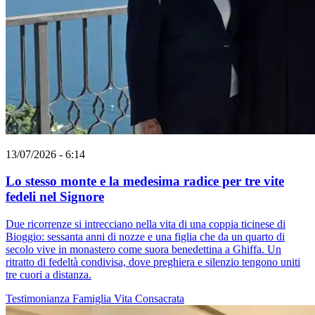
13/07/2026 - 6:14
Lo stesso monte e la medesima radice per tre vite
fedeli nel Signore
Due ricorrenze si intrecciano nella vita di una coppia ticinese di
Bioggio: sessanta anni di nozze e una figlia che da un quarto di
secolo vive in monastero come suora benedettina a Ghiffa. Un
ritratto di fedeltà condivisa, dove preghiera e silenzio tengono uniti
tre cuori a distanza.
Testimonianza
Famiglia
Vita Consacrata