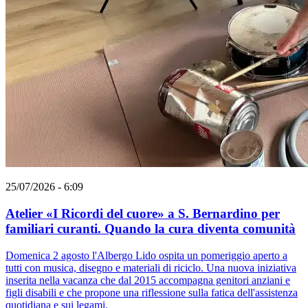
25/07/2026 - 6:09
Atelier «I Ricordi del cuore» a S. Bernardino per
familiari curanti. Quando la cura diventa comunità
Domenica 2 agosto l'Albergo Lido ospita un pomeriggio aperto a
tutti con musica, disegno e materiali di riciclo. Una nuova iniziativa
inserita nella vacanza che dal 2015 accompagna genitori anziani e
figli disabili e che propone una riflessione sulla fatica dell'assistenza
quotidiana e sui legami.