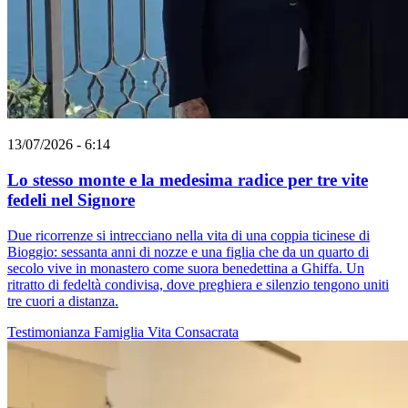
13/07/2026 - 6:14
Lo stesso monte e la medesima radice per tre vite
fedeli nel Signore
Due ricorrenze si intrecciano nella vita di una coppia ticinese di
Bioggio: sessanta anni di nozze e una figlia che da un quarto di
secolo vive in monastero come suora benedettina a Ghiffa. Un
ritratto di fedeltà condivisa, dove preghiera e silenzio tengono uniti
tre cuori a distanza.
Testimonianza
Famiglia
Vita Consacrata