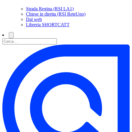
Strada Regina (RSI LA1)
Chiese in diretta (RSI ReteUno)
Dal web
Libreria SHORTCATT