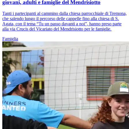
giovani, adulti e famiglie del Mendrisiotto
Tanti i partecipanti al cammino dalla chiesa parrocchiale di Tremona,
che salendo lungo il percorso delle cappelle fino alla chiesa di S.
Agata, con il tema “Tu un passo davanti a noi”, hanno preso parte
alla via Crucis del Vicariato del Mendrisiotto per le famiglie.
Famiglia