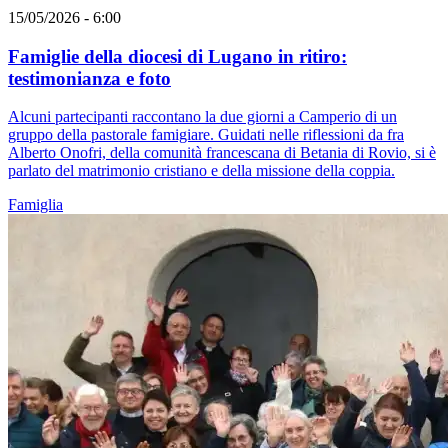
15/05/2026 - 6:00
Famiglie della diocesi di Lugano in ritiro:
testimonianza e foto
Alcuni partecipanti raccontano la due giorni a Camperio di un
gruppo della pastorale famigiare. Guidati nelle riflessioni da fra
Alberto Onofri, della comunità francescana di Betania di Rovio, si è
parlato del matrimonio cristiano e della missione della coppia.
Famiglia