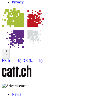
Privacy
IT
FR (cath.ch)
DE (kath.ch)
News