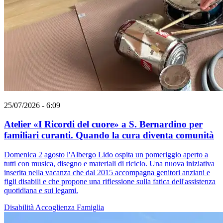
25/07/2026 - 6:09
Atelier «I Ricordi del cuore» a S. Bernardino per
familiari curanti. Quando la cura diventa comunità
Domenica 2 agosto l'Albergo Lido ospita un pomeriggio aperto a
tutti con musica, disegno e materiali di riciclo. Una nuova iniziativa
inserita nella vacanza che dal 2015 accompagna genitori anziani e
figli disabili e che propone una riflessione sulla fatica dell'assistenza
quotidiana e sui legami.
Disabilità
Accoglienza
Famiglia