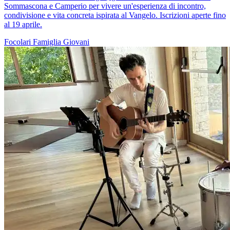
Sommascona e Camperio per vivere un'esperienza di incontro,
condivisione e vita concreta ispirata al Vangelo. Iscrizioni aperte fino
al 19 aprile.
Focolari
Famiglia
Giovani