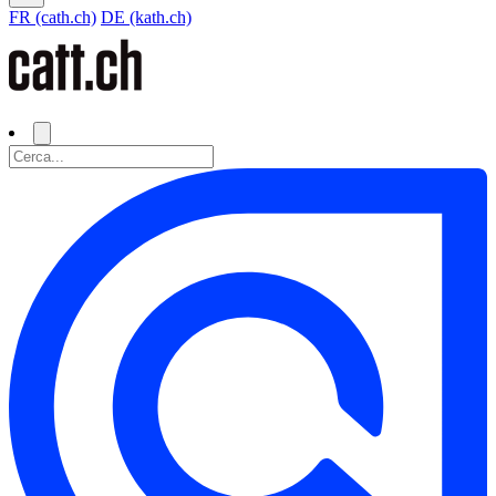
FR (cath.ch)
DE (kath.ch)