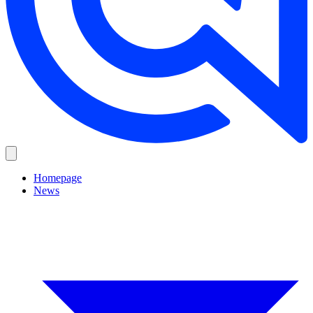
Homepage
News