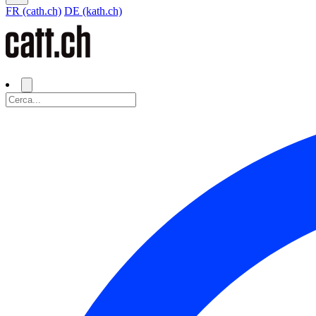
FR (cath.ch)
DE (kath.ch)