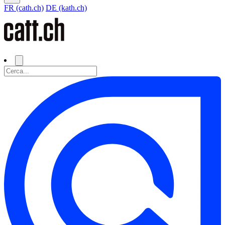
FR (cath.ch)
DE (kath.ch)