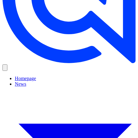
Homepage
News