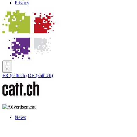
Privacy
IT
FR (cath.ch)
DE (kath.ch)
News