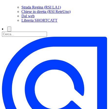
Strada Regina (RSI LA1)
Chiese in diretta (RSI ReteUno)
Dal web
Libreria SHORTCATT