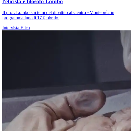
l'eticista e filosofo Lombo
Il prof. Lombo sui temi del dibattito al Centro «Montebré» in
programma lunedì 17 febbraio.
Intervista
Etica