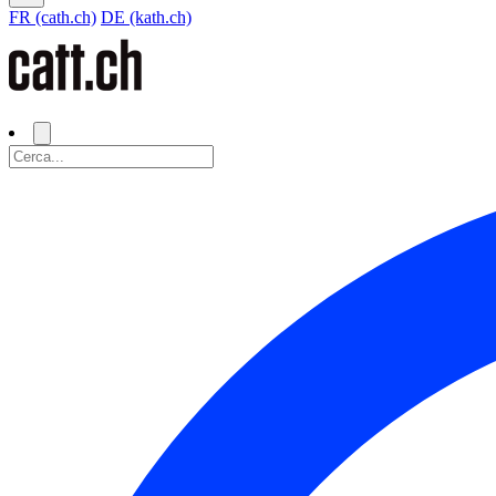
FR (cath.ch)
DE (kath.ch)