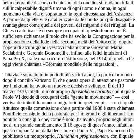
nel memorabile discorso di chiusura del concilio, si fondano, infatti,
sull’incalpestabile dignità umana di ogni uomo e donna, in ogni
momento della vita e, soprattutto, in ogni circostanza dell’esistenza.
A partire da quelle vite caratterizzate dalle condizioni più disagiate e
svantaggiate: come quelle dei poveri, dei migranti e dei rifugiati. La
Chiesa cattolica si è da sempre occupata di questo fenomeno. È
sufficiente richiamare il ruolo che ha svolto la Congregazione per la
propagazione della fede nella seconda metà dell’Ottocento, oppure
l’opera di alcuni grandi vescovi italiani come Giovanni Maria
Scalabrini e Geremia Bonomelli e, infine, alle felici intuizioni di
Papa Pio X, tra le quali ricordo l’istituzione, nel 1914, di quella che
oggi viene chiamata «Giornata mondiale delle migrazioni».
Tuttavia è soprattutto in periodi più vicini a noi, in particolar modo
dopo il concilio Vaticano II, che questa opera di attenzione pastorale
per i migranti ha avuto un nuovo e decisivo sviluppo. È del 19
marzo 1970, infatti, il motuproprio
Apostolicae caritatis
con il quale
Paolo VI decide di occuparsi della “gente in movimento” — così
veniva definito il fenomeno migratorio in quei tempi — con il quale
istituisce quella commissione che a partire dal 1988 è stata chiamata
Pontificio consiglio della pastorale per i migranti e gli itineranti. Un
pontificio consiglio che, come è noto, ha avuto, proprio negli ultimi
mesi, un grande cambiamento. Il 16 agosto di quest’anno, infatti, a
quasi cinquant’anni dalla decisione di Paolo VI, Papa Francesco ha
pubblicato un motuproprio,
Humanam progressionem
, con il quale