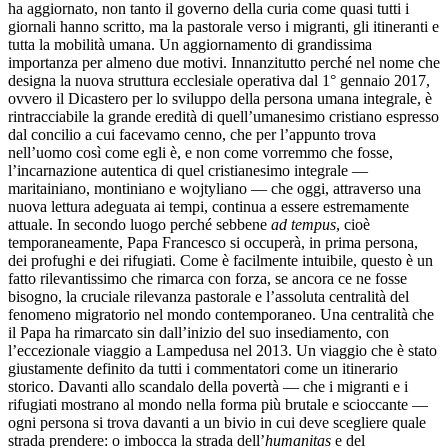
ha aggiornato, non tanto il governo della curia come quasi tutti i
giornali hanno scritto, ma la pastorale verso i migranti, gli itineranti e
tutta la mobilità umana. Un aggiornamento di grandissima
importanza per almeno due motivi. Innanzitutto perché nel nome che
designa la nuova struttura ecclesiale operativa dal 1° gennaio 2017,
ovvero il Dicastero per lo sviluppo della persona umana integrale, è
rintracciabile la grande eredità di quell’umanesimo cristiano espresso
dal concilio a cui facevamo cenno, che per l’appunto trova
nell’uomo così come egli è, e non come vorremmo che fosse,
l’incarnazione autentica di quel cristianesimo integrale —
maritainiano, montiniano e wojtyliano — che oggi, attraverso una
nuova lettura adeguata ai tempi, continua a essere estremamente
attuale. In secondo luogo perché sebbene
ad tempus
, cioè
temporaneamente, Papa Francesco si occuperà, in prima persona,
dei profughi e dei rifugiati. Come è facilmente intuibile, questo è un
fatto rilevantissimo che rimarca con forza, se ancora ce ne fosse
bisogno, la cruciale rilevanza pastorale e l’assoluta centralità del
fenomeno migratorio nel mondo contemporaneo. Una centralità che
il Papa ha rimarcato sin dall’inizio del suo insediamento, con
l’eccezionale viaggio a Lampedusa nel 2013. Un viaggio che è stato
giustamente definito da tutti i commentatori come un itinerario
storico. Davanti allo scandalo della povertà — che i migranti e i
rifugiati mostrano al mondo nella forma più brutale e scioccante —
ogni persona si trova davanti a un bivio in cui deve scegliere quale
strada prendere: o imbocca la strada dell’
humanitas
e del