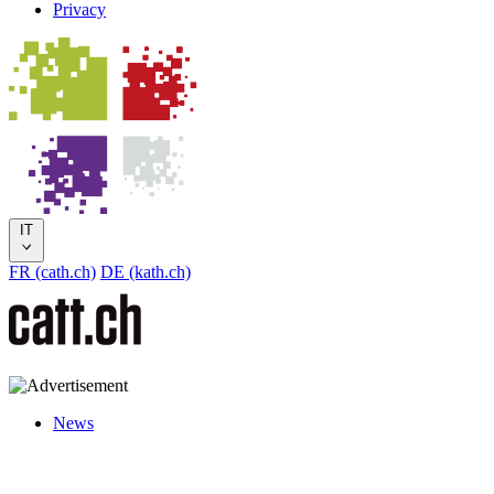
Privacy
IT
FR (cath.ch)
DE (kath.ch)
News