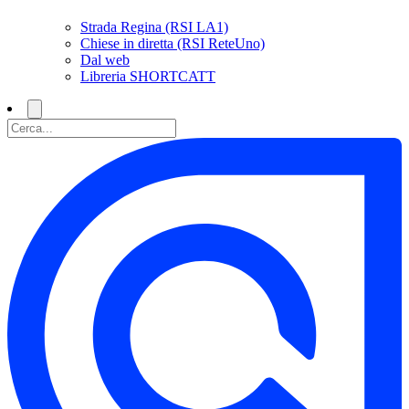
Strada Regina (RSI LA1)
Chiese in diretta (RSI ReteUno)
Dal web
Libreria SHORTCATT