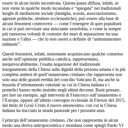
essere in alcun modo incentivata. Questa paura diffusa, infatti, se
non viene in qualche modo incanalata e “spiegata” nei tradizionali
luoghi di mediazione sociale (famiglia, scuola, associazionismo,
agenzie politiche, strutture ecclesiastiche), può essere alla base di
alcuni fenomeni controversi — come l’emergere di quei populismi
in cui si può ravvisare una strisciante xenofobia, o come la sempre
più rumorosa volontà di costruire dei muri di separazione tra una
nazione e l’altra — che io non oserei a definire di “antiumanesimo
militante”.
Questi fenomeni, infatti, nonostante acquisiscano qualche consenso
anche nell’opinione pubblica cattolica, rappresentano,
inequivocabilmente, l’esatta negazione del tradizionale
insegnamento della Chiesa sulla dignità della persona umana e la più
completa antitesi di quell’umanesimo cristiano che rappresenta non
solo una delle grandi eredità del concilio Vaticano II, ma anche la
bussola d’orientamento valoriale su cui la Chiesa italiana e i
pontefici hanno molto insistito negli ultimi decenni. Basti pensare,
per fare un esempio, agli interventi di Francesco sull’umanesimo e
l’Europa, oppure all’ultimo convegno ecclesiale di Firenze del 2015,
dal titolo
In Gesù Cristo il nuovo umanesimo
, con cui la Chiesa
italiana ha tracciato la strada pastorale per i prossimi anni.
I principi dell’umanesimo cristiano, che non rappresenta in alcun
modo una deriva antropocentrica e mondana come spiegò Paolo VI