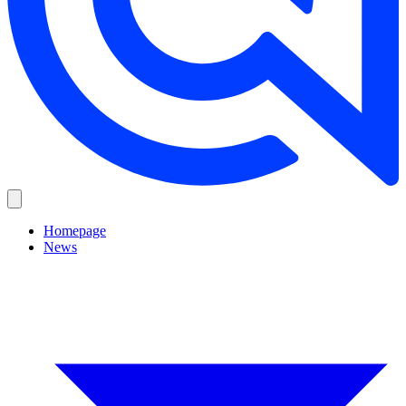
Homepage
News