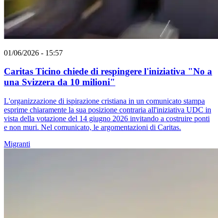
01/06/2026 - 15:57
Caritas Ticino chiede di respingere l'iniziativa "No a
una Svizzera da 10 milioni"
L'organizzazione di ispirazione cristiana in un comunicato stampa
esprime chiaramente la sua posizione contraria all'iniziativa UDC in
vista della votazione del 14 giugno 2026 invitando a costruire ponti
e non muri. Nel comunicato, le argomentazioni di Caritas.
Migranti