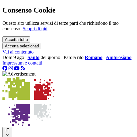
Consenso Cookie
Questo sito utilizza servizi di terze parti che richiedono il tuo
consenso.
Scopri di più
Accetta tutto
Accetta selezionati
Vai al contenuto
Dom 9 ago
|
Santo
del giorno
|
Parola rito
Romano
|
Ambrosiano
Impressum e contatti
|
IT