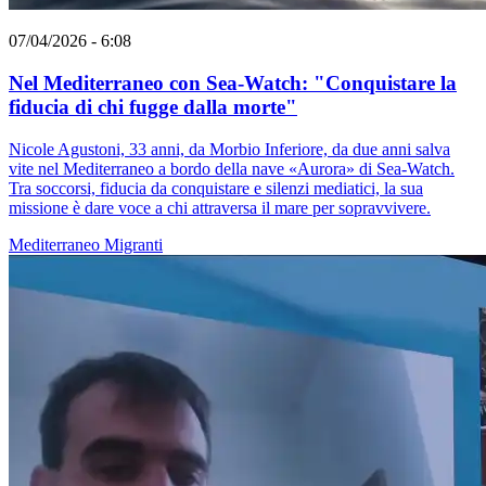
07/04/2026 - 6:08
Nel Mediterraneo con Sea-Watch: "Conquistare la
fiducia di chi fugge dalla morte"
Nicole Agustoni, 33 anni, da Morbio Inferiore, da due anni salva
vite nel Mediterraneo a bordo della nave «Aurora» di Sea-Watch.
Tra soccorsi, fiducia da conquistare e silenzi mediatici, la sua
missione è dare voce a chi attraversa il mare per sopravvivere.
Mediterraneo
Migranti