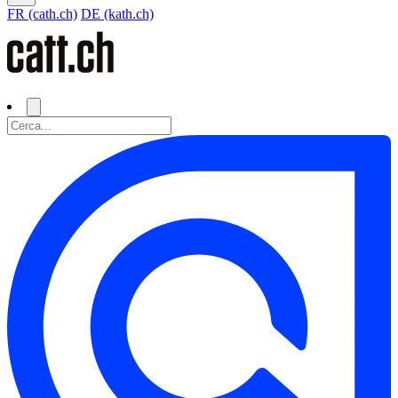
FR (cath.ch)
DE (kath.ch)