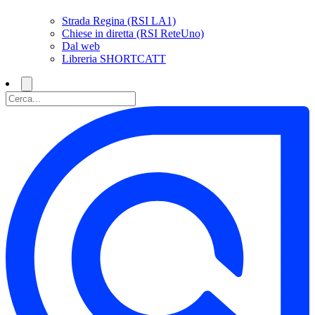
Strada Regina (RSI LA1)
Chiese in diretta (RSI ReteUno)
Dal web
Libreria SHORTCATT