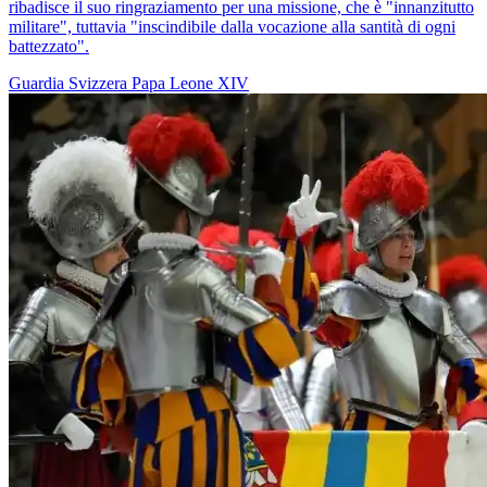
ribadisce il suo ringraziamento per una missione, che è "innanzitutto
militare", tuttavia "inscindibile dalla vocazione alla santità di ogni
battezzato".
Guardia Svizzera
Papa Leone XIV