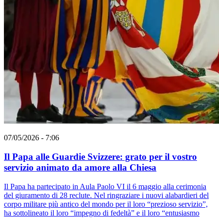
07/05/2026 - 7:06
Il Papa alle Guardie Svizzere: grato per il vostro
servizio animato da amore alla Chiesa
Il Papa ha partecipato in Aula Paolo VI il 6 maggio alla cerimonia
del giuramento di 28 reclute. Nel ringraziare i nuovi alabardieri del
corpo militare più antico del mondo per il loro “prezioso servizio”,
ha sottolineato il loro “impegno di fedeltà” e il loro “entusiasmo