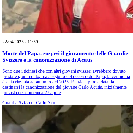
22/04/2025 - 11:59
Morte del Papa: sospesi il giuramento delle Guardie
Svizzere e la canonizzazione di Acutis
Sono due i ticinesi che con altri giovani svizzeri avrebbero dovuto
prestare giuramento, ma a seguito del decesso del Papa, la cerimonia
è stata rinviata ad autunno del 2025. Rinviata pure a data da
destinarsi la canonizzazione del giovane Carlo Acutis, inizialmente
prevista per domenica 27 aprile
Guardia Svizzera
Carlo Acutis