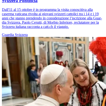
Svizzera Pontificia
Dall'11 al 15 ottobre è in programma la visita conoscitiva alla
caserma vaticana rivolta ai giovani svizzeri cattolici tra i 14 e i 19
anni che stanno prendendo in considerazione l’iscrizione alla Guar­
dia Svizzera. Paolo Cerutti, di Morbio Inferiore, reclutatore per la
Svizzera italiana racconta a catt.ch il viaggio.
Guardia Svizzera