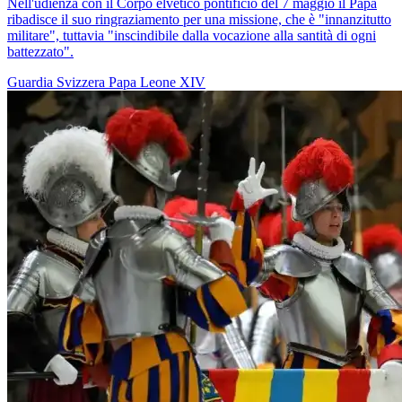
Nell'udienza con il Corpo elvetico pontificio del 7 maggio il Papa
ribadisce il suo ringraziamento per una missione, che è "innanzitutto
militare", tuttavia "inscindibile dalla vocazione alla santità di ogni
battezzato".
Guardia Svizzera
Papa Leone XIV