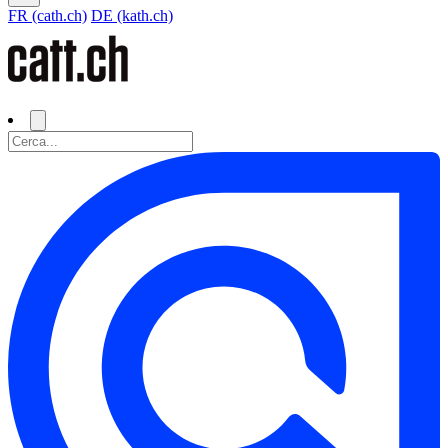
FR (cath.ch)
DE (kath.ch)