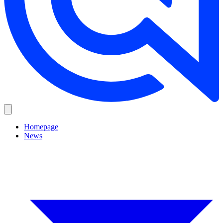
Homepage
News