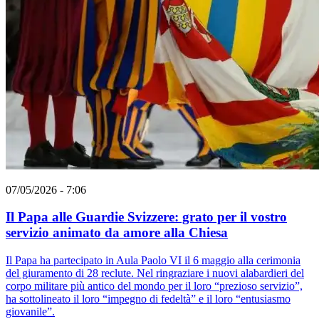
07/05/2026 - 7:06
Il Papa alle Guardie Svizzere: grato per il vostro
servizio animato da amore alla Chiesa
Il Papa ha partecipato in Aula Paolo VI il 6 maggio alla cerimonia
del giuramento di 28 reclute. Nel ringraziare i nuovi alabardieri del
corpo militare più antico del mondo per il loro “prezioso servizio”,
ha sottolineato il loro “impegno di fedeltà” e il loro “entusiasmo
giovanile”.