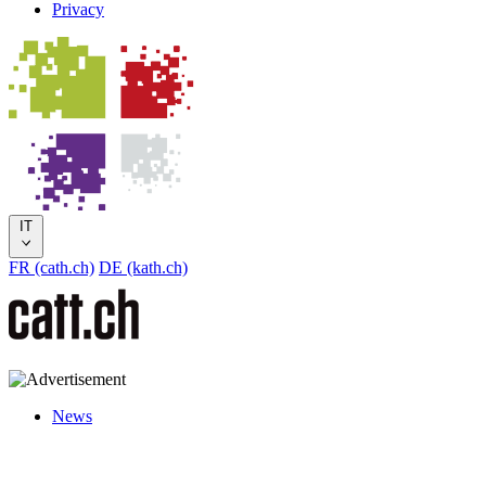
Privacy
IT
FR (cath.ch)
DE (kath.ch)
News