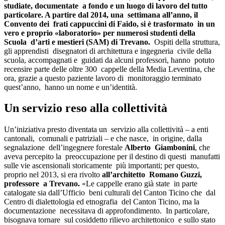
studiate, documentate a fondo e un luogo di lavoro del tutto
particolare. A partire dal 2014, una settimana all’anno, il
Convento dei frati cappuccini di Faido, si è trasformato in un
vero e proprio «laboratorio» per numerosi studenti della
Scuola d’arti e mestieri (SAM) di Trevano.
Ospiti della struttura,
gli apprendisti disegnatori di architettura e ingegneria civile della
scuola, accompagnati e guidati da alcuni professori, hanno potuto
recensire parte delle oltre 300 cappelle della Media Leventina, che
ora, grazie a questo paziente lavoro di monitoraggio terminato
quest’anno, hanno un nome e un’identità.
Un servizio reso alla collettività
Un’iniziativa presto diventata un servizio alla collettività – a enti
cantonali, comunali e patriziali – e che nasce, in origine, dalla
segnalazione dell’ingegnere forestale
Alberto Giambonini
, che
aveva percepito la preoccupazione per il destino di questi manufatti
sulle vie ascensionali storicamente più importanti; per questo,
proprio nel 2013, si era rivolto
all’architetto Romano Guzzi,
professore a Trevano.
«Le cappelle erano già state in parte
catalogate sia dall’Ufficio beni culturali del Canton Ticino che dal
Centro di dialettologia ed etnografia del Canton Ticino, ma la
documentazione necessitava di approfondimento. In particolare,
bisognava tornare sul cosiddetto rilievo architettonico e sullo stato