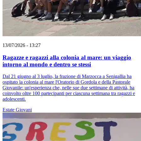
13/07/2026 - 13:27
Ragazze e ragazzi alla colonia al mare: un viaggio
intorno al mondo e dentro se stessi
Dal 21 giugno al 3 luglio, la frazione di Marzocca a Senigallia ha
ospitato la colonia al mare l'Oratorio di Gordola e della Pastorale
Giovanile: un'esperienza che, nelle sue due settimane di attività, ha
coinvolto oltre 100 partecipanti per ciascuna settimana tra ragazzi e
adolescenti.
Estate
Giovani