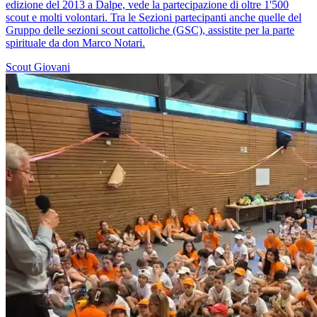
edizione del 2013 a Dalpe, vede la partecipazione di oltre 1'500
scout e molti volontari. Tra le Sezioni partecipanti anche quelle del
Gruppo delle sezioni scout cattoliche (GSC), assistite per la parte
spirituale da don Marco Notari.
Scout
Giovani