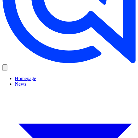
Homepage
News