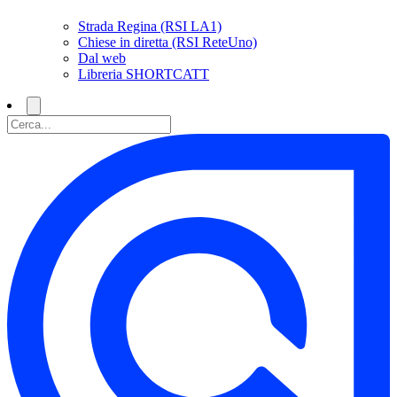
Strada Regina (RSI LA1)
Chiese in diretta (RSI ReteUno)
Dal web
Libreria SHORTCATT