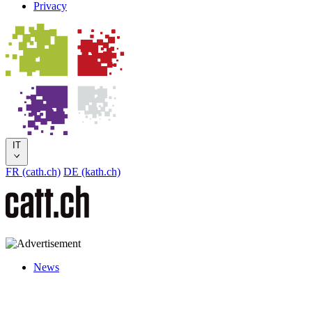
Privacy
IT
FR (cath.ch)
DE (kath.ch)
News