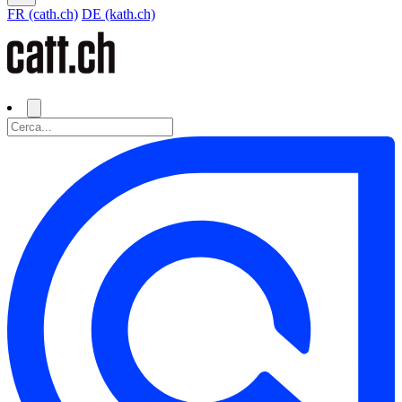
FR (cath.ch)
DE (kath.ch)