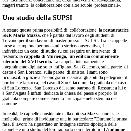
magari tramite la collaborazione con altre scuole professionali».
Uno studio della SUPSI
A testare questa prima possibilità di collaborazione, la
restauratrice
SKR
Maria Mazza
, che è partita dal lavoro degli studenti di
Trevano per il suo lavoro di master presso la SUPSI. Tra le cappelle
prese a campione per uno studio storicoconservativo, ha
individuato un caso di studio su cui eseguire un intervento di
restauro:
la cappella di Muriengo, un edificio comunemente
ritenuto del XVII secolo.
La cappella internamente è
integralmente dipinta: sono raffigurati San Giacomo, sulla parete di
destra e San Lorenzo, sulla parete di sinistra. I santi sono
riconoscibili grazie all’iconografia classica: gli abiti da pellegrino, il
bordone e la zucca, nel caso di San Giacomo; la graticola nel caso
di San Lorenzo. San Lorenzo è il santo patrono di Rossura; a lui e
a Sant’Agata è infatti dedicata la chiesa del paese e proprio la
graticola compare come elemento principale nello stemma del
comune.
In realtà, le cappelle considerate dalla dott.ssa Mazza sono state
molteplici, prima di inviduarne una in particolare: "Durante la prima
fase, il lavoro ha riguardato un’indagine storico-tipologia delle
cappelle e uno studio del loro rapporto con il territorio.
L’indagine