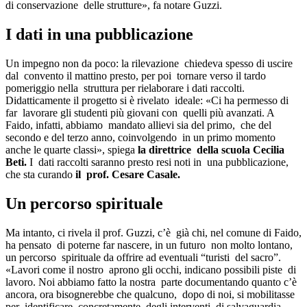
di conservazione delle strutture», fa notare Guzzi.
I dati in una pubblicazione
Un impegno non da poco: la rilevazione chiedeva spesso di uscire
dal convento il mattino presto, per poi tornare verso il tardo
pomeriggio nella struttura per rielaborare i dati raccolti.
Didatticamente il progetto si è rivelato ideale: «Ci ha permesso di
far lavorare gli studenti più giovani con quelli più avanzati. A
Faido, infatti, abbiamo mandato allievi sia del primo, che del
secondo e del terzo anno, coinvolgendo in un primo momento
anche le quarte classi», spiega
la direttrice della scuola Cecilia
Beti.
I dati raccolti saranno presto resi noti in una pubblicazione,
che sta curando
il prof. Cesare Casale.
Un percorso spirituale
Ma intanto, ci rivela il prof. Guzzi, c’è già chi, nel comune di Faido,
ha pensato di poterne far nascere, in un futuro non molto lontano,
un percorso spirituale da offrire ad eventuali “turisti del sacro”.
«Lavori come il nostro aprono gli occhi, indicano possibili piste di
lavoro. Noi abbiamo fatto la nostra parte documentando quanto c’è
ancora, ora bisognerebbe che qualcuno, dopo di noi, si mobilitasse
per identificare, concretamente, degli interventi di salvaguardia,