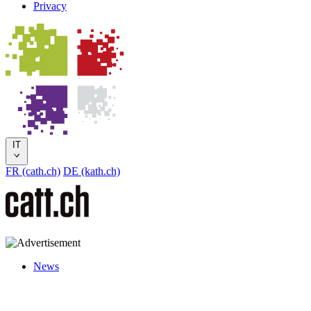
Privacy
IT
FR (cath.ch)
DE (kath.ch)
News