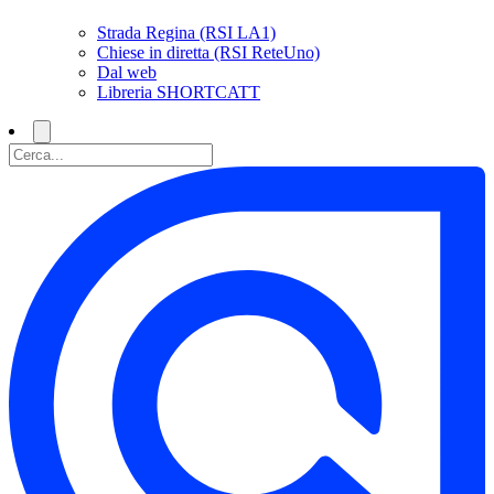
Strada Regina (RSI LA1)
Chiese in diretta (RSI ReteUno)
Dal web
Libreria SHORTCATT