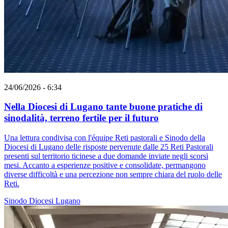
24/06/2026 - 6:34
Nella Diocesi di Lugano tante buone pratiche di
sinodalità, terreno fertile per il futuro
Una lettura condivisa con l'équipe Reti pastorali e Sinodo della
Diocesi di Lugano delle risposte pervenute dalle 25 Reti Pastorali
presenti sul territorio ticinese a due domande inviate negli scorsi
mesi. Accanto a esperienze positive e consolidate, permangono
diverse difficoltà e una percezione non sempre chiara del ruolo delle
Reti.
Sinodo
Diocesi Lugano