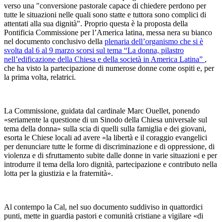
verso una "conversione pastorale capace di chiedere perdono per
tutte le situazioni nelle quali sono statte e tuttora sono complici di
attentati alla sua dignità". Proprio questa è la proposta della
Pontificia Commissione per l’America latina, messa nera su bianco
nel documento conclusivo della
plenaria dell’organismo che si è
svolta dal 6 al 9 marzo scorsi sul tema
“La donna, pilastro
nell’edificazione della Chiesa e della società in America Latina”
,
che ha visto la partecipazione di numerose donne come ospiti e, per
la prima volta, relatrici.
La Commissione, guidata dal cardinale Marc Ouellet, ponendo
«seriamente la questione di un Sinodo della Chiesa universale sul
tema della donna» sulla scia di quelli sulla famiglia e dei giovani,
esorta le Chiese locali ad avere «la libertà e il coraggio evangelici
per denunciare tutte le forme di discriminazione e di oppressione, di
violenza e di sfruttamento subite dalle donne in varie situazioni e per
introdurre il tema della loro dignità, partecipazione e contributo nella
lotta per la giustizia e la fraternità».
Al contempo la Cal, nel suo documento suddiviso in quattordici
punti, mette in guardia pastori e comunità cristiane a vigilare «di