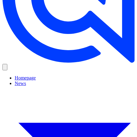
Homepage
News