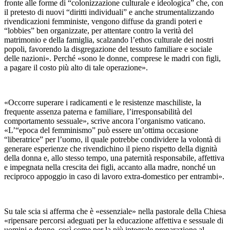
fronte alle forme di “colonizzazione culturale e ideologica” che, con
il pretesto di nuovi “diritti individuali” e anche strumentalizzando
rivendicazioni femministe, vengono diffuse da grandi poteri e
“lobbies” ben organizzate, per attentare contro la verità del
matrimonio e della famiglia, scalzando l’ethos culturale dei nostri
popoli, favorendo la disgregazione del tessuto familiare e sociale
delle nazioni». Perché «sono le donne, comprese le madri con figli,
a pagare il costo più alto di tale operazione».
«Occorre superare i radicamenti e le resistenze maschiliste, la
frequente assenza paterna e familiare, l’irresponsabilità del
comportamento sessuale», scrive ancora l’organismo vaticano.
«L’“epoca del femminismo” può essere un’ottima occasione
“liberatrice” per l’uomo, il quale potrebbe condividere la volontà di
generare esperienze che rivendichino il pieno rispetto della dignità
della donna e, allo stesso tempo, una paternità responsabile, affettiva
e impegnata nella crescita dei figli, accanto alla madre, nonché un
reciproco appoggio in caso di lavoro extra-domestico per entrambi».
Su tale scia si afferma che è «essenziale» nella pastorale della Chiesa
«ripensare percorsi adeguati per la educazione affettiva e sessuale di
uomini e donne, così come per la più integrale preparazione al