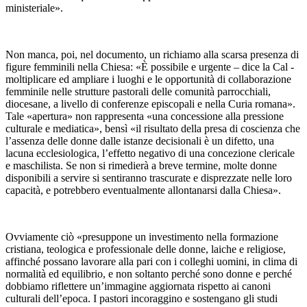
ministeriale».
Non manca, poi, nel documento, un richiamo alla scarsa presenza di
figure femminili nella Chiesa: «È possibile e urgente – dice la Cal -
moltiplicare ed ampliare i luoghi e le opportunità di collaborazione
femminile nelle strutture pastorali delle comunità parrocchiali,
diocesane, a livello di conferenze episcopali e nella Curia romana».
Tale «apertura» non rappresenta «una concessione alla pressione
culturale e mediatica», bensì «il risultato della presa di coscienza che
l’assenza delle donne dalle istanze decisionali è un difetto, una
lacuna ecclesiologica, l’effetto negativo di una concezione clericale
e maschilista. Se non si rimedierà a breve termine, molte donne
disponibili a servire si sentiranno trascurate e disprezzate nelle loro
capacità, e potrebbero eventualmente allontanarsi dalla Chiesa».
Ovviamente ciò «presuppone un investimento nella formazione
cristiana, teologica e professionale delle donne, laiche e religiose,
affinché possano lavorare alla pari con i colleghi uomini, in clima di
normalità ed equilibrio, e non soltanto perché sono donne e perché
dobbiamo riflettere un’immagine aggiornata rispetto ai canoni
culturali dell’epoca. I pastori incoraggino e sostengano gli studi