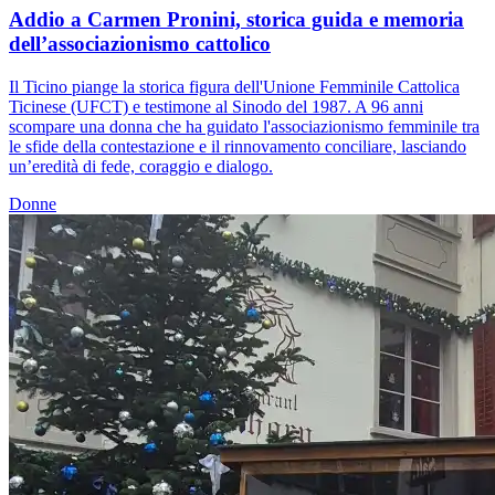
Addio a Carmen Pronini, storica guida e memoria
dell’associazionismo cattolico
Il Ticino piange la storica figura dell'Unione Femminile Cattolica
Ticinese (UFCT) e testimone al Sinodo del 1987. A 96 anni
scompare una donna che ha guidato l'associazionismo femminile tra
le sfide della contestazione e il rinnovamento conciliare, lasciando
un’eredità di fede, coraggio e dialogo.
Donne