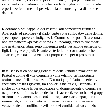
sacramento del matrimonio», che con la famiglia costituiscono «le
esperienze fondamentali per vivere la comune dignità di uomo e
donna».
Ricordando poi l’appello dei vescovi latinoamericani riuniti ad
Aparecida ad ascoltare «il grido, tante volte soffocato» delle donne,
specie quelle povere e indigene, la Commissione pontificia esorta a
non far mancare «parole di stima e di incoraggiamento alle madri
che in America latina sono impegnate nella gestazione generosa di
figli, famiglie e popoli. E tante volte lo fanno come autentiche
“martiri”, che danno la vita per i propri cari e per il prossimo».
In tal senso si chiede maggiore cura delle «“mutue relazioni” tra
Pastori e donne di vita consacrata» che «danno un’importante
testimonianza della presenza di Dio tra i popoli latinoamericani,
specialmente tra i giovani, tra i poveri, i malati e gli scartati». E
anche di «favorire la partecipazione di donne sposate o consacrate
nei processi di formazione» dei futuri sacerdoti, «e anche nei gruppi
di formatori, dando loro facoltà di insegnare e accompagnare i
seminaristi, e l’opportunità per intervenire circa il discernimento
vocazionale e l’equilibrato sviluppo dei candidati al sacerdozio