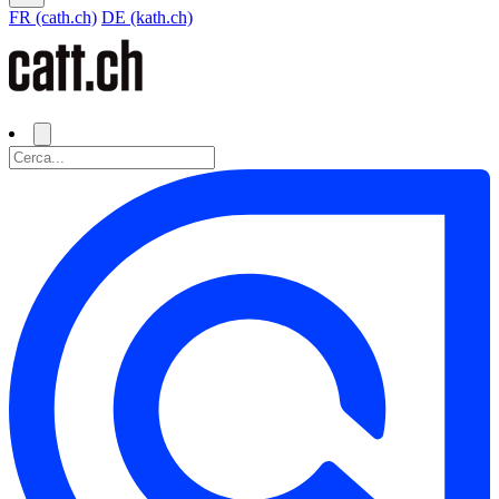
FR (cath.ch)
DE (kath.ch)