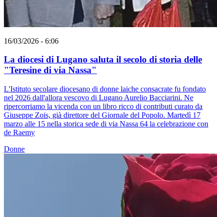
16/03/2026 - 6:06
La diocesi di Lugano saluta il secolo di storia delle
"Teresine di via Nassa"
L'Istituto secolare diocesano di donne laiche consacrate fu fondato
nel 2026 dall'allora vescovo di Lugano Aurelio Bacciarini. Ne
ripercorriamo la vicenda con un libro ricco di contributi curato da
Giuseppe Zois, già direttore del Giornale del Popolo. Martedì 17
marzo alle 15 nella storica sede di via Nassa 64 la celebrazione con
de Raemy
Donne