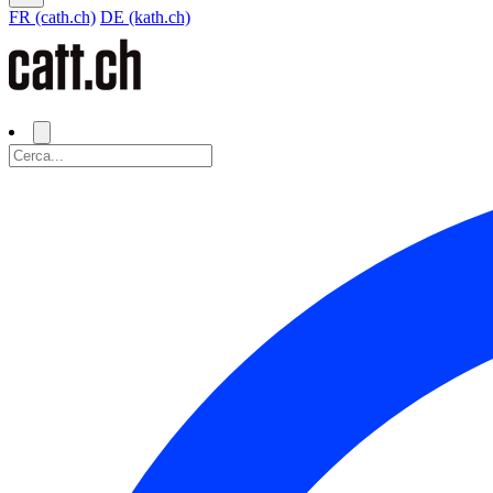
FR (cath.ch)
DE (kath.ch)