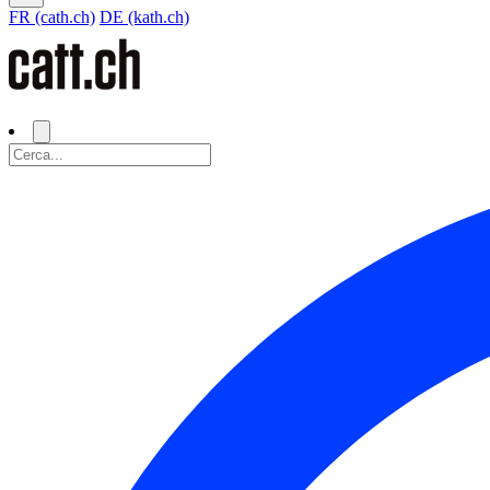
FR (cath.ch)
DE (kath.ch)