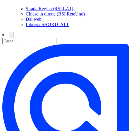
Strada Regina (RSI LA1)
Chiese in diretta (RSI ReteUno)
Dal web
Libreria SHORTCATT