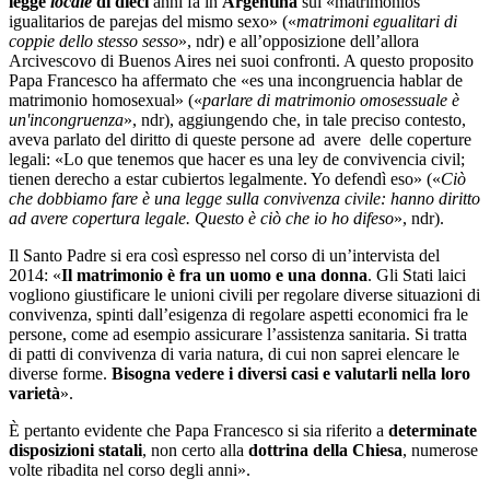
legge
locale
di dieci
anni fa in
Argentina
sui «matrimonios
igualitarios de parejas del mismo sexo» («
matrimoni egualitari di
coppie dello stesso sesso
», ndr) e all’opposizione dell’allora
Arcivescovo di Buenos Aires nei suoi confronti. A questo proposito
Papa Francesco ha affermato che «es una incongruencia hablar de
matrimonio homosexual» («
parlare di matrimonio omosessuale è
un'incongruenza
», ndr), aggiungendo che, in tale preciso contesto,
aveva parlato del diritto di queste persone ad avere delle coperture
legali: «Lo que tenemos que hacer es una ley de convivencia civil;
tienen derecho a estar cubiertos legalmente. Yo defendì eso» («
Ciò
che dobbiamo fare è una legge sulla convivenza civile: hanno diritto
ad avere copertura legale. Questo è ciò che io ho difeso
», ndr).
Il Santo Padre si era così espresso nel corso di un’intervista del
2014: «
Il matrimonio è fra un uomo e una donna
. Gli Stati laici
vogliono giustificare le unioni civili per regolare diverse situazioni di
convivenza, spinti dall’esigenza di regolare aspetti economici fra le
persone, come ad esempio assicurare l’assistenza sanitaria. Si tratta
di patti di convivenza di varia natura, di cui non saprei elencare le
diverse forme.
Bisogna vedere i diversi casi e valutarli nella loro
varietà
».
È pertanto evidente che Papa Francesco si sia riferito a
determinate
disposizioni statali
, non certo alla
dottrina della Chiesa
, numerose
volte ribadita nel corso degli anni».