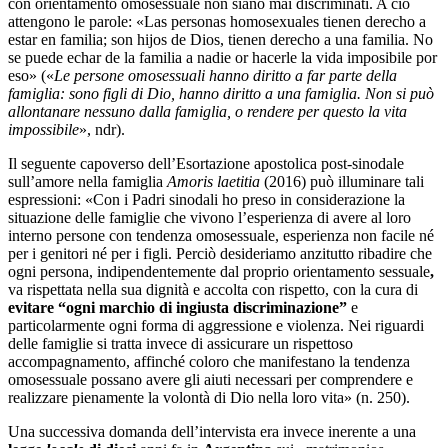
con orientamento omosessuale non siano mai discriminati. A ciò
attengono le parole: «Las personas homosexuales tienen derecho a
estar en familia; son hijos de Dios, tienen derecho a una familia. No
se puede echar de la familia a nadie or hacerle la vida imposibile por
eso» («
Le persone omosessuali hanno diritto a far parte della
famiglia: sono figli di Dio, hanno diritto a una famiglia. Non si può
allontanare nessuno dalla famiglia, o rendere per questo la vita
impossibile
», ndr).
Il seguente capoverso dell’Esortazione apostolica post-sinodale
sull’amore nella famiglia
Amoris laetitia
(2016) può illuminare tali
espressioni: «Con i Padri sinodali ho preso in considerazione la
situazione delle famiglie che vivono l’esperienza di avere al loro
interno persone con tendenza omosessuale, esperienza non facile né
per i genitori né per i figli. Perciò desideriamo anzitutto ribadire che
ogni persona, indipendentemente dal proprio orientamento sessuale
,
va rispettata nella sua dignità e accolta con rispetto, con la cura di
evitare “ogni marchio di ingiusta discriminazione”
e
particolarmente ogni forma di aggressione e violenza. Nei riguardi
delle famiglie si tratta invece di assicurare un rispettoso
accompagnamento, affinché coloro che manifestano la tendenza
omosessuale possano avere gli aiuti necessari per comprendere e
realizzare pienamente la volontà di Dio nella loro vita» (n. 250).
Una successiva domanda dell’intervista era invece inerente a una