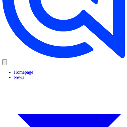
Homepage
News