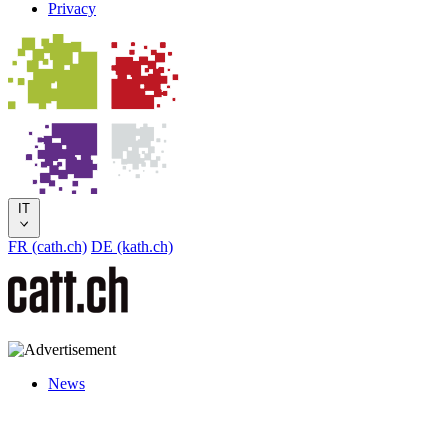
Privacy
IT
FR (cath.ch)
DE (kath.ch)
News