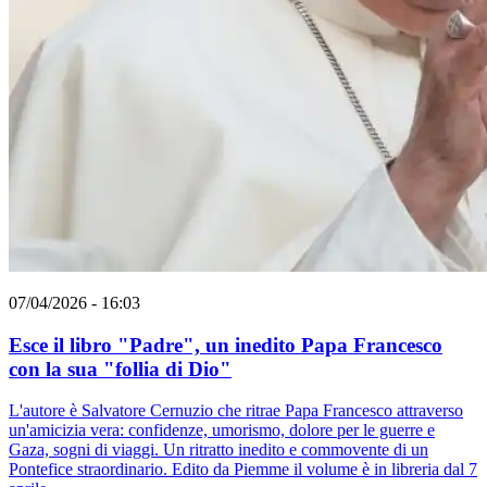
07/04/2026 - 16:03
Esce il libro "Padre", un inedito Papa Francesco
con la sua "follia di Dio"
L'autore è Salvatore Cernuzio che ritrae Papa Francesco attraverso
un'amicizia vera: confidenze, umorismo, dolore per le guerre e
Gaza, sogni di viaggi. Un ritratto inedito e commovente di un
Pontefice straordinario. Edito da Piemme il volume è in libreria dal 7