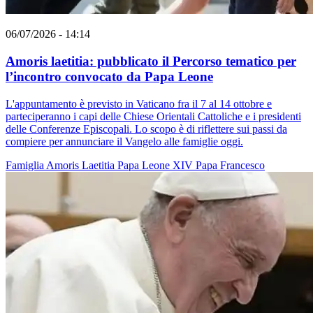
06/07/2026 - 14:14
Amoris laetitia: pubblicato il Percorso tematico per
l’incontro convocato da Papa Leone
L'appuntamento è previsto in Vaticano fra il 7 al 14 ottobre e
parteciperanno i capi delle Chiese Orientali Cattoliche e i presidenti
delle Conferenze Episcopali. Lo scopo è di riflettere sui passi da
compiere per annunciare il Vangelo alle famiglie oggi.
Famiglia
Amoris Laetitia
Papa Leone XIV
Papa Francesco