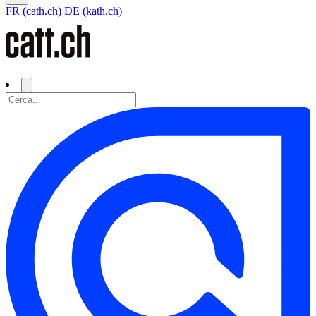
FR (cath.ch)
DE (kath.ch)