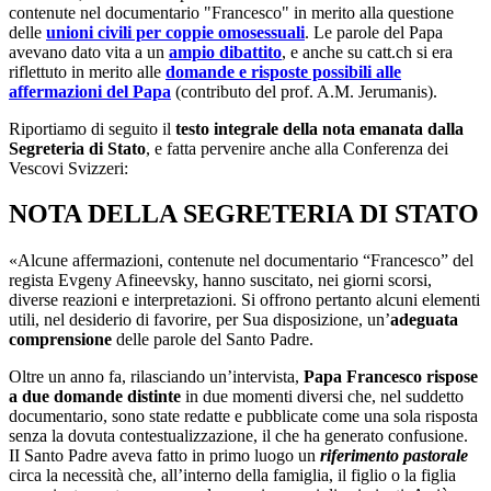
contenute nel documentario "Francesco" in merito alla questione
delle
unioni civili per coppie omosessuali
. Le parole del Papa
avevano dato vita a un
ampio dibattito
, e anche su catt.ch si era
riflettuto in merito alle
domande e risposte possibili alle
affermazioni del Papa
(contributo del prof. A.M. Jerumanis).
Riportiamo di seguito il
testo integrale della nota emanata dalla
Segreteria di Stato
, e fatta pervenire anche alla Conferenza dei
Vescovi Svizzeri:
NOTA DELLA SEGRETERIA DI STATO
«Alcune affermazioni, contenute nel documentario “Francesco” del
regista Evgeny Afineevsky, hanno suscitato, nei giorni scorsi,
diverse reazioni e interpretazioni. Si offrono pertanto alcuni elementi
utili, nel desiderio di favorire, per Sua disposizione, un’
adeguata
comprensione
delle parole del Santo Padre.
Oltre un anno fa, rilasciando un’intervista,
Papa Francesco rispose
a due domande distinte
in due momenti diversi che, nel suddetto
documentario, sono state redatte e pubblicate come una sola risposta
senza la dovuta contestualizzazione, il che ha generato confusione.
II Santo Padre aveva fatto in primo luogo un
riferimento pastorale
circa la necessità che, all’interno della famiglia, il figlio o la figlia