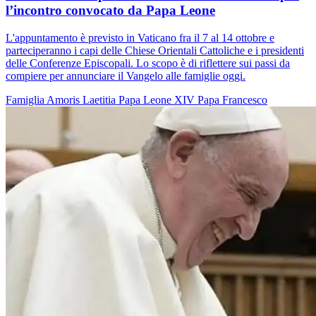
l’incontro convocato da Papa Leone
L'appuntamento è previsto in Vaticano fra il 7 al 14 ottobre e
parteciperanno i capi delle Chiese Orientali Cattoliche e i presidenti
delle Conferenze Episcopali. Lo scopo è di riflettere sui passi da
compiere per annunciare il Vangelo alle famiglie oggi.
Famiglia
Amoris Laetitia
Papa Leone XIV
Papa Francesco