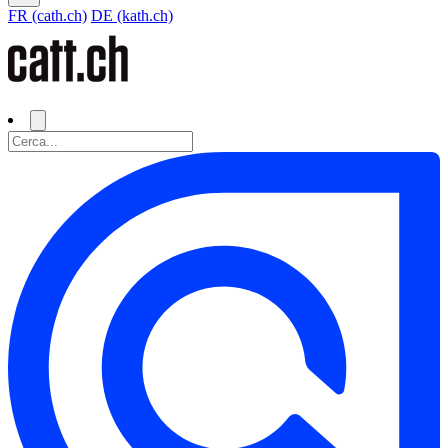
FR (cath.ch)
DE (kath.ch)