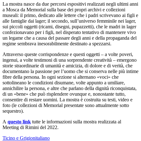
La mostra nasce da due percorsi espositivi realizzati negli ultimi anni
a Mosca da Memorial sulla base dei propri archivi e collezioni
museali: il primo, dedicato alle lettere che i padri scrivevano ai figli e
alle famiglie dai lager; il secondo, sull’universo femminile nei lager,
sui piccoli oggetti (ricami, disegni, pupazzetti), che le madri in lager
confezionavano per i figli, nel disperato tentativo di mantenere vivo
un legame che a causa del passare degli anni e della propaganda del
regime sembrava inesorabilmente destinato a spezzarsi.
Attraverso queste corrispondenze e questi oggetti – a volte poveri,
ingenui, a volte testimoni di una sorprendente creatività – emergono
storie straordinarie di umanità e amicizia, di dolore e di verità, che
documentano la passione per l’uomo che si conserva nelle più intime
fibre della persona. In ogni sezione si alternano «voci» che
sottolineano le condizioni disumane, volte appunto a umiliare,
annichilire la persona, e altre che parlano della dignità riconquistata,
di un «bene» che può risplendere ovunque e, nonostante tutto,
consentire di restare uomini. La mostra è costruita su testi, video e
foto (le collezioni di Memorial presentate sono attualmente sotto
sequestro).
A
questo link
tutte le informazioni sulla mostra realizzata al
Meeting di Rimini del 2022.
Ticino e Grigionitaliano