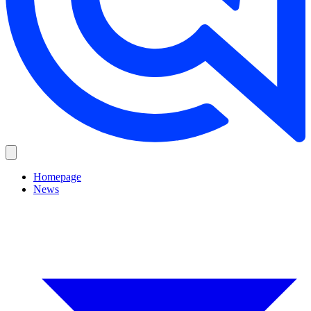
Homepage
News