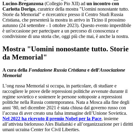
Lucino-Breganzona
(Collegio Pio XII) ad
un incontro con
Carlotta Dorigo
, curatrice della mostra "Uomini nonostante tutto.
Storie da Memorial" e ricercatrice presso il Centro Studi Russia
Cristiana, che presenterà la mostra in arrivo in Ticino il prossimo
autunno (24 settembre - 1 ottobre 2023). Questo evento imperdibile
è un'occasione per partecipare a un percorso di conoscenza e
condivisione di una storia che, oggi più che mai, è anche la nostra.
Mostra "Uomini nonostante tutto. Storie
da Memorial"
A cura della
Fondazione Russia Cristiana
e dell’
Associazione
Memorial
L’ong russa Memorial si occupa, in particolare, di studiare e
raccogliere le prove delle repressioni politiche avvenute durante il
regime sovietico e sostenere le persone sottoposte a repressioni
politiche nella Russia contemporanea. Nata a Mosca alla fine degli
anni ‘80, nel dicembre 2021 è stata chiusa dal governo russo con
l’accusa di aver creato una falsa immagine dell’Unione Sovietica.
Nel 2022 ha ricevuto il premio Nobel per la Pace
, insieme
all’attivista bielorusso Ales Bialiatski e all’organizzazione per i diritti
umani ucraina Center for Civil Liberties.