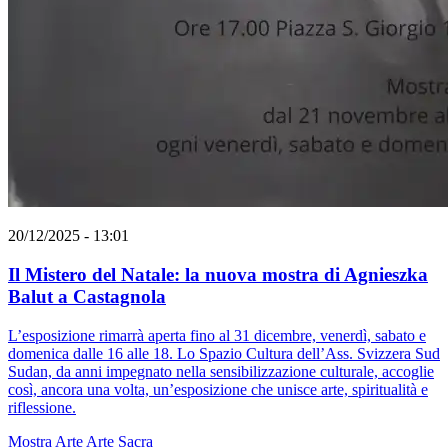
20/12/2025 - 13:01
Il Mistero del Natale: la nuova mostra di Agnieszka
Balut a Castagnola
L’esposizione rimarrà aperta fino al 31 dicembre, venerdì, sabato e
domenica dalle 16 alle 18. Lo Spazio Cultura dell’Ass. Svizzera Sud
Sudan, da anni impegnato nella sensibilizzazione culturale, accoglie
così, ancora una volta, un’esposizione che unisce arte, spiritualità e
riflessione.
Mostra
Arte
Arte Sacra