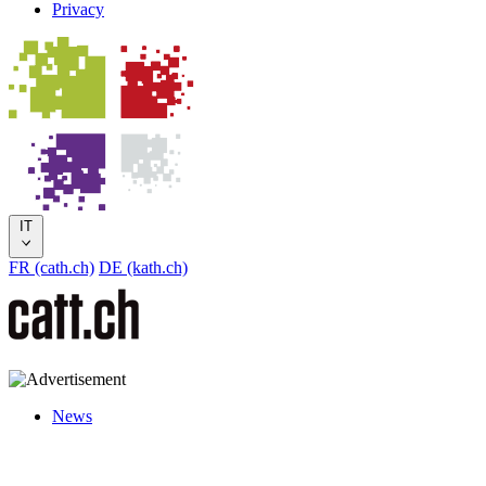
Privacy
IT
FR (cath.ch)
DE (kath.ch)
News