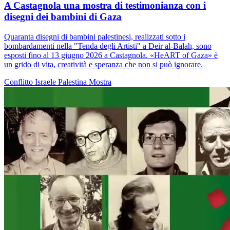
A Castagnola una mostra di testimonianza con i
disegni dei bambini di Gaza
Quaranta disegni di bambini palestinesi, realizzati sotto i
bombardamenti nella "Tenda degli Artisti" a Deir al-Balah, sono
esposti fino al 13 giugno 2026 a Castagnola. «HeART of Gaza» è
un grido di vita, creatività e speranza che non si può ignorare.
Conflitto Israele Palestina
Mostra