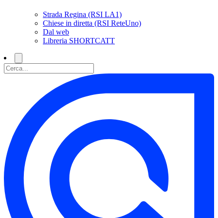
Strada Regina (RSI LA1)
Chiese in diretta (RSI ReteUno)
Dal web
Libreria SHORTCATT