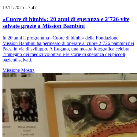
13/11/2025 - 7:47
«Cuore di bimbi»: 20 anni di speranza e 2’726 vite
salvate grazie a Mission Bambini
In 20 anni il programma «Cuore di bimbi» della Fondazione
Mission Bambini ha permesso di operare al cuore 2’726 bambini nei
Paesi in via di sviluppo. A Lugano, una mostra fotografica celebra
l’impegno dei medici volontari e le storie di speranza dei piccoli
pazienti salvati.
Missione
Mostra