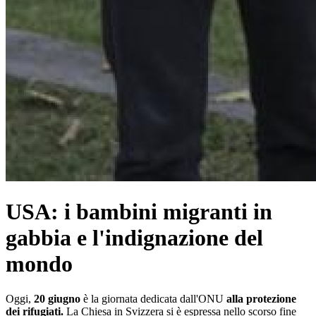
USA: i bambini migranti in
gabbia e l'indignazione del
mondo
Oggi,
20 giugno
è la giornata dedicata dall'ONU
alla protezione
dei rifugiati.
La Chiesa in Svizzera si è espressa nello scorso fine