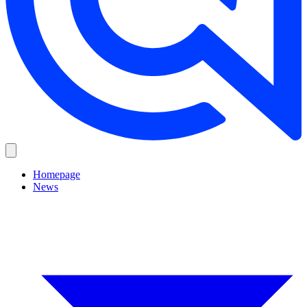
Homepage
News