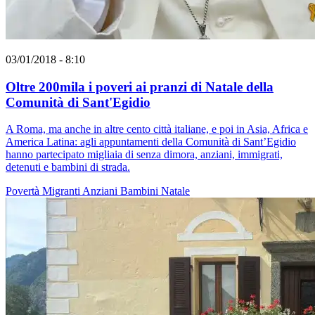
03/01/2018 - 8:10
Oltre 200mila i poveri ai pranzi di Natale della
Comunità di Sant'Egidio
A Roma, ma anche in altre cento città italiane, e poi in Asia, Africa e
America Latina: agli appuntamenti della Comunità di Sant’Egidio
hanno partecipato migliaia di senza dimora, anziani, immigrati,
detenuti e bambini di strada.
Povertà
Migranti
Anziani
Bambini
Natale