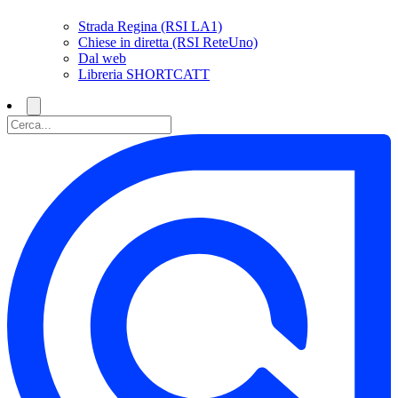
Strada Regina (RSI LA1)
Chiese in diretta (RSI ReteUno)
Dal web
Libreria SHORTCATT