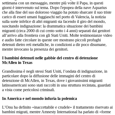
settimana con un messaggio, mentre più volte il Papa, in questi
giorni è intervenuto sul tema. Dopo l'epopea della nave Aquarius
che alla fine del suo doloroso viaggio ha potuto sbarcare il suo triste
carico di esseri umani fuggiaschi nel porto di Valencia, la notizia
sulla sorte infelice di altri migranti sta facendo il giro del mondo,
suscitando indignazione: la drammatica situazione dei bambini
migranti (circa 2000 di cui cento sotto i 4 anni) separati dai genitori
all’arrivo alla frontiera con gli Stati Uniti. Molte testimonianze video
e audio fatte circolare in queste ore mostrano piccoli profughi
detenuti dietro reti metalliche, in condizioni a dir poco disumane,
mentre invocano la presenza dei genitori.
I bambini detenuti nelle gabbie del centro di detenzione
McAllen in Texas
Grandissima è negli stessi Stati Uniti, l’ondata di indignazione, in
particolare dopo la diffusione delle immagini del centro di
detenzione di McAllen, in Texas, dove i giovanissimi migranti
latinoamericani sono stati raccolti in una struttura recintata, guardati
a vista come pericolosi criminali.
In America e nel mondo infuria la polemica
L’Onu ha definito «inaccettabile e crudele» il trattamento riservato ai
bambini migrati, mentre Amnesty International ha parlato di «forme