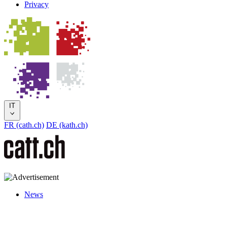
Privacy
IT
FR (cath.ch)
DE (kath.ch)
News