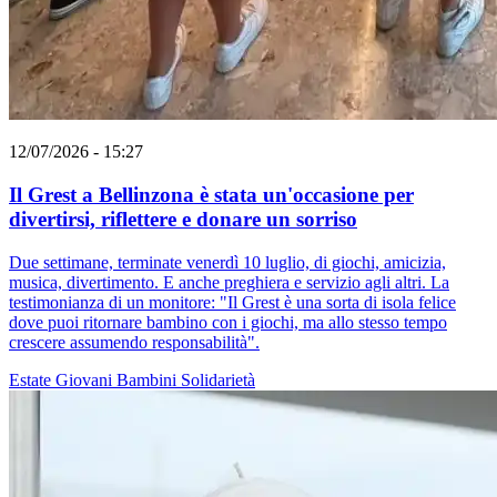
12/07/2026 - 15:27
Il Grest a Bellinzona è stata un'occasione per
divertirsi, riflettere e donare un sorriso
Due settimane, terminate venerdì 10 luglio, di giochi, amicizia,
musica, divertimento. E anche preghiera e servizio agli altri. La
testimonianza di un monitore: "Il Grest è una sorta di isola felice
dove puoi ritornare bambino con i giochi, ma allo stesso tempo
crescere assumendo responsabilità".
Estate
Giovani
Bambini
Solidarietà