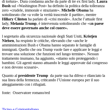
di tortura». Dura condanna anche da parte di tre ex first lady.
Laura
Bush
sul «Washington Post» ha definito la politica della tolleranza
zero «crudele, immorale e straziante».
Michelle Obama
ha
sottolineato che «a volte la verità trascende il partito», mentre
Hillary Clinton
ha parlato di «crisi morale». Anche l’attuale first
lady,
Melania Trump
, è intervenuta sottolineando che «u
n paese
deve essere governato anche col cuore».
l segretario alla sicurezza nazionale degli Stati Uniti,
Kristjen
Nielsen
, ha respinto le critiche, rilevando che «anche le
amministrazioni Bush e Obama hanno separato le famiglie di
immigrati. Quello che ora Trump vuole fare e applicare le leggi e
trovare una soluzione che funzioni nel lungo termine». Nessun
trattamento inumano, ha aggiunto, «stiamo solo proteggendo i
bambini. Gli agenti stanno attuando le leggi approvate dal congresso
e non devono scusarsi».
Quanto al
presidente Trump
da parte sua ha difeso e rilanciato la
sua linea della fermezza, criticando l’Unione europea per il suo
atteggiamento con i rifugiati.
fonte: Osservatore romano/red
Ticino e Grigionitaliano