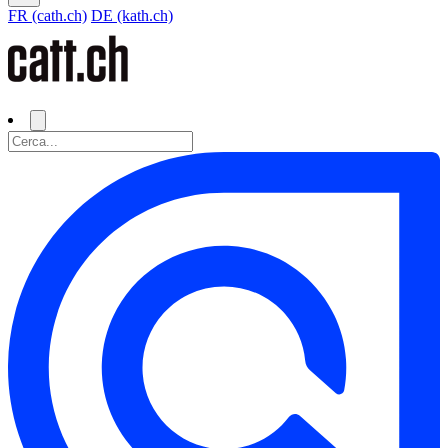
FR (cath.ch)
DE (kath.ch)