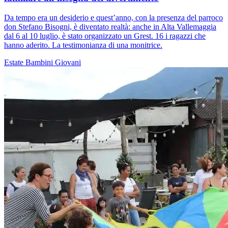
Da tempo era un desiderio e quest’anno, con la presenza del parroco
don Stefano Bisogni, è diventato realtà: anche in Alta Vallemaggia
dal 6 al 10 luglio, è stato organizzato un Grest. 16 i ragazzi che
hanno aderito. La testimonianza di una monitrice.
Estate
Bambini
Giovani