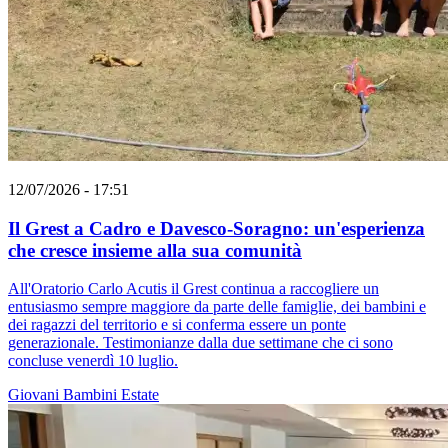
12/07/2026 - 17:51
Il Grest a Cadro e Davesco-Soragno: un'esperienza
che cresce insieme alla sua comunità
All'Oratorio Carlo Acutis il Grest continua a raccogliere un
entusiasmo sempre maggiore da parte delle famiglie, dei bambini e
dei ragazzi del territorio e si conferma essere un ponte
generazionale. Testimonianze dalla due settimane che ci sono
concluse venerdì 10 luglio.
Giovani
Bambini
Estate