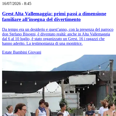
16/07/2026 - 8:45
Grest Alta Vallemaggia: primi passi a dimensione
familiare all’insegna del divertimento
Da tempo era un desiderio e quest’anno, con la presenza del parroco
don Stefano Bisogni, è diventato realtà: anche in Alta Vallemaggia
dal 6 al 10 luglio, è stato organizzato un Grest. 16 i ragazzi che
hanno aderito. La testimonianza di una monitrice.
Estate
Bambini
Giovani