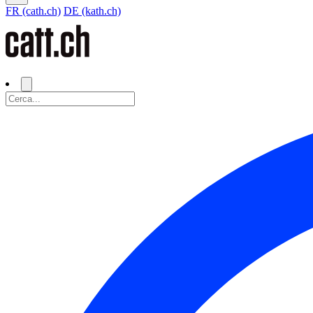
FR (cath.ch)
DE (kath.ch)