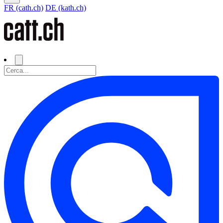
FR (cath.ch)
DE (kath.ch)