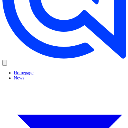
Homepage
News