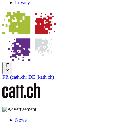
Privacy
IT
FR (cath.ch)
DE (kath.ch)
News