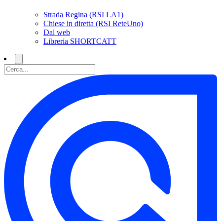
Strada Regina (RSI LA1)
Chiese in diretta (RSI ReteUno)
Dal web
Libreria SHORTCATT