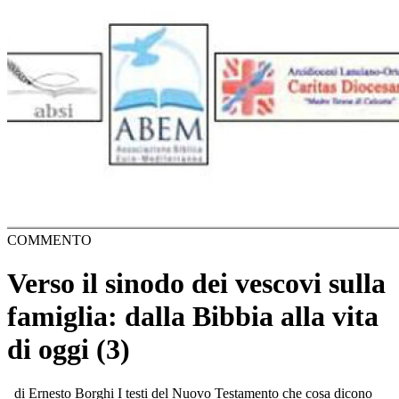
COMMENTO
Verso il sinodo dei vescovi sulla
famiglia: dalla Bibbia alla vita
di oggi (3)
di Ernesto Borghi I testi del Nuovo Testamento che cosa dicono sulle relazioni familiari e sociali che già non sia stato detto in quelli primo-testamentari? A questa domanda si possono dare varie risposte, sempre pensando che le radici giudaiche siano imprescindibili, anche per Gesù di Nazareth, e che un compimento profondo dei valori espressi, per esempio, da Genesi 1-2 e Esodo 20/Deuteronomio 5, si trovi nel Vangelo del Nazareno crocifisso e risorto. Vediamo, in proposito, la proposta che emerge da un brano di Matteo 5. Il testo «[21] Udiste che era stato detto agli antichi: “Non uccidere; chiunque uccida sarà sottoposto a giudizio”. [22] Anzi io vi dico: chiunque si adira con il proprio fratello, sarà sottoposto a giudizio. Chiunque poi dica al fratello: stupido, sarà sottoposto al sinedrio; e chi gli dice: pazzo stolto, sarà sottoposto al fuoco della Geenna. [23] Qualora dunque presenti la tua offerta sull’altare e lì ti ricordi che tuo fratello ha qualche cosa contro di te, [24] lascia lì il tuo dono davanti all’altare e va’ prima e riconciliati con il tuo fratello e poi torna ad offrire il tuo dono. [25] Mettiti presto d’accordo con il tuo avversario finché sei per strada con lui, perché l’avversario non ti consegni al giudice e il giudice alla guardia e tu venga gettato in prigione. [26] In verità ti dico: non uscirai di là finché tu non abbia pagato fino all’ultimo spicciolo! [27] Udiste che era stato detto: “Non commettere adulterio”. [28] Anzi io vi dico: chiunque guarda una donna per desiderarla, ha già commesso adulterio con lei nel suo cuore. [29] Se il tuo occhio destro ti è occasione di scandalo, cavalo e gettalo via da te: è meglio che venga meno uno dei tuoi membri, piuttosto che tutto il tuo corpo venga gettato nella Geenna. [30] E se la tua mano destra ti è occasione di scandalo, tagliala e gettala via da te: è meglio che venga meno uno dei tuoi membri, piuttosto che tutto il tuo corpo vada a finire nella Geenna. [31] Fu pure detto: “Chi ripudia la propria moglie, le dia l’atto di ripudio”. [32] Anzi io vi dico: chiunque ripudia sua moglie, eccetto il caso di impurità colpevole, la espone all’adulterio e chiunque sposi una ripudiata, commette adulterio. [33] Udiste anche che era stato detto agli antichi: “Non spergiurare, ma adempi con il Signore i tuoi giuramenti”. [34] Anzi io dico a voi di non giurare assolutamente: né per il cielo, perché è il trono di Dio; [35] né per la terra, perché è lo sgabello per i suoi piedi; né per Gerusalemme, perché è la città del gran re. [36] Non giurare neppure per la tua testa, perché non hai il potere di rendere bianco o nero un solo capello. [37] Sia invece il vostro parlare sì, sì; no, no; quanto è più di questo viene dal maligno. [38] Udiste che era stato detto: “Occhio per occhio e dente per dente”. [39] Anzi io vi dico di non seguire assolutamente la logica del malvagio; anzi se uno ti percuote la guancia destra, tu porgigli anche l’altra; [40] e a chi ti vuol chiamare in giudizio per toglierti la tunica, tu lascia anche il mantello. [41] E se uno ti costringerà a fare un miglio, tu fanne con lui due. [42] Da’ a chi ti domanda e a chi desidera da te un prestito non volgere le spalle. [43] Udiste che era stato detto: “Amerai il tuo prossimo e odierai il tuo nemico”. [44] Anzi io vi dico: amate i vostri nemici e pregate per i vostri persecutori, [45] affinché diveniate figli del Padre vostro celeste, che fa sorgere il suo sole sopra i malvagi e sopra i buoni, e fa piovere sopra i giusti e sopra gli ingiusti. [46] Infatti qualora amiate quelli che vi amano, quale merito ne avete? Non fanno così anche i pubblicani? [47] E qualora rivolgiate il saluto soltanto ai vostri fratelli, che cosa fate di straordinario? Non fanno così anche i pagani? [48] Verrete ad essere dunque perfetti come è perfetto il Padre vostro celeste». Una lettura del testo «[21] Udiste che era stato detto agli antichi: “Non uccidere; chiunque uccida sarà sottoposto a giudizio”. [22] Anzi io vi dico: chiunque si adira con il proprio fratello, sarà sottoposto a giudizio. Chiunque poi dica al fratello: stupido, sarà sottoposto al sinedrio; e chi gli dice: pazzo stolto, sarà sottoposto al fuoco della Geenna. [23] Qualora dunque presenti la tua offerta sull’altare e lì ti ricordi che tuo fratello ha qualche cosa contro di te, [24] lascia lì il tuo dono davanti all’altare e va’ prima e riconciliati con il tuo fratello e poi torna ad offrire il tuo dono. [25] Mettiti presto d’accordo con il tuo avversario finché sei per strada con lui, perché l’avversario non ti consegni al giudice e il giudice alla guardia e tu venga gettato in prigione. [26] In verità ti dico: non uscirai di là finché tu non abbia pagato fino all’ultimo spicciolo!». L’assassinio è un atto molto grave, rientra tra gli oggetti d’attenzione del Decalogo (cfr. Es 20,13) e, in quanto crimine così configurato, è soggetto ad un giudizio legale. Gesù va oltre e più a fondo. Anzitutto l’ira è vista non come un’eventualità, ma come un dato di fatto. In presenza di questo accesso emotivo chiunque ne è soggetto e manifesta tale condizione in modo aggressivo nei confronti di un membro della propria comunità, può essere comunque condannabile secondo gli stessi termini di gravità (vv. 21-22). Il testo matteano pare proprio fondarsi su una persuasione assai diffusa nel giudaismo biblico e nel cristianesimo delle origini, secondo cui l’ira conduce facilmente all’omicidio[1]. Che si tratti di uno scatto d’ira o di un insulto o di una valutazione del tutto negativa, comunque chi se n’è reso responsabile è destinato ad una conseguenza che pare sproporzionata rispetto all’entità della colpa. Infatti parlare, successivamente e rispettivamente, di un giudizio intracomunitario, di un processo davanti al Sinedrio[2] e dell’esposizione al fuoco perenne della Geenna significa sottoporre il “reo” ad un destino assai gravoso. Tuttavia questa valutazione di Gesù, con grande intensità retorica e in assenza di qualsiasi attenuazione, tiene a ribadire un fatto: il destino ultimo dell’essere umano dipende dal rispetto dell’umanità del proprio fratello. E, con queste affermazioni, Gesù, comunque, non appare come un innovatore totale: basta leggere qualche testo della comunità di Qûmràn[3] o qualche fonte rabbinica[4] o apocrifa primo-testamentaria[5] per comprendere la comunanza di vedute anche nel giudaismo sino al I secolo d.C. Il salto di qualità della posizione di Gesù consiste in una scelta etica precisa: evitare che gli altri si trovino ridotti alla proiezione e all’oggetto della collera del singolo e ricordare, in modo radicale, l’importanza dell’autocontrollo e della gentilezza verso di loro. È a partire dall’interiorità umana che vengono annientate la capacità o volontà di comunicazione del singolo di fronte alla società umana. E l’aggressione dell’altro nel proprio cuore annulla la comunicazione e, di qui, la vita: l’assassinio censurato non è in primo luogo l’azione concretamente fisica. Essa è l’emanazione dell’intimo dell’essere umano nel quale si trova il rifiuto, la negazione del proprio simile. Questa presa di posizione è coerentemente seguita da un’affermazione di particolare portata antropologica, che ne è il primo logico sviluppo. Infatti l’invito di Gesù a riconoscere l’altro come persona necessita che si consideri prioritaria la riconciliazione rispetto all’offerta cultuale: «se prima si parlava del (potenziale) offensore, che il triplice annuncio di castigo mira a sgomentare, ora si esige da lui la necessaria empatia per l’immedesimarsi nei panni del fratello offeso»[6]. La serenità relazionale con un membro della comunità non è alternativa agli atti di culto a Dio, ma deve sussistere come presupposto di base per rendere autentica l’attenzione rituale (vv. 23-24). Offrire un dono a Dio è un’espressione di amore nei suoi confronti. Presentare tale offerta senza riconciliare se stesso con il proprio fratello significa separare l’amore di Dio da quello verso il proprio simile, dunque contraddire il cuore dell’annuncio evangelico di Gesù (cfr. Mc 12,30-31; Mt 22,37-40; Lc 10,27). L’eventualità costante di offrire un dono cultuale[7] e quella possibile di ricordare un motivo di ostilità da parte di un proprio fratello, suscita, in rapida successione, due esigenze: la necessità immediata di distogliere l’attenzione da quanto di rituale è stato portato; il dovere continuato di dirigersi verso la persona in questione, l’obbligo istantaneo di riconciliarsi con essa. Soltanto a questo punto, viene prospettato il compito comunque necessario di presentare l’offerta iniziale[8]. Per un ebreo interrompere un atto di culto era un comportamento impensabile, anche se veemente è, nell’AT, la polemica contro coloro che compiono atti di culto senza essere onesti e giusti (cfr. Am 5,21-24; Os 6,6; Is 1,10-17). Ciò significa che la riconciliazione con l’altro, quale collaborazione alla guarigione interiore, è un dato decisivo perché ci sia effettivamente il rapporto dell’essere umanio con Dio. Riconciliarsi nella Bibbia, dal Primo al Nuovo Testamento, significa divenire qualcosa di diverso, cambiare in varia misura se stessi[9]. E questa nuova situazione conduce sulla strada di un’autentica serenità. E questa volontà di pacificazione nelle relazioni umane si estende ampiamente al terreno del possibile contenzioso materiale quotidiano (vv. 25-26)[10]. Mettersi d’accordo con l’avversario in tribunale prima del dibattimento, dunque lungo il corridoio verso l’aula di giustizia, implica il riconoscimento delle proprie responsabilità onde evitare conseguenze ben peggiori. È assai interessante sotto il profilo culturale il fatto che l’idea di giudice che emerge negli ultimi versetti esaminati non ha alcun riscontro nella struttura giuridica romana dell’epoca, dove non esistevano funzionari statali ai quali fosse demandata esclusivamente l’amministrazione della giustizia. Nel I secolo d.C. «la civiltà greco-romana non si era ancora imposta nelle aree rurali del