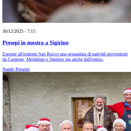
30/12/2025 - 7:15
Presepi in mostra a Sigirino
Esposte all'oratorio San Rocco una sessantina di natività provenienti
da Castione, Mendrisio e Sigirino ma anche dall'estero.
Natale
Presepe