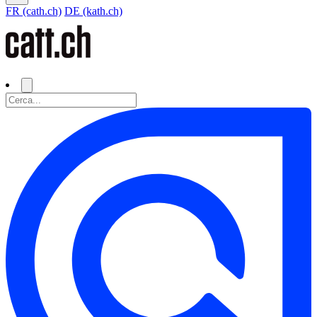
FR (cath.ch)
DE (kath.ch)