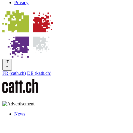
Privacy
IT
FR (cath.ch)
DE (kath.ch)
News