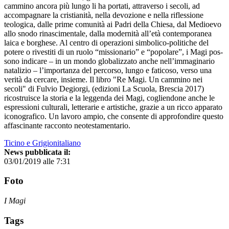
cammino ancora più lungo li ha portati, attraverso i secoli, ad
accompagnare la cristianità, nella de­vozione e nella riflessione
teologica, dalle prime comunità ai Padri della Chiesa, dal Medioevo
allo snodo rinascimen­tale, dalla modernità all’età contemporanea
laica e borghe­se. Al centro di operazioni simbolico-politiche del
potere o rivestiti di un ruolo “missionario” e “popolare”, i Magi pos­
sono indicare – in un mondo globalizzato anche nell’im­maginario
natalizio – l’importanza del percorso, lungo e faticoso, verso una
verità da cercare, insieme. Il libro "Re Magi. Un cammino nei
secoli" di Fulvio Degiorgi, (edizioni La Scuola, Brescia 2017)
ricostruisce la storia e la leggenda dei Magi, cogliendone anche le
espressioni culturali, letterarie e artistiche, grazie a un ricco apparato
iconografico. Un lavoro ampio, che consente di approfondire questo
affascinante racconto neotestamentario.
Ticino e Grigionitaliano
News pubblicata il:
03/01/2019 alle 7:31
Foto
I Magi
Tags