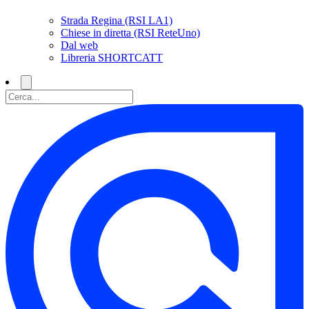
Strada Regina (RSI LA1)
Chiese in diretta (RSI ReteUno)
Dal web
Libreria SHORTCATT