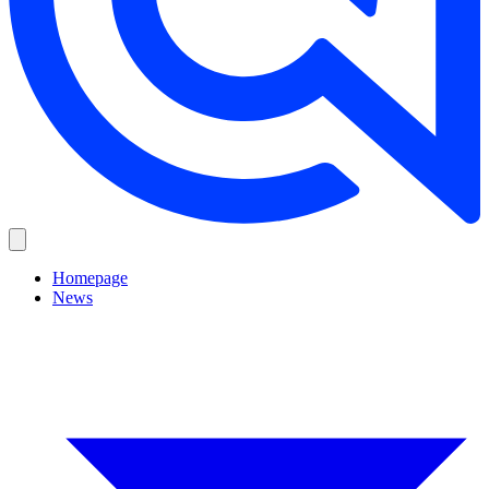
Homepage
News