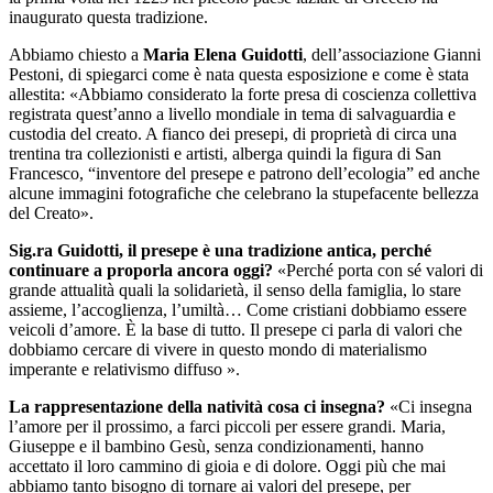
inaugurato questa tradizione.
Abbiamo chiesto a
Maria Elena Guidotti
, dell’associazione Gianni
Pestoni, di spiegarci come è nata questa esposizione e come è stata
allestita: «Abbiamo considerato la forte presa di coscienza collettiva
registrata quest’anno a livello mondiale in tema di salvaguardia e
custodia del creato. A fianco dei presepi, di proprietà di circa una
trentina tra collezionisti e artisti, alberga quindi la figura di San
Francesco, “inventore del presepe e patrono dell’ecologia” ed anche
alcune immagini fotografiche che celebrano la stupefacente bellezza
del Creato».
Sig.ra Guidotti, il presepe è una tradizione antica, perché
continuare a proporla ancora oggi?
«Perché porta con sé valori di
grande attualità quali la solidarietà, il senso della famiglia, lo stare
assieme, l’accoglienza, l’umiltà… Come cristiani dobbiamo essere
veicoli d’amore. È la base di tutto. Il presepe ci parla di valori che
dobbiamo cercare di vivere in questo mondo di materialismo
imperante e relativismo diffuso ».
La rappresentazione della natività cosa ci insegna?
«Ci insegna
l’amore per il prossimo, a farci piccoli per essere grandi. Maria,
Giuseppe e il bambino Gesù, senza condizionamenti, hanno
accettato il loro cammino di gioia e di dolore. Oggi più che mai
abbiamo tanto bisogno di tornare ai valori del presepe, per