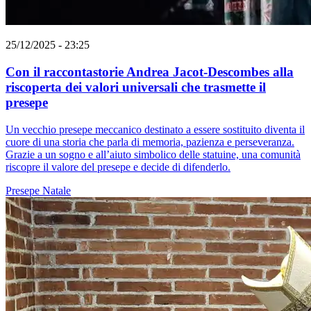
25/12/2025 - 23:25
Con il raccontastorie Andrea Jacot-Descombes alla
riscoperta dei valori universali che trasmette il
presepe
Un vecchio presepe meccanico destinato a essere sostituito diventa il
cuore di una storia che parla di memoria, pazienza e perseveranza.
Grazie a un sogno e all’aiuto simbolico delle statuine, una comunità
riscopre il valore del presepe e decide di difenderlo.
Presepe
Natale