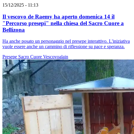
15/12/2025 - 11:13
Il vescovo de Raemy ha aperto domenica 14 il
"Percorso presepi" nella chiesa del Sacro Cuore a
Bellizona
Ha anche posato un personaggio nel presepe interattivo. L'iniziativa
vuole essere anche un cammino di riflessione su pace e speranza.
Presepe
Sacro Cuore
Vescovoalain