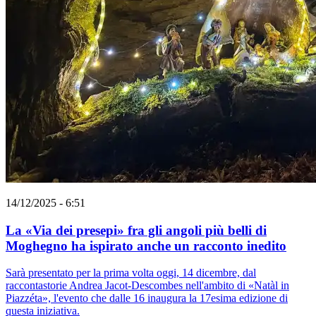
14/12/2025 - 6:51
La «Via dei presepi» fra gli angoli più belli di
Moghegno ha ispirato anche un racconto inedito
Sarà presentato per la prima volta oggi, 14 dicembre, dal
raccontastorie Andrea Jacot-Descombes nell'ambito di «Natàl in
Piazzéta», l'evento che dalle 16 inaugura la 17esima edizione di
questa iniziativa.