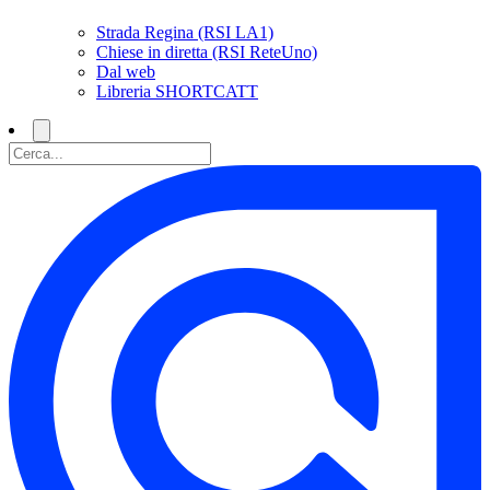
Strada Regina (RSI LA1)
Chiese in diretta (RSI ReteUno)
Dal web
Libreria SHORTCATT