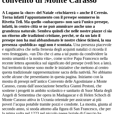
convento di Monte Carasso
A Lugano la «luce» del Natale «rischiarerà » anche il Ceresio.
Torna infatti l’appuntamento con il presepe sommerso in
Rivetta Tell. Ma quello «subacqueo» non sarà l’unico presepe,
infatti, in centro città se ne può ammirare anche uno a
grandezza naturale. Sembra quindi che nelle nostre piazze ci sia
un ritorno alle tradizioni cristiane, perché, se da un lato il
presepe non ha mai abbandonato le nostre chiese ticinesi, la sua
presenza «pubblica» oggi non è scontata.
Una presenza piacevole
e significativa che nella frenesia degli acquisti natalizi ci ricorda il
vero festeggiato, «un Dio che ci ama a tal punto da condividere la
nostra umanità e la nostra vita», come scrive Papa Francesco nella
recente lettera apostolica sul significato del presepe (vedi box a lato).
Sul territorio ticinese sono molte le iniziative che mettono al centro
questa tradizionale rappresentazione sacra della natività. Ne abbiamo
scelte alcune che presentiamo in questa pagina. Iniziamo con la
mostra di presepi nell’antico Convento delle Agostiniane a Monte
Carasso, curata dall’associazione benefica Gianni Pestoni, che
sostiene i progetti in ambito scolastico e sanitario di Suor Maria degli
Angeli di Sementina che opera in Madagascar e di Helen Schoch di
Monte Carasso attiva in Ucrania orientale per assicurare ai più
poveri l’acqua potabile tramite pozzi e condotte. La mostra, giunta al
secondo anno, si snoda attorno alla figura di San Francesco, che per
la prima volta nel 1223 nel piccolo paese laziale di Greccio ha