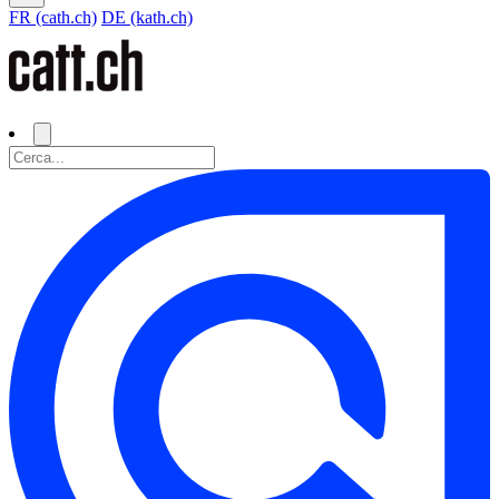
FR (cath.ch)
DE (kath.ch)