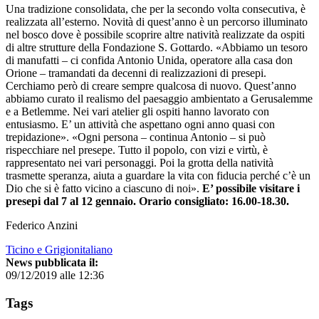
Una tradizione consolidata, che per la secondo volta consecutiva, è
realizzata all’esterno. Novità di quest’anno è un percorso illuminato
nel bosco dove è possibile scoprire altre natività realizzate da ospiti
di altre strutture della Fondazione S. Gottardo. «Abbiamo un tesoro
di manufatti – ci confida Antonio Unida, operatore alla casa don
Orione – tramandati da decenni di realizzazioni di presepi.
Cerchiamo però di creare sempre qualcosa di nuovo. Quest’anno
abbiamo curato il realismo del paesaggio ambientato a Gerusalemme
e a Betlemme. Nei vari atelier gli ospiti hanno lavorato con
entusiasmo. E’ un attività che aspettano ogni anno quasi con
trepidazione». «Ogni persona – continua Antonio – si può
rispecchiare nel presepe. Tutto il popolo, con vizi e virtù, è
rappresentato nei vari personaggi. Poi la grotta della natività
trasmette speranza, aiuta a guardare la vita con fiducia perché c’è un
Dio che si è fatto vicino a ciascuno di noi».
E’ possibile visitare i
presepi dal 7 al 12 gennaio. Orario consigliato: 16.00-18.30.
Federico Anzini
Ticino e Grigionitaliano
News pubblicata il:
09/12/2019 alle 12:36
Tags