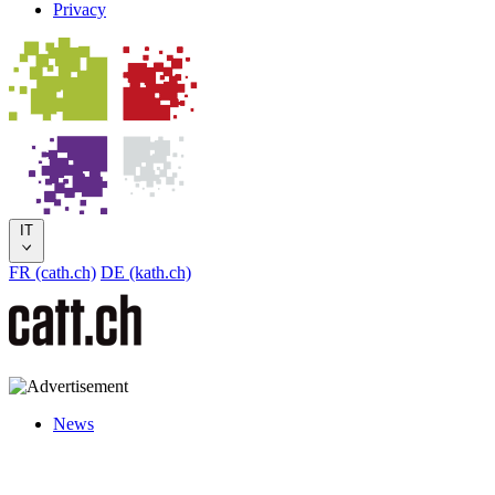
Privacy
IT
FR (cath.ch)
DE (kath.ch)
News