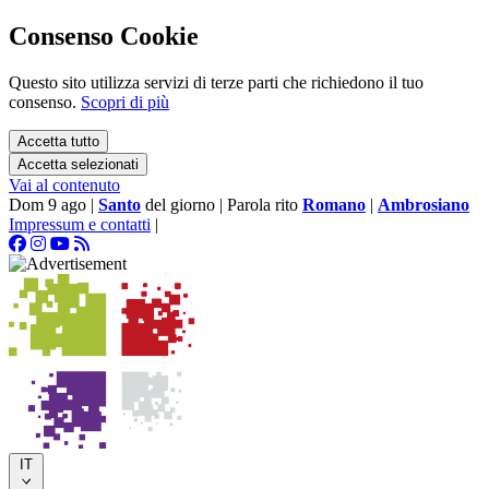
Consenso Cookie
Questo sito utilizza servizi di terze parti che richiedono il tuo
consenso.
Scopri di più
Accetta tutto
Accetta selezionati
Vai al contenuto
Dom 9 ago
|
Santo
del giorno
|
Parola rito
Romano
|
Ambrosiano
Impressum e contatti
|
IT