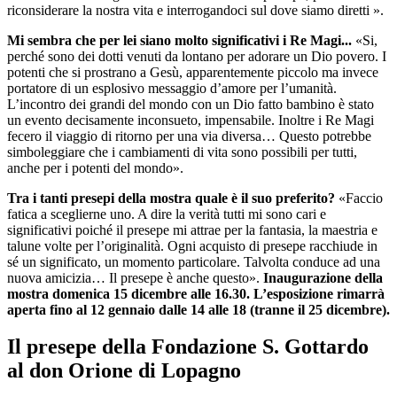
riconsiderare la nostra vita e interrogandoci sul dove siamo diretti ».
Mi sembra che per lei siano molto significativi i Re Magi...
«Si,
perché sono dei dotti venuti da lontano per adorare un Dio povero. I
potenti che si prostrano a Gesù, apparentemente piccolo ma invece
portatore di un esplosivo messaggio d’amore per l’umanità.
L’incontro dei grandi del mondo con un Dio fatto bambino è stato
un evento decisamente inconsueto, impensabile. Inoltre i Re Magi
fecero il viaggio di ritorno per una via diversa… Questo potrebbe
simboleggiare che i cambiamenti di vita sono possibili per tutti,
anche per i potenti del mondo».
Tra i tanti presepi della mostra quale è il suo preferito?
«Faccio
fatica a sceglierne uno. A dire la verità tutti mi sono cari e
significativi poiché il presepe mi attrae per la fantasia, la maestria e
talune volte per l’originalità. Ogni acquisto di presepe racchiude in
sé un significato, un momento particolare. Talvolta conduce ad una
nuova amicizia… Il presepe è anche questo».
Inaugurazione della
mostra domenica 15 dicembre alle 16.30. L’esposizione rimarrà
aperta fino al 12 gennaio dalle 14 alle 18 (tranne il 25 dicembre).
Il presepe della Fondazione S. Gottardo
al don Orione di Lopagno