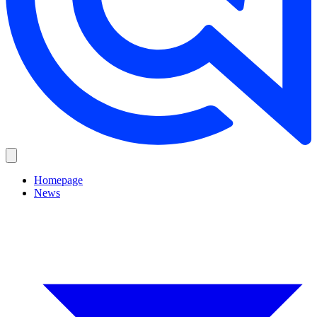
Homepage
News