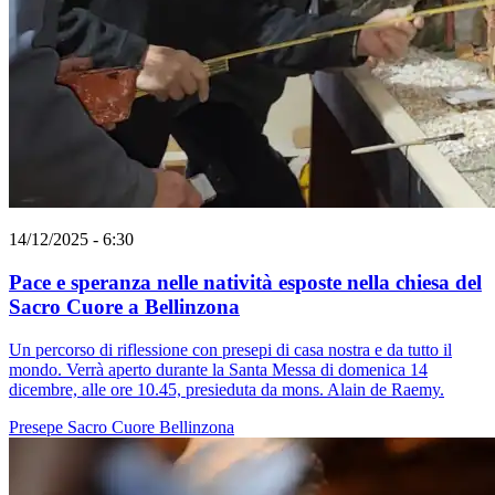
14/12/2025 - 6:30
Pace e speranza nelle natività esposte nella chiesa del
Sacro Cuore a Bellinzona
Un percorso di riflessione con presepi di casa nostra e da tutto il
mondo. Verrà aperto durante la Santa Messa di domenica 14
dicembre, alle ore 10.45, presieduta da mons. Alain de Raemy.
Presepe
Sacro Cuore
Bellinzona