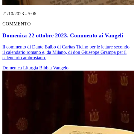
21/10/2023 - 5:06
COMMENTO
Domenica 22 ottobre 2023. Commento ai Vangeli
Il commento di Dante Balbo di Caritas Ticino per le letture secondo
il calendario romano e, da Milano, di don Giuseppe Grampa per il
calendario ambrosiano.
Domenica
Liturgia
Bibbia
Vangelo