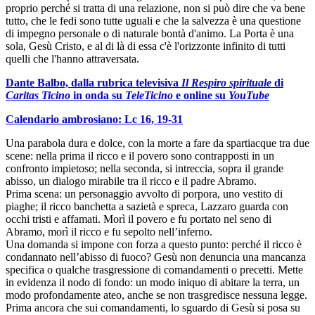
proprio perché si tratta di una relazione, non si può dire che va bene
tutto, che le fedi sono tutte uguali e che la salvezza è una questione
di impegno personale o di naturale bontà d'animo. La Porta è una
sola, Gesù Cristo, e al di là di essa c'è l'orizzonte infinito di tutti
quelli che l'hanno attraversata.
Dante Balbo, dalla rubrica televisiva
Il Respiro spirituale
di
Caritas Ticino
in onda su
TeleTicino
e online su
YouTube
Calendario ambrosiano: Lc 16, 19-31
Una parabola dura e dolce, con la morte a fare da spartiacque tra due
scene: nella prima il ricco e il povero sono contrapposti in un
confronto impietoso; nella seconda, si intreccia, sopra il grande
abisso, un dialogo mirabile tra il ricco e il padre Abramo.
Prima scena: un personaggio avvolto di porpora, uno vestito di
piaghe; il ricco banchetta a sazietà e spreca, Lazzaro guarda con
occhi tristi e affamati. Morì il povero e fu portato nel seno di
Abramo, morì il ricco e fu sepolto nell’inferno.
Una domanda si impone con forza a questo punto: perché il ricco è
condannato nell’abisso di fuoco? Gesù non denuncia una mancanza
specifica o qualche trasgressione di comandamenti o precetti. Mette
in evidenza il nodo di fondo: un modo iniquo di abitare la terra, un
modo profondamente ateo, anche se non trasgredisce nessuna legge.
Prima ancora che sui comandamenti, lo sguardo di Gesù si posa su