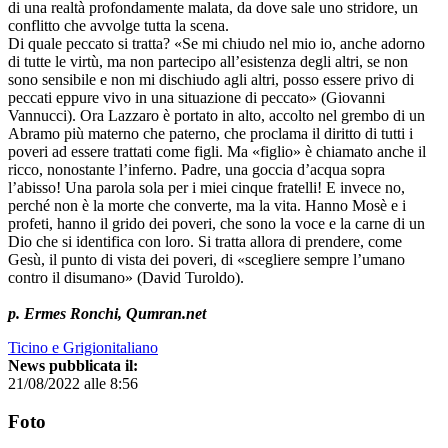
di una realtà profondamente malata, da dove sale uno stridore, un
conflitto che avvolge tutta la scena.
Di quale peccato si tratta? «Se mi chiudo nel mio io, anche adorno
di tutte le virtù, ma non partecipo all’esistenza degli altri, se non
sono sensibile e non mi dischiudo agli altri, posso essere privo di
peccati eppure vivo in una situazione di peccato» (Giovanni
Vannucci). Ora Lazzaro è portato in alto, accolto nel grembo di un
Abramo più materno che paterno, che proclama il diritto di tutti i
poveri ad essere trattati come figli. Ma «figlio» è chiamato anche il
ricco, nonostante l’inferno. Padre, una goccia d’acqua sopra
l’abisso! Una parola sola per i miei cinque fratelli! E invece no,
perché non è la morte che converte, ma la vita. Hanno Mosè e i
profeti, hanno il grido dei poveri, che sono la voce e la carne di un
Dio che si identifica con loro. Si tratta allora di prendere, come
Gesù, il punto di vista dei poveri, di «scegliere sempre l’umano
contro il disumano» (David Turoldo).
p. Ermes Ronchi, Qumran.net
Ticino e Grigionitaliano
News pubblicata il:
21/08/2022 alle 8:56
Foto