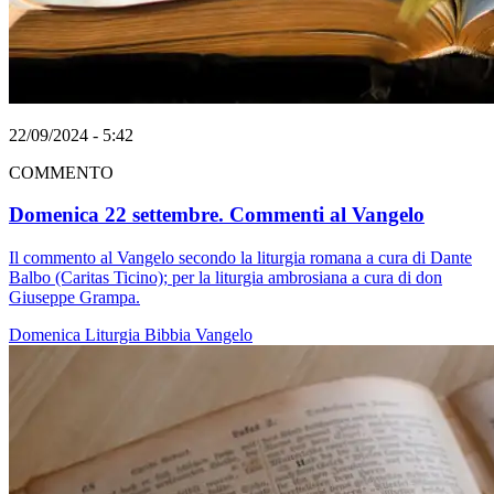
22/09/2024 - 5:42
COMMENTO
Domenica 22 settembre. Commenti al Vangelo
Il commento al Vangelo secondo la liturgia romana a cura di Dante
Balbo (Caritas Ticino); per la liturgia ambrosiana a cura di don
Giuseppe Grampa.
Domenica
Liturgia
Bibbia
Vangelo