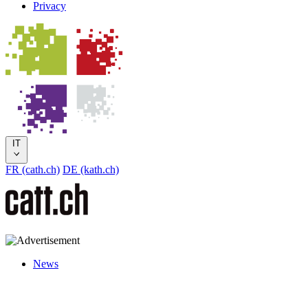
Privacy
IT
FR (cath.ch)
DE (kath.ch)
News