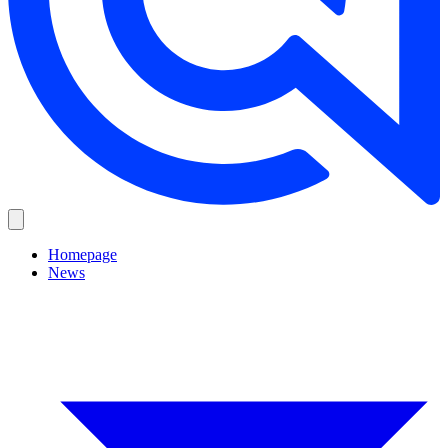
Homepage
News