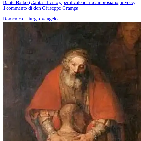
Dante Balbo (Caritas Ticino); per il calendario ambrosiano, invece,
il commento di don Giuseppe Grampa.
Domenica
Liturgia
Vangelo