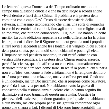
Le letture di questa Domenica del Tempo ordinario mettono in
campo una questione cruciale e che ha dato luogo a scontri anche
vivaci dentro e fuori dalla Chiesa. Il problema è la pretesa della
comunità con a capo Gesù Cristo di essere depositaria della
salvezza, al massimo riconoscendo che vi sia una sorta di gerarchia
in cerchi eccentrici dai cattolici, fino agli uomini non religiosi ma di
animo retto, che pur non conoscendo il Figlio di Dio hanno un certo
merito. La contraddizione apparente sta nella differenza fra la prima
lettura, in cui si dice che il Signore radunerà genti da tutti i popoli e
si farà leviti e sacerdoti anche fra i lontani e il Vangelo in cui si parla
della porta stretta, per cui molti sono i chiamati e pochi gli eletti.
L'impasse sta nel pensiero moderno, in cui verità coincide con
verificabilità scientifica. La pretesa della Chiesa sembra assurda,
perché la scienza, quando afferma un concetto, automaticamente
definisce tutte le altre idee come false. In realtà la porta di cui si parla
non è un'idea, così come la fede cristiana non è la religione del libro,
ma è una persona, una relazione, una vita offerta per noi. Gesù non
è un ideologo, ma un Dio incarnato, che si propone come Salvatore,
perché dà la sua vita per noi. Noi abbiamo avuto la grazia di
conoscerlo nella testimonianza di coloro che lo hanno seguito fin
dall'inizio e si sono tramandati questa meraviglia. Questa è la
pienezza della salvezza, un dono gratuito, per il quale non abbiamo
alcun merito, ma che proprio per la sua gratuità comprende ogni
uomo che si apra a Lui. I disegni di Dio sono imperscrutabili, ma