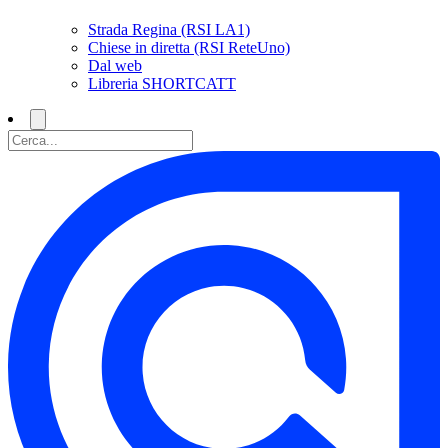
Strada Regina (RSI LA1)
Chiese in diretta (RSI ReteUno)
Dal web
Libreria SHORTCATT