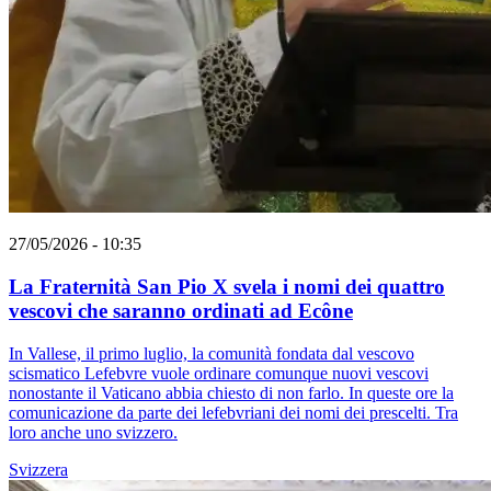
27/05/2026 - 10:35
La Fraternità San Pio X svela i nomi dei quattro
vescovi che saranno ordinati ad Ecône
In Vallese, il primo luglio, la comunità fondata dal vescovo
scismatico Lefebvre vuole ordinare comunque nuovi vescovi
nonostante il Vaticano abbia chiesto di non farlo. In queste ore la
comunicazione da parte dei lefebvriani dei nomi dei prescelti. Tra
loro anche uno svizzero.
Svizzera