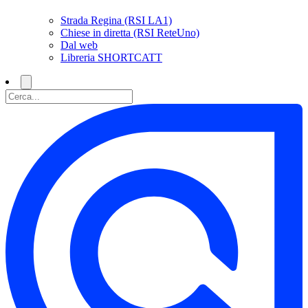
Strada Regina (RSI LA1)
Chiese in diretta (RSI ReteUno)
Dal web
Libreria SHORTCATT