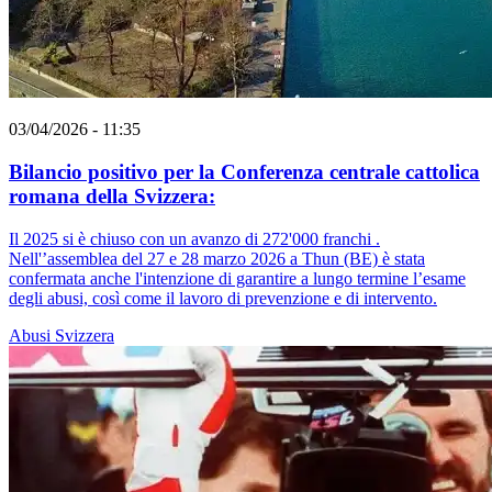
03/04/2026 - 11:35
Bilancio positivo per la Conferenza centrale cattolica
romana della Svizzera:
Il 2025 si è chiuso con un avanzo di 272'000 franchi .
Nell'’assemblea del 27 e 28 marzo 2026 a Thun (BE) è stata
confermata anche l'intenzione di garantire a lungo termine l’esame
degli abusi, così come il lavoro di prevenzione e di intervento.
Abusi
Svizzera