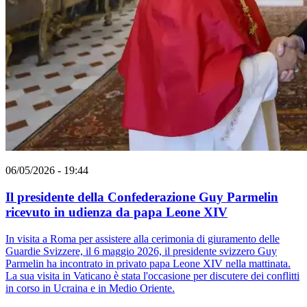
06/05/2026 - 19:44
Il presidente della Confederazione Guy Parmelin
ricevuto in udienza da papa Leone XIV
In visita a Roma per assistere alla cerimonia di giuramento delle
Guardie Svizzere, il 6 maggio 2026, il presidente svizzero Guy
Parmelin ha incontrato in privato papa Leone XIV nella mattinata.
La sua visita in Vaticano è stata l'occasione per discutere dei conflitti
in corso in Ucraina e in Medio Oriente.