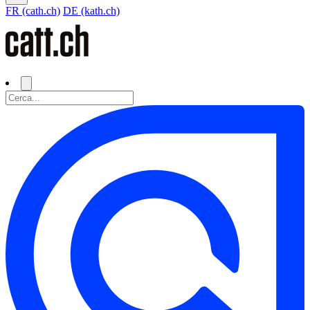
FR (cath.ch)
DE (kath.ch)