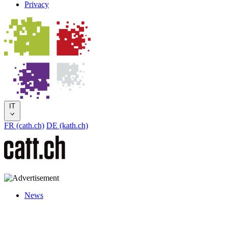
Privacy
IT
FR (cath.ch)
DE (kath.ch)
News