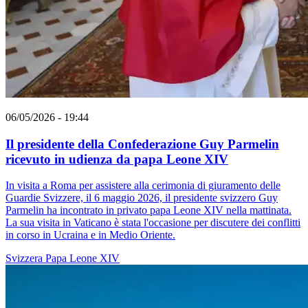
06/05/2026 - 19:44
Il presidente della Confederazione Guy Parmelin
ricevuto in udienza da papa Leone XIV
In visita a Roma per assistere alla cerimonia di giuramento delle
Guardie Svizzere, il 6 maggio 2026, il presidente svizzero Guy
Parmelin ha incontrato in privato papa Leone XIV nella mattinata.
La sua visita in Vaticano è stata l'occasione per discutere dei conflitti
in corso in Ucraina e in Medio Oriente.
Svizzera
Papa Leone XIV