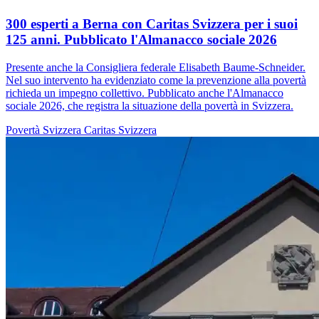
300 esperti a Berna con Caritas Svizzera per i suoi
125 anni. Pubblicato l'Almanacco sociale 2026
Presente anche la Consigliera federale Elisabeth Baume-Schneider.
Nel suo intervento ha evidenziato come la prevenzione alla povertà
richieda un impegno collettivo. Pubblicato anche l'Almanacco
sociale 2026, che registra la situazione della povertà in Svizzera.
Povertà
Svizzera
Caritas Svizzera