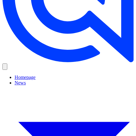
Homepage
News