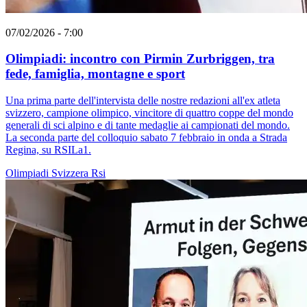
07/02/2026 - 7:00
Olimpiadi: incontro con Pirmin Zurbriggen, tra
fede, famiglia, montagne e sport
Una prima parte dell'intervista delle nostre redazioni all'ex atleta
svizzero, campione olimpico, vincitore di quattro coppe del mondo
generali di sci alpino e di tante medaglie ai campionati del mondo.
La seconda parte del colloquio sabato 7 febbraio in onda a Strada
Regina, su RSILa1.
Olimpiadi
Svizzera
Rsi