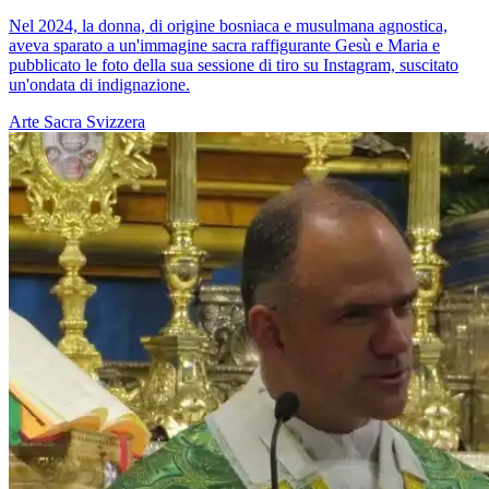
Nel 2024, la donna, di origine bosniaca e musulmana agnostica,
aveva sparato a un'immagine sacra raffigurante Gesù e Maria e
pubblicato le foto della sua sessione di tiro su Instagram, suscitato
un'ondata di indignazione.
Arte Sacra
Svizzera