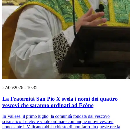
27/05/2026 - 10:35
La Fraternità San Pio X svela i nomi dei quattro
vescovi che saranno ordinati ad Ecône
In Vallese, il primo luglio, la comunità fondata dal vescovo
scismatico Lefebvre vuole ordinare comunque nuovi vescovi
nonostante il Vaticano abbia chiesto di non farlo. In queste ore la