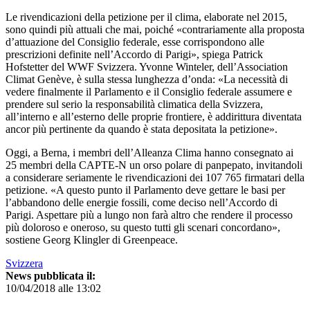
Le rivendicazioni della petizione per il clima, elaborate nel 2015,
sono quindi più attuali che mai, poiché «contrariamente alla proposta
d’attuazione del Consiglio federale, esse cor­rispondono alle
prescrizioni definite nell’Accordo di Parigi», spiega Patrick
Hofstetter del WWF Svizzera. Yvonne Winteler, dell’Association
Climat Genève, è sulla stessa lunghezza d’onda: «La necessità di
vedere finalmente il Parlamento e il Consiglio federale assumere e
prendere sul serio la responsabilità climatica della Svizzera,
all’interno e all’esterno delle proprie frontiere, è addirittura diventata
ancor più pertinente da quando è stata depositata la petizione».
Oggi, a Berna, i membri dell’Alleanza Clima hanno consegnato ai
25 membri della CAPTE-N un orso polare di panpepato, invitandoli
a considerare seriamente le rivendicazioni dei 107 765 firmatari della
petizione. «A questo punto il Parlamento deve gettare le basi per
l’abbandono delle energie fossili, come deciso nell’Accordo di
Parigi. Aspettare più a lungo non farà altro che rendere il processo
più doloroso e oneroso, su questo tutti gli scenari concordano»,
sostiene Georg Klingler di Greenpeace.
Svizzera
News pubblicata il:
10/04/2018 alle 13:02