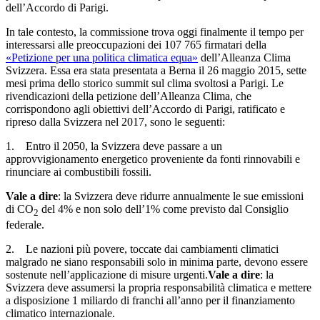
dell’Accordo di Parigi.
In tale contesto, la commissione trova oggi finalmente il tempo per
interessarsi alle preoccu­pazioni dei 107 765 firmatari della
«Petizione per una politica climatica equa»
dell’Alleanza Clima
Svizzera. Essa era stata presentata a Berna il 26 maggio 2015, sette
mesi prima dello storico summit sul clima svoltosi a Parigi. Le
rivendicazioni della petizione dell’Alleanza Clima, che
corrispondono agli obiettivi dell’Accordo di Parigi, ratificato e
ripreso dalla Sviz­zera nel 2017, sono le seguenti:
1. Entro il 2050, la Svizzera deve passare a un
approvvigionamento energetico proveniente da fonti rinnovabili e
rinunciare ai combustibili fossili.
Vale a dire
: la Svizzera deve ridurre annualmente le sue emissioni
di CO
del 4% e non solo dell’1% come previsto dal Consiglio
2
federale.
2. Le nazioni più povere, toccate dai cambiamenti climatici
malgrado ne siano responsabili solo in minima parte, devono essere
sostenute nell’applicazione di misure urgenti.
Vale a dire
: la
Svizzera deve assumersi la propria responsabilità climatica e mettere
a disposizione 1 miliardo di franchi all’anno per il finanziamento
climatico internazionale.