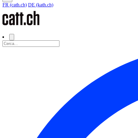
FR (cath.ch)
DE (kath.ch)