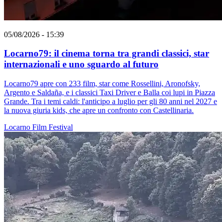
05/08/2026 - 15:39
Locarno79: il cinema torna tra grandi classici, star
internazionali e uno sguardo al futuro
Locarno79 apre con 233 film, star come Rossellini, Aronofsky,
Argento e Saldaña, e i classici Taxi Driver e Balla coi lupi in Piazza
Grande. Tra i temi caldi: l'anticipo a luglio per gli 80 anni nel 2027 e
la nuova giuria kids, che apre un confronto con Castellinaria.
Locarno
Film
Festival