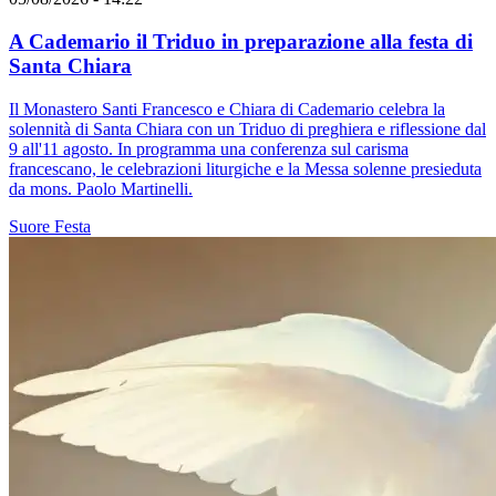
A Cademario il Triduo in preparazione alla festa di
Santa Chiara
Il Monastero Santi Francesco e Chiara di Cademario celebra la
solennità di Santa Chiara con un Triduo di preghiera e riflessione dal
9 all'11 agosto. In programma una conferenza sul carisma
francescano, le celebrazioni liturgiche e la Messa solenne presieduta
da mons. Paolo Martinelli.
Suore
Festa