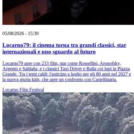
05/08/2026 - 15:39
Locarno79: il cinema torna tra grandi classici, star
internazionali e uno sguardo al futuro
Locarno79 apre con 233 film, star come Rossellini, Aronofsky,
Argento e Saldaña, e i classici Taxi Driver e Balla coi lupi in Piazza
Grande. Tra i temi caldi: l'anticipo a luglio per gli 80 anni nel 2027 e
la nuova giuria kids, che apre un confronto con Castellinaria.
Locarno
Film
Festival