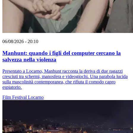
06/08/2026 - 20:10
Manhunt: quando i figli del computer cercano la
salvezza nella violenza
Presentato a Locarno, Manhunt racconta la deriva di due ragazzi
cresciuti tra schermi, manosfera e videogiochi. Una parabola lucida
sulla mascolinità contemporanea, che rifiuta il comodo capro
espiatorio.
Film
Festival
Locarno