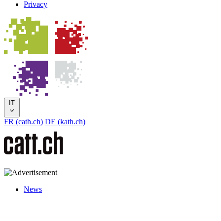
Privacy
IT
FR (cath.ch)
DE (kath.ch)
News