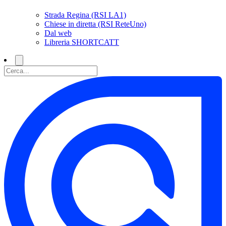
Strada Regina (RSI LA1)
Chiese in diretta (RSI ReteUno)
Dal web
Libreria SHORTCATT