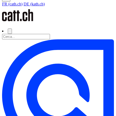
FR (cath.ch)
DE (kath.ch)