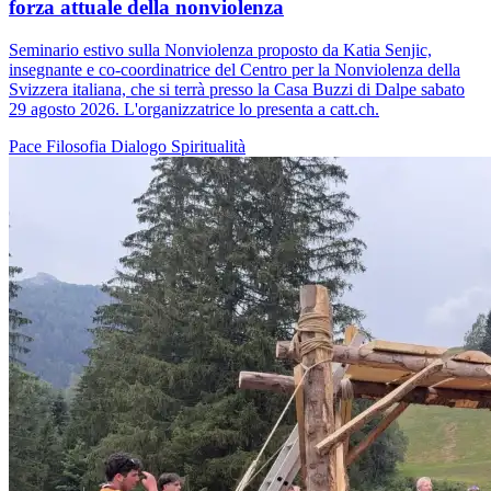
forza attuale della nonviolenza
Seminario estivo sulla Nonviolenza proposto da Katia Senjic,
insegnante e co-coordinatrice del Centro per la Nonviolenza della
Svizzera italiana, che si terrà presso la Casa Buzzi di Dalpe sabato
29 agosto 2026. L'organizzatrice lo presenta a catt.ch.
Pace
Filosofia
Dialogo
Spiritualità