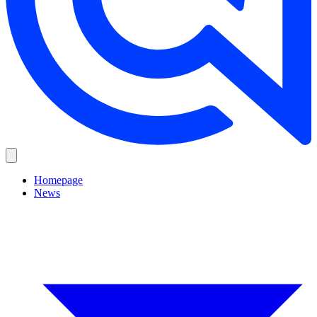
Homepage
News