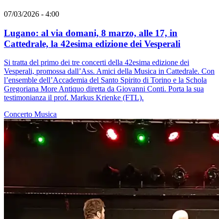
07/03/2026 - 4:00
Lugano: al via domani, 8 marzo, alle 17, in
Cattedrale, la 42esima edizione dei Vesperali
Si tratta del primo dei tre concerti della 42esima edizione dei
Vesperali, promossa dall’Ass. Amici della Musica in Cattedrale. Con
l’ensemble dell’Accademia del Santo Spirito di Torino e la Schola
Gregoriana More Antiquo diretta da Giovanni Conti. Porta la sua
testimonianza il prof. Markus Krienke (FTL).
Concerto
Musica