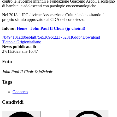
contro le leucemie infantili e Fondazione Giacomo Ascoli a sostegno
di bambini e adolescenti con patologie oncoematologiche.
Nel 2018 il JPC diviene Associazione Culturale depositando il
proprio statuto approvato dal CDA del coro stesso.
Info su:
Home - John Paul II Choir (jp-choir.it)
7b494101ad86ebfa875e5369cc22375231f6ddb4Download
Ticino e Grigionitaliano
News pubblicata il:
27/11/2023 alle 16:47
Foto
John Paul II Choir © jp2choir
Tags
Concerto
Condividi