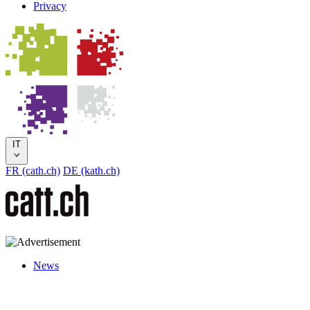
Privacy
IT
FR (cath.ch)
DE (kath.ch)
News