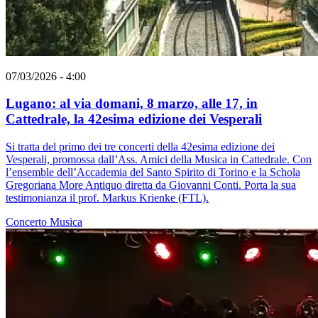
07/03/2026 - 4:00
Lugano: al via domani, 8 marzo, alle 17, in
Cattedrale, la 42esima edizione dei Vesperali
Si tratta del primo dei tre concerti della 42esima edizione dei
Vesperali, promossa dall’Ass. Amici della Musica in Cattedrale. Con
l’ensemble dell’Accademia del Santo Spirito di Torino e la Schola
Gregoriana More Antiquo diretta da Giovanni Conti. Porta la sua
testimonianza il prof. Markus Krienke (FTL).
Concerto
Musica