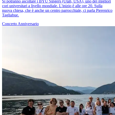
Si potranno ascoltare i BYU Singers (Utah, USA), uno dei migliori
cori universitari a livello mondiale. L'inizio è alle ore 20. Sulla
nuova chiesa, che è anche un centro parrocchiale, ci parla Pierenrico
Tagliabue.
Concerto
Anniversario