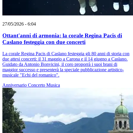
27/05/2026 - 6:04
Ottant'anni di armonia: la corale Regina Pacis di
Caslano festeggia con due concerti
La corale Regina Pacis di Caslano festeggia gli 80 anni di storia con
due attesi concerti: il 31 maggio a Carona e il 14 giugno a Caslano.
Guidato da Antonio Bonvicini, il coro proporrà i suoi brani di
maggior successo e presenterà la speciale pubblicazione artistico-
musicale "Echi del romanico".
Anniversario
Concerto
Musica