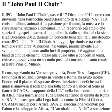
Il "John Paul II Choir"
Il JPC – “John Paul II Choir”, nasce il 17 Dicembre 2012 come coro
giovanile nella Parrocchia Sant’Alessandro di Albizzate (VA). I 18
coristi di allora, animati dalla passione per il canto, la musica e lo
stare insieme, iniziano a cimentarsi in un repertorio più ampio che
spazia dal gospel al sacro, dal pop al rock, dallo spiritual al classico.
Il 23 Dicembre 2012, durante un concerto benefico, fa il suo debutto
come JPC – John Paul II Choir. Ad oggi il Jpc riunisce tra coristi,
tecnici e staff circa 70 persone, nel tempo, parallelamente allo
sviluppo di un impianto audio luci di proprietà, si è aggiunta una
band di cinque elementi, grazie alla quale oltre a concerti in teatri,
chiese e piazze, vanta un secondo posto al concorso di canto corale
al teatro Pime di Milano.
Il coro, spaziando tra Varese e provincia, Ponte Tresa, Lugano (CH),
Provincia di Milano, Rovigo in Veneto e Roma, ha avuto inoltre
l’onore ed il piacere di sposare diverse iniziative benefiche tra la
quali si annovera il sostegno alla lotta contro il Cancro al Seno al
fianco di CAOS, a supporto della LILT nella lotta contro i tumori, e
di AIRC nella trasmissione Tutta Salute cantando in diretta da Roma
su RAI 3, il sostegno alla Lega Italiana contro la Fibrosi Cistica,
CUAMM medici per l’Africa, AVAID associazione volontari per
l’aiuto e lo sviluppo in Africa, “L’arcobaleno di Nichi” associazione