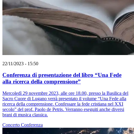
22/11/2023 - 15:50
Conferenza di presentazione del libro “Una Fede
alla ricerca della comprensione”
Mercoledì 29 novembre 2023, alle ore 18.00, presso la Basilica del
Sacro Cuore di Lugano verrà presentato il volume “Una Fede alla
ricerca della comprensione. Confessare la fede cristiana nel XXI
secolo” del prof. Paolo de Petris. Verranno eseguiti anche diversi
brani di musica classica.
Concerto
Conferenza