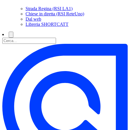
Strada Regina (RSI LA1)
Chiese in diretta (RSI ReteUno)
Dal web
Libreria SHORTCATT