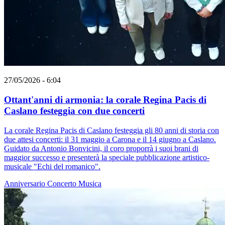
27/05/2026 - 6:04
Ottant'anni di armonia: la corale Regina Pacis di
Caslano festeggia con due concerti
La corale Regina Pacis di Caslano festeggia gli 80 anni di storia con
due attesi concerti: il 31 maggio a Carona e il 14 giugno a Caslano.
Guidato da Antonio Bonvicini, il coro proporrà i suoi brani di
maggior successo e presenterà la speciale pubblicazione artistico-
musicale "Echi del romanico".
Anniversario
Concerto
Musica