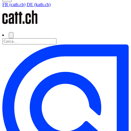
FR (cath.ch)
DE (kath.ch)