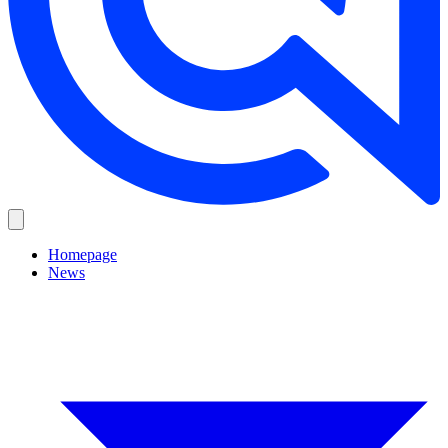
Homepage
News