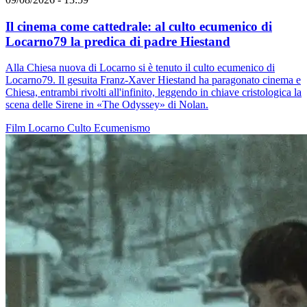
Il cinema come cattedrale: al culto ecumenico di
Locarno79 la predica di padre Hiestand
Alla Chiesa nuova di Locarno si è tenuto il culto ecumenico di
Locarno79. Il gesuita Franz-Xaver Hiestand ha paragonato cinema e
Chiesa, entrambi rivolti all'infinito, leggendo in chiave cristologica la
scena delle Sirene in «The Odyssey» di Nolan.
Film
Locarno
Culto
Ecumenismo