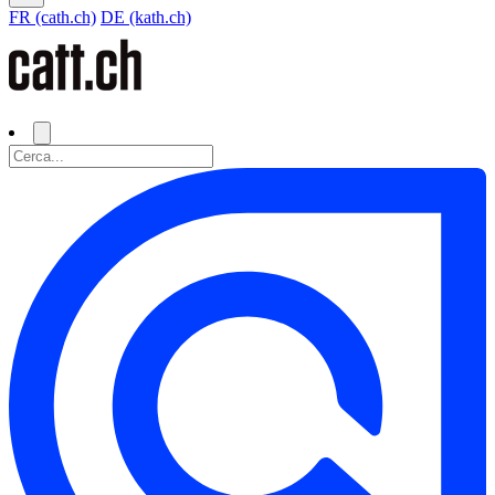
FR (cath.ch)
DE (kath.ch)