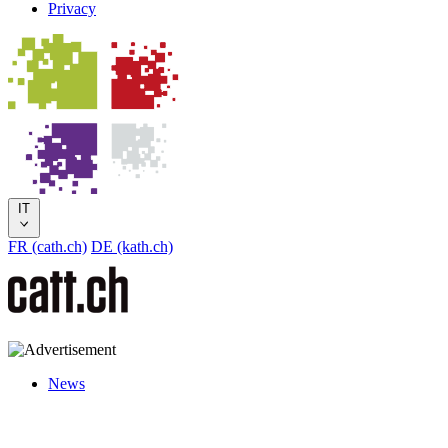
Privacy
IT
FR (cath.ch)
DE (kath.ch)
News