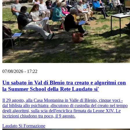
07/08/2026 - 17:22
Un sabato in Val di Blenio tra creato e algoritmi con
la Summer School della Rete Laudato si'
Il 29 agosto, alla Casa Montanina in Valle di Blenio, cinque voci -
dal biblista allo psichiatra -discutono di custodia del creato nel tempo
degli algoritmi, sulla scia dell'enciclica firmata da Leone XIV. Le
iscrizioni chiudono tra poco, il 9 agosto.
Laudato Si
Formazione