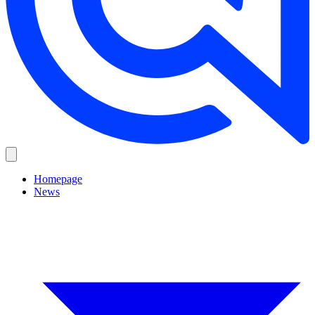
Homepage
News