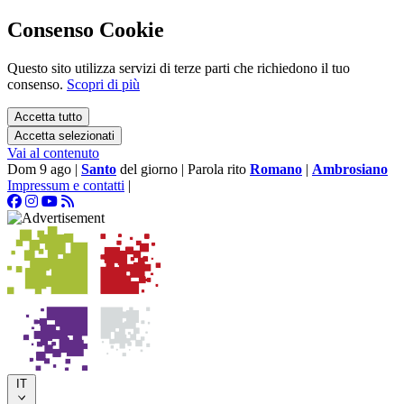
Consenso Cookie
Questo sito utilizza servizi di terze parti che richiedono il tuo
consenso.
Scopri di più
Accetta tutto
Accetta selezionati
Vai al contenuto
Dom 9 ago
|
Santo
del giorno
|
Parola rito
Romano
|
Ambrosiano
Impressum e contatti
|
IT