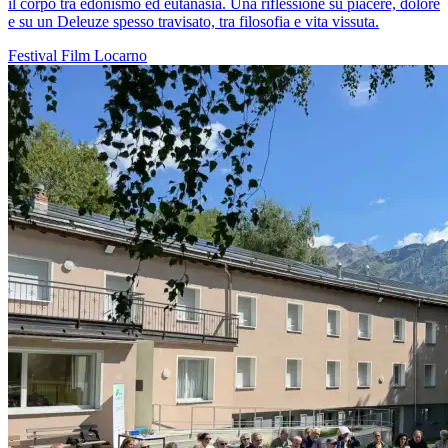
il corpo tra edonismo ed eutanasia. Una riflessione su piacere, dolore
e su un Deleuze spesso travisato, tra filosofia e vita vissuta.
Festival
Film
Locarno