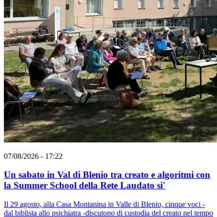
07/08/2026 - 17:22
Un sabato in Val di Blenio tra creato e algoritmi con
la Summer School della Rete Laudato si'
Il 29 agosto, alla Casa Montanina in Valle di Blenio, cinque voci -
dal biblista allo psichiatra -discutono di custodia del creato nel tempo