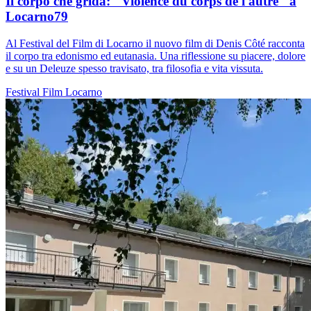
Il corpo che grida: "Violence du corps de l'autre" a
Locarno79
Al Festival del Film di Locarno il nuovo film di Denis Côté racconta
il corpo tra edonismo ed eutanasia. Una riflessione su piacere, dolore
e su un Deleuze spesso travisato, tra filosofia e vita vissuta.
Festival
Film
Locarno