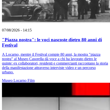
07/08/2026 - 14:15
"Piazza nostra": le voci nascoste dietro 80 anni di
Festival
A Locarno, mentre il Festival compie 80 anni, la mostra "piazza
nostra" al Museo Casorella dà voce a chi ha lavorato dietro le
quinte: ex collaboratori, residenti e commercianti raccontano la storia
della manifestazione attraverso interviste video e un percorso
urbano.
Museo
Locarno
Film