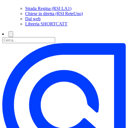
Strada Regina (RSI LA1)
Chiese in diretta (RSI ReteUno)
Dal web
Libreria SHORTCATT