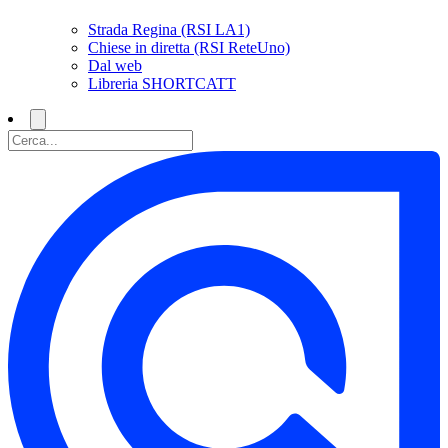
Strada Regina (RSI LA1)
Chiese in diretta (RSI ReteUno)
Dal web
Libreria SHORTCATT