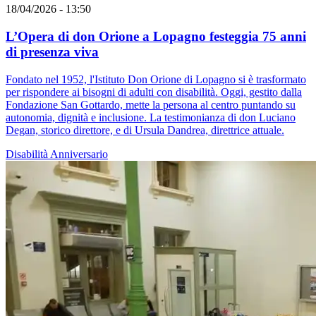
18/04/2026 - 13:50
L’Opera di don Orione a Lopagno festeggia 75 anni
di presenza viva
Fondato nel 1952, l'Istituto Don Orione di Lopagno si è trasformato
per rispondere ai bisogni di adulti con disabilità. Oggi, gestito dalla
Fondazione San Gottardo, mette la persona al centro puntando su
autonomia, dignità e inclusione. La testimonianza di don Luciano
Degan, storico direttore, e di Ursula Dandrea, direttrice attuale.
Disabilità
Anniversario