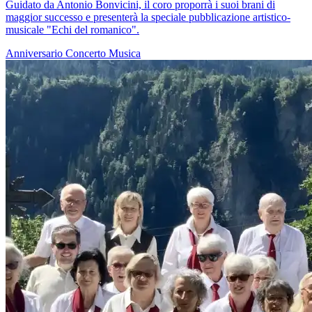
Guidato da Antonio Bonvicini, il coro proporrà i suoi brani di
maggior successo e presenterà la speciale pubblicazione artistico-
musicale "Echi del romanico".
Anniversario
Concerto
Musica