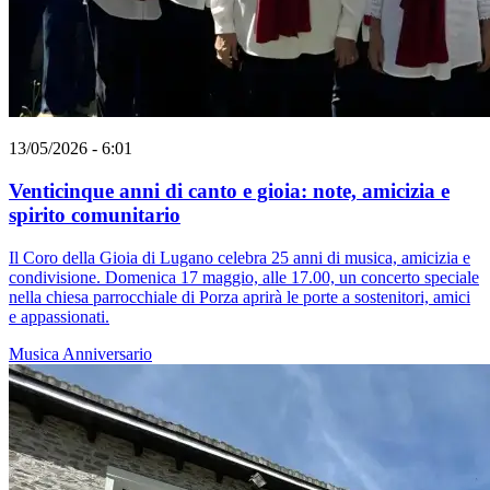
13/05/2026 - 6:01
Venticinque anni di canto e gioia: note, amicizia e
spirito comunitario
Il Coro della Gioia di Lugano celebra 25 anni di musica, amicizia e
condivisione. Domenica 17 maggio, alle 17.00, un concerto speciale
nella chiesa parrocchiale di Porza aprirà le porte a sostenitori, amici
e appassionati.
Musica
Anniversario