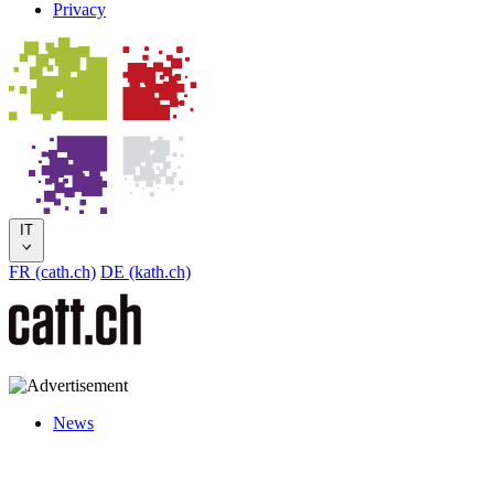
Privacy
IT
FR (cath.ch)
DE (kath.ch)
News