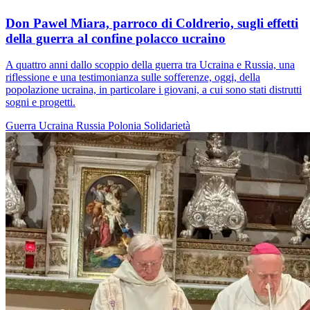
Don Pawel Miara, parroco di Coldrerio, sugli effetti
della guerra al confine polacco ucraino
A quattro anni dallo scoppio della guerra tra Ucraina e Russia, una
riflessione e una testimonianza sulle sofferenze, oggi, della
popolazione ucraina, in particolare i giovani, a cui sono stati distrutti
sogni e progetti.
Guerra
Ucraina
Russia
Polonia
Solidarietà