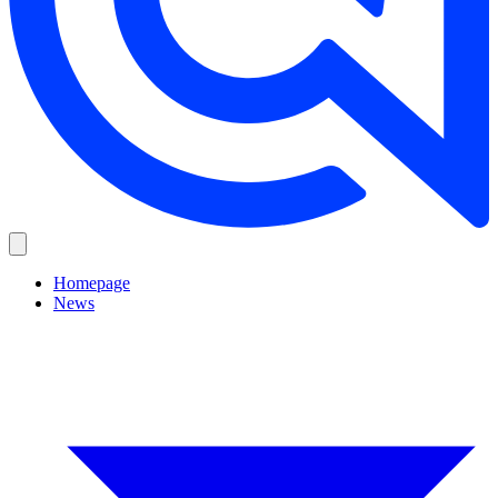
Homepage
News