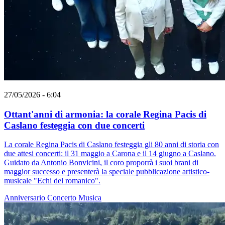
27/05/2026 - 6:04
Ottant'anni di armonia: la corale Regina Pacis di
Caslano festeggia con due concerti
La corale Regina Pacis di Caslano festeggia gli 80 anni di storia con
due attesi concerti: il 31 maggio a Carona e il 14 giugno a Caslano.
Guidato da Antonio Bonvicini, il coro proporrà i suoi brani di
maggior successo e presenterà la speciale pubblicazione artistico-
musicale "Echi del romanico".
Anniversario
Concerto
Musica