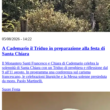
05/08/2026 - 14:22
A Cademario il Triduo in preparazione alla festa di
Santa Chiara
Il Monastero Santi Francesco e Chiara di Cademario celebra la
solennità di Santa Chiara con un Triduo di preghiera e riflessione dal
9 all'11 agosto. In programma una conferenza sul carisma
francescano, le celebrazioni liturgiche e la Messa solenne presieduta
da mons. Paolo Martinelli.
Suore
Festa