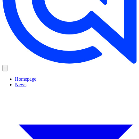
Homepage
News