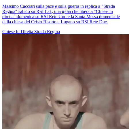
Massimo Cacciari sulla pace e sulla guerra in replica a "Strada
Regina" sabato su RSI La1, una gioia che libera a "Chiese in
diretta" domenica su RSI Rete Uno e la Santa Messa domenicale
dalla chiesa del Cristo Risorto a Lugano su RSI Rete Due.
Chiese In Diretta
Strada Regina