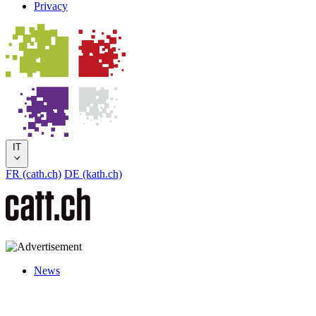
Privacy
IT
FR (cath.ch)
DE (kath.ch)
News