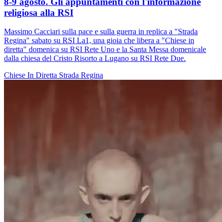
8-9 agosto. Gli appuntamenti con l'informazione
religiosa alla RSI
Massimo Cacciari sulla pace e sulla guerra in replica a "Strada
Regina" sabato su RSI La1, una gioia che libera a "Chiese in
diretta" domenica su RSI Rete Uno e la Santa Messa domenicale
dalla chiesa del Cristo Risorto a Lugano su RSI Rete Due.
Chiese In Diretta
Strada Regina