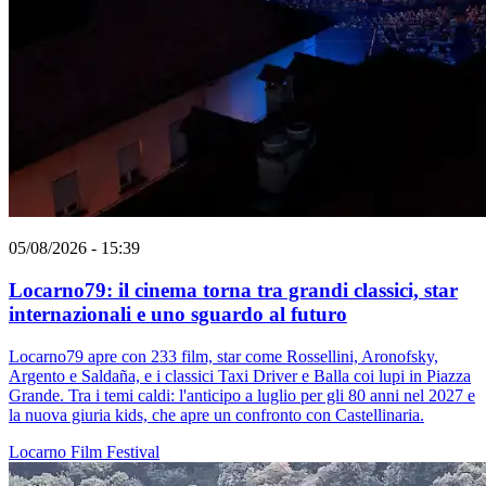
05/08/2026 - 15:39
Locarno79: il cinema torna tra grandi classici, star
internazionali e uno sguardo al futuro
Locarno79 apre con 233 film, star come Rossellini, Aronofsky,
Argento e Saldaña, e i classici Taxi Driver e Balla coi lupi in Piazza
Grande. Tra i temi caldi: l'anticipo a luglio per gli 80 anni nel 2027 e
la nuova giuria kids, che apre un confronto con Castellinaria.
Locarno
Film
Festival