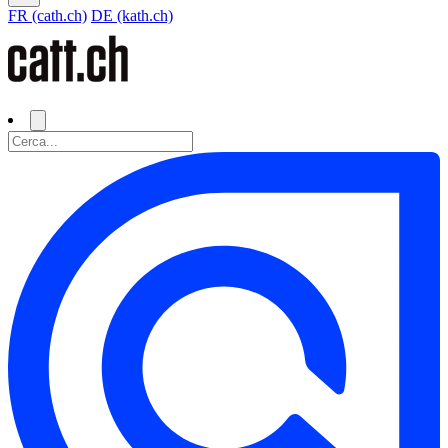
FR (cath.ch)
DE (kath.ch)