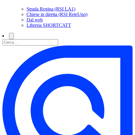
Strada Regina (RSI LA1)
Chiese in diretta (RSI ReteUno)
Dal web
Libreria SHORTCATT