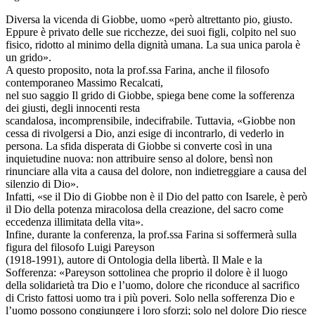
Diversa la vicenda di Giobbe, uomo «però altrettanto pio, giusto.
Eppure è privato delle sue ricchezze, dei suoi figli, colpito nel suo
fisico, ridotto al minimo della dignità umana. La sua unica parola è
un grido».
A questo proposito, nota la prof.ssa Farina, anche il filosofo
contemporaneo Massimo Recalcati,
nel suo saggio Il grido di Giobbe, spiega bene come la sofferenza
dei giusti, degli innocenti resta
scandalosa, incomprensibile, indecifrabile. Tuttavia, «Giobbe non
cessa di rivolgersi a Dio, anzi esige di incontrarlo, di vederlo in
persona. La sfida disperata di Giobbe si converte così in una
inquietudine nuova: non attribuire senso al dolore, bensì non
rinunciare alla vita a causa del dolore, non indietreggiare a causa del
silenzio di Dio».
Infatti, «se il Dio di Giobbe non è il Dio del patto con Isarele, è però
il Dio della potenza miracolosa della creazione, del sacro come
eccedenza illimitata della vita».
Infine, durante la conferenza, la prof.ssa Farina si soffermerà sulla
figura del filosofo Luigi Pareyson
(1918-1991), autore di Ontologia della libertà. Il Male e la
Sofferenza: «Pareyson sottolinea che proprio il dolore è il luogo
della solidarietà tra Dio e l’uomo, dolore che riconduce al sacrifico
di Cristo fattosi uomo tra i più poveri. Solo nella sofferenza Dio e
l’uomo possono congiungere i loro sforzi; solo nel dolore Dio riesce