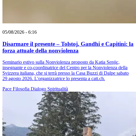
05/08/2026 - 6:16
Disarmare il presente – Tolstoj, Gandhi e Capitini: la
forza attuale della nonviolenza
Seminario estivo sulla Nonviolenza proposto da Katia Senjic,
insegnante e co-coordinatrice del Centro per la Nonviolenza della
Svizzera italiana, che si terrà presso la Casa Buzzi di Dalpe sabato
29 agosto 2026. L'organizzatrice lo presenta a catt.ch.
Pace
Filosofia
Dialogo
Spiritualità