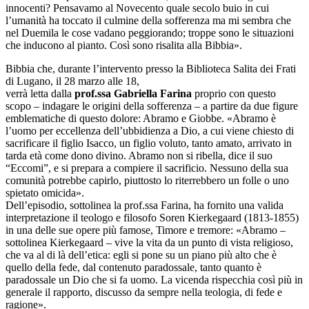
innocenti? Pensavamo al Novecento quale secolo buio in cui
l’umanità ha toccato il culmine della sofferenza ma mi sembra che
nel Duemila le cose vadano peggiorando; troppe sono le situazioni
che inducono al pianto. Così sono risalita alla Bibbia».
Bibbia che, durante l’intervento presso la Biblioteca Salita dei Frati
di Lugano, il 28 marzo alle 18,
verrà letta dalla
prof.ssa Gabriella Farina
proprio con questo
scopo – indagare le origini della sofferenza – a partire da due figure
emblematiche di questo dolore: Abramo e Giobbe. «Abramo è
l’uomo per eccellenza dell’ubbidienza a Dio, a cui viene chiesto di
sacrificare il figlio Isacco, un figlio voluto, tanto amato, arrivato in
tarda età come dono divino. Abramo non si ribella, dice il suo
“Eccomi”, e si prepara a compiere il sacrificio. Nessuno della sua
comunità potrebbe capirlo, piuttosto lo riterrebbero un folle o uno
spietato omicida».
Dell’episodio, sottolinea la prof.ssa Farina, ha fornito una valida
interpretazione il teologo e filosofo Soren Kierkegaard (1813-1855)
in una delle sue opere più famose, Timore e tremore: «Abramo –
sottolinea Kierkegaard – vive la vita da un punto di vista religioso,
che va al di là dell’etica: egli si pone su un piano più alto che è
quello della fede, dal contenuto paradossale, tanto quanto è
paradossale un Dio che si fa uomo. La vicenda rispecchia così più in
generale il rapporto, discusso da sempre nella teologia, di fede e
ragione».