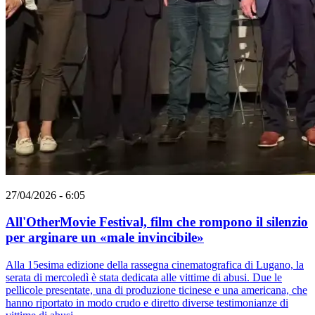
27/04/2026 - 6:05
All'OtherMovie Festival, film che rompono il silenzio
per arginare un «male invincibile»
Alla 15esima edizione della rassegna cinematografica di Lugano, la
serata di mercoledì è stata dedicata alle vittime di abusi. Due le
pellicole presentate, una di produzione ticinese e una americana, che
hanno riportato in modo crudo e diretto diverse testimonianze di