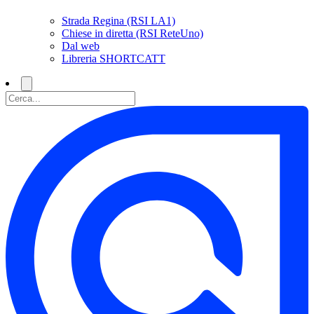
Strada Regina (RSI LA1)
Chiese in diretta (RSI ReteUno)
Dal web
Libreria SHORTCATT