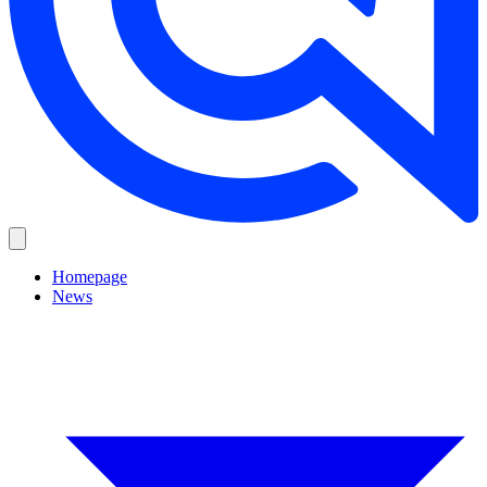
Homepage
News