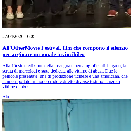
27/04/2026 - 6:05
All'OtherMovie Festival, film che rompono il silenzio
per arginare un «male invincibile»
Alla 15esima edizione della rassegna cinematografica di Lugano, la
serata di mercoledì è stata dedicata alle vittime di abusi. Due le
pellicole presentate, una di produzione ticinese e una americana, che
hanno riportato in modo crudo e diretto diverse testimonianze di
vittime di abusi.
Abusi