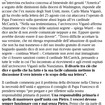
un’intervista esclusiva concessa al bimestrale dei gesuiti “America”
a seguito delle dimissioni dalla diocesi di Washington, risponde alle
accuse che l’ex nunzio degli Stati Uniti, mons. Carlo Maria Viganò,
gli ha rivolto nella lettera del 25 agosto con cui attaccava l’operato di
Papa Francesco sulla questione abusi legata all’ex cardinale
McCarrick. “Nella sua testimonianza, l’arcivescovo Viganò afferma
chiaramente che c’erano delle sanzioni segrete – spiega Wuerl – ma
dice anche di non averle comunicate neppure a me. Eppure questo
avrebbe dovuto essere il suo dovere”. “Trovo difficile accettare la
sua versione, che mi ritenga responsabile dell’attuazione di qualcosa
che non ha mai trasmesso o del suo insulto gratuito di essere un
bugiardo quando dico di non aver mai ricevuto queste sanzioni
segrete – continua Wuerl -. Certamente non avrei mai immaginato
che ci fossero sanzioni contro il cardinale McCarrick, pensando a
tutte le volte in cui l’ho incontrato ai ricevimenti e agli eventi ospitati
dall’arcivescovo Viganò nella Nunziatura.
Il divario tra ciò che
dice e quello che ha fatto e la sua facile calunnia mettono in
discussione il vero intento e lo scopo della sua lettera”.
Il cardinale commenta poi il problema della divisione nella Chiesa e
la necessità dell’unità e apprezza il consiglio di Papa Francesco di
prendersi tempo “per pregare e per riflettere sulla nostra
responsabilità primaria di pastori.
Una responsabilità primaria è
quella di mantenere quell’unità con Pietro. I vescovi devono
sempre funzionare con e mai senza Pietro.
Penso che sia parte di