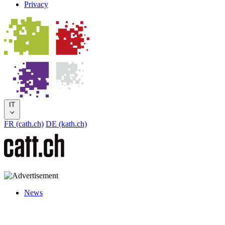
Privacy
IT
FR (cath.ch)
DE (kath.ch)
News