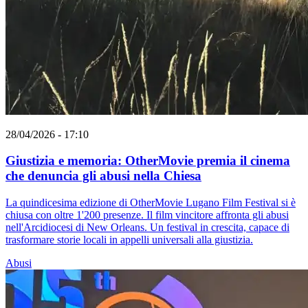
28/04/2026 - 17:10
Giustizia e memoria: OtherMovie premia il cinema
che denuncia gli abusi nella Chiesa
La quindicesima edizione di OtherMovie Lugano Film Festival si è
chiusa con oltre 1'200 presenze. Il film vincitore affronta gli abusi
nell'Arcidiocesi di New Orleans. Un festival in crescita, capace di
trasformare storie locali in appelli universali alla giustizia.
Abusi