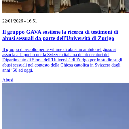
22/01/2026 - 16:51
Il gruppo GAVA sostiene la ricerca di testimoni di
abusi sessuali da parte dell'Università di Zurigo
Il gruppo di ascolto per le vittime di abusi in ambito religioso si
associa all'appello per la Svizzera italiana dei ricercatori del
Dipartimento di Storia dell’Università di Zurigo per lo studio sugli
abusi sessuali nel contesto della Chiesa cattolica in Svizzera dagli
anni ’50 ad oggi.
Abusi