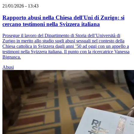
21/01/2026 - 13:43
Rapporto abusi nella Chiesa dell'Uni di Zurigo: si
cercano testimoni nella Svizzera italiana
Prosegue il lavoro del Dipartimento di Storia dell’Università di
Zurigo in merito allo studio sugli abusi sessuali nel contesto della
Chiesa cattolica in Svizzera dagli anni ’50 ad oggi con un appello a
testimoni nella Svizzera italiana. Il punto con la ricercatrice Vanessa
Bignasca.
Abusi