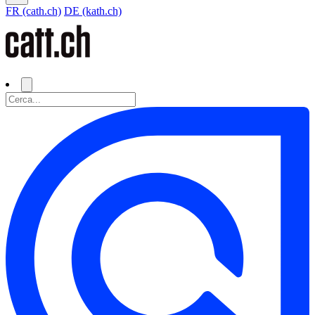
FR (cath.ch)
DE (kath.ch)