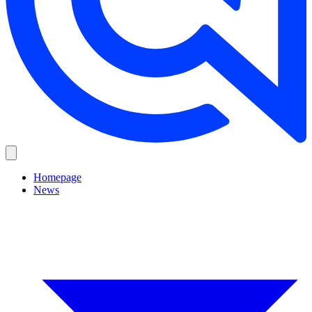
Homepage
News