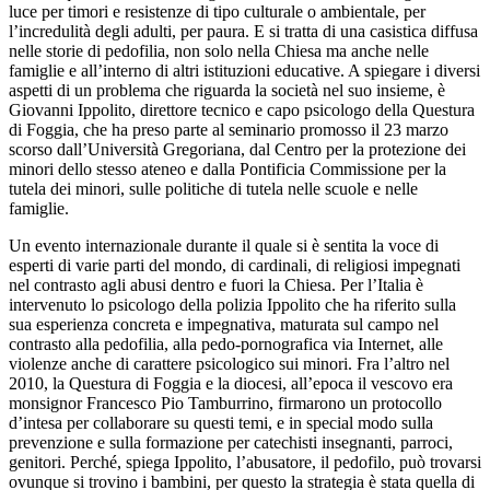
luce per timori e resistenze di tipo culturale o ambientale, per
l’incredulità degli adulti, per paura. E si tratta di una casistica diffusa
nelle storie di pedofilia, non solo nella Chiesa ma anche nelle
famiglie e all’interno di altri istituzioni educative. A spiegare i diversi
aspetti di un problema che riguarda la società nel suo insieme, è
Giovanni Ippolito, direttore tecnico e capo psicologo della Questura
di Foggia, che ha preso parte al seminario promosso il 23 marzo
scorso dall’Università Gregoriana, dal Centro per la protezione dei
minori dello stesso ateneo e dalla Pontificia Commissione per la
tutela dei minori, sulle politiche di tutela nelle scuole e nelle
famiglie.
Un evento internazionale durante il quale si è sentita la voce di
esperti di varie parti del mondo, di cardinali, di religiosi impegnati
nel contrasto agli abusi dentro e fuori la Chiesa. Per l’Italia è
intervenuto lo psicologo della polizia Ippolito che ha riferito sulla
sua esperienza concreta e impegnativa, maturata sul campo nel
contrasto alla pedofilia, alla pedo-pornografica via Internet, alle
violenze anche di carattere psicologico sui minori. Fra l’altro nel
2010, la Questura di Foggia e la diocesi, all’epoca il vescovo era
monsignor Francesco Pio Tamburrino, firmarono un protocollo
d’intesa per collaborare su questi temi, e in special modo sulla
prevenzione e sulla formazione per catechisti insegnanti, parroci,
genitori. Perché, spiega Ippolito, l’abusatore, il pedofilo, può trovarsi
ovunque si trovino i bambini, per questo la strategia è stata quella di