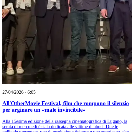
27/04/2026 - 6:05
All'OtherMovie Festival, film che rompono il silenzio
per arginare un «male invincibile»
Alla 15esima edizione della rassegna cinematografica di Lugano, la
serata di mercoledì è stata dedicata alle vittime di abusi. Due le
pellicole presentate, una di produzione ticinese e una americana, che