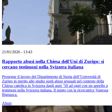
21/01/2026 - 13:43
Rapporto abusi nella Chiesa dell'Uni di Zurigo: si
cercano testimoni nella Svizzera italiana
Prosegue il lavoro del Dipartimento di Storia dell’Università di
Zurigo in merito allo studio sugli abusi sessuali nel contesto della
Chiesa cattolica in Svizzera dagli anni ’50 ad oggi con un appello a
testimoni nella Svizzera italiana. Il punto con la ricercatrice Vanessa
Bignasca.
Abusi