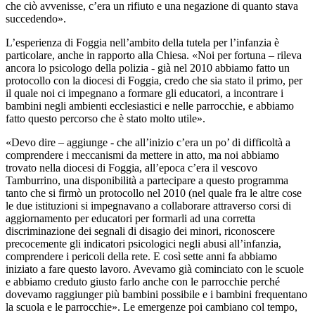
che ciò avvenisse, c’era un rifiuto e una negazione di quanto stava
succedendo».
L’esperienza di Foggia nell’ambito della tutela per l’infanzia è
particolare, anche in rapporto alla Chiesa. «Noi per fortuna – rileva
ancora lo psicologo della polizia - già nel 2010 abbiamo fatto un
protocollo con la diocesi di Foggia, credo che sia stato il primo, per
il quale noi ci impegnano a formare gli educatori, a incontrare i
bambini negli ambienti ecclesiastici e nelle parrocchie, e abbiamo
fatto questo percorso che è stato molto utile».
«Devo dire – aggiunge - che all’inizio c’era un po’ di difficoltà a
comprendere i meccanismi da mettere in atto, ma noi abbiamo
trovato nella diocesi di Foggia, all’epoca c’era il vescovo
Tamburrino, una disponibilità a partecipare a questo programma
tanto che si firmò un protocollo nel 2010 (nel quale fra le altre cose
le due istituzioni si impegnavano a collaborare attraverso corsi di
aggiornamento per educatori per formarli ad una corretta
discriminazione dei segnali di disagio dei minori, riconoscere
precocemente gli indicatori psicologici negli abusi all’infanzia,
comprendere i pericoli della rete. E così sette anni fa abbiamo
iniziato a fare questo lavoro. Avevamo già cominciato con le scuole
e abbiamo creduto giusto farlo anche con le parrocchie perché
dovevamo raggiunger più bambini possibile e i bambini frequentano
la scuola e le parrocchie». Le emergenze poi cambiano col tempo,