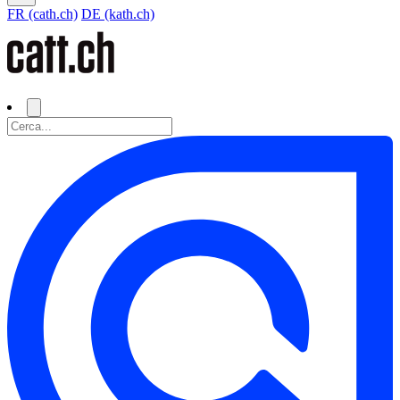
FR (cath.ch)
DE (kath.ch)