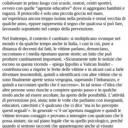
collaborare in primo luogo con scuole, oratori, centri sportivi,
ovvero con quelle “agenzie educative” dove si aggregano bambini e
ragazzi. Il protocollo è solo una piccola goccia nel mare,
un’esperienza ancora troppo isolata nella penisola e ormai vecchia di
qualche anno, eppure rappresenta il segno che qualcosa si può fare,
lavorando soprattutto nel campo della prevenzione.
Nel frattempo, il contesto è cambiato: si moltiplicano ovunque nel
mondo e da qualche tempo anche in Italia, i casi in cui, pure a
distanza di decenni dai fatti, le vittime parlano, denunciano,
raccontano e i media riportano queste storie; un fatto che può
produrre cambiamenti importanti. «Sicuramente tutte le notizie che
escono su questa vicenda – spiega Ippolito a Vatican Insider -
contribuiscono a riaprire le ferite delle vittime e in alcuni casi a farle
diventare insostenibili, quindi a identificarsi con altre vittime che si
sono finalmente aperte senza vergogna, superando l’imbarazzo, e
quindi a raccontare quello che è successo». In tal senso «l’idea che
altre persone sono riuscite a compiere questo passo e in qualche
modo anche ad essere ascoltate, ha aperto delle possibilità. L’attività
di prevenzione poi, aiuta; tutte le volte che parliamo con insegnanti,
educatori, catechisti c’è qualcuno che ci dice ’ma io ho percepito
questi segnali’». In generale «c’è un’apertura maggiore e quindi le
vittime trovano coraggio e provano a interagire con qualcuno che li
possa aiutare, sia sul piano legale che su quello psicologico, perché
quando si sentono racconti che appartengono anche al vissuto