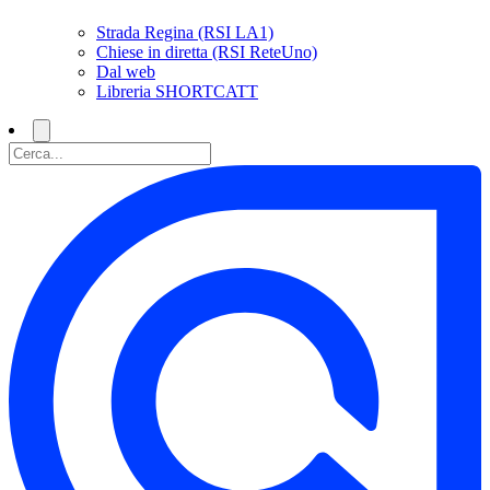
Strada Regina (RSI LA1)
Chiese in diretta (RSI ReteUno)
Dal web
Libreria SHORTCATT