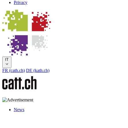
Privacy
IT
FR (cath.ch)
DE (kath.ch)
News