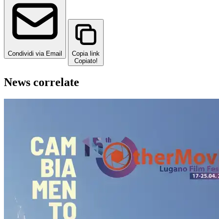
Condividi via Email
Copia link
Copiato!
News correlate