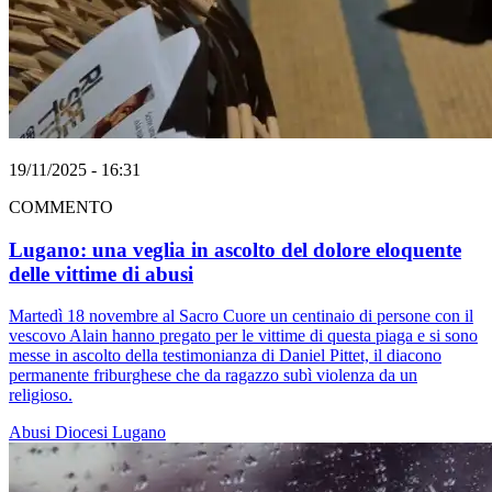
19/11/2025 - 16:31
COMMENTO
Lugano: una veglia in ascolto del dolore eloquente
delle vittime di abusi
Martedì 18 novembre al Sacro Cuore un centinaio di persone con il
vescovo Alain hanno pregato per le vittime di questa piaga e si sono
messe in ascolto della testimonianza di Daniel Pittet, il diacono
permanente friburghese che da ragazzo subì violenza da un
religioso.
Abusi
Diocesi Lugano