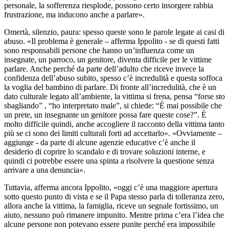
personale, la sofferenza riesplode, possono certo insorgere rabbia
frustrazione, ma inducono anche a parlare».
Omertà, silenzio, paura: spesso queste sono le parole legate ai casi di
abuso. «Il problema è generale – afferma Ippolito - se di questi fatti
sono responsabili persone che hanno un’influenza come un
insegnate, un parroco, un genitore, diventa difficile per le vittime
parlare. Anche perché da parte dell’adulto che riceve invece la
confidenza dell’abuso subito, spesso c’è incredulità e questa soffoca
la voglia del bambino di parlare. Di fronte all’incredulità, che è un
dato culturale legato all’ambiente, la vittima si frena, pensa “forse sto
sbagliando” , “ho interpretato male”, si chiede: “È mai possibile che
un prete, un insegnante un genitore possa fare queste cose?”. È
molto difficile quindi, anche accogliere il racconto della vittima tanto
più se ci sono dei limiti culturali forti ad accettarlo». «Ovviamente –
aggiunge - da parte di alcune agenzie educative c’è anche il
desiderio di coprire lo scandalo e di trovare soluzioni interne, e
quindi ci potrebbe essere una spinta a risolvere la questione senza
arrivare a una denuncia».
Tuttavia, afferma ancora Ippolito, «oggi c’è una maggiore apertura
sotto questo punto di vista e se il Papa stesso parla di tolleranza zero,
allora anche la vittima, la famiglia, riceve un segnale fortissimo, un
aiuto, nessuno può rimanere impunito. Mentre prima c’era l’idea che
alcune persone non potevano essere punite perché era impossibile