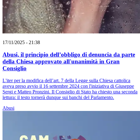
17/11/2025 - 21:38
Abusi, il principio dell’obbligo di denuncia da parte
della Chiesa approvato all'unanimità in Gran
Consiglio
L'iter per la modifica dell’art. 7 della Legge sulla Chiesa cattolica
aveva preso avvio il 16 settembre 2024 con l'iniziativa di Giuseppe
Sergi e Matteo Pronzini. Il Consiglio di Stato ha chiesto una seconda
lettura: il testo tornerà dunque sui banchi del Parlamento.
Abusi