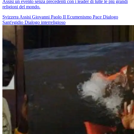
Assisi un evento senza precedenti con i leader di tutte le più grandi
religioni del mondo.
Svizzera
Assisi
Giovanni Paolo II
Ecumenismo
Pace
Dialogo
Sant'egidio
Dialogo interreligioso