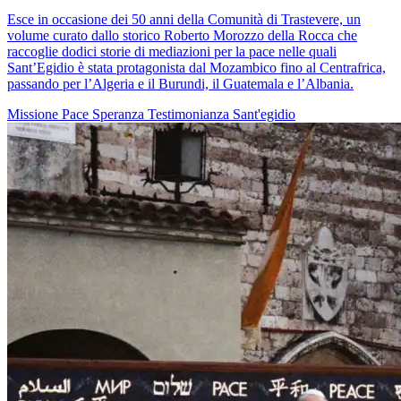
Esce in occasione dei 50 anni della Comunità di Trastevere, un
volume curato dallo storico Roberto Morozzo della Rocca che
raccoglie dodici storie di mediazioni per la pace nelle quali
Sant’Egidio è stata protagonista dal Mozambico fino al Centrafrica,
passando per l’Algeria e il Burundi, il Guatemala e l’Albania.
Missione
Pace
Speranza
Testimonianza
Sant'egidio