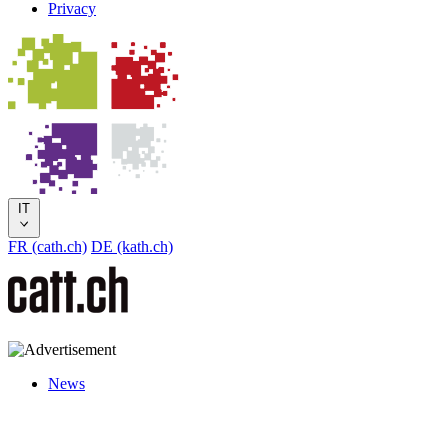
Privacy
IT
FR (cath.ch)
DE (kath.ch)
News