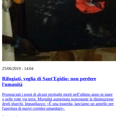
25/06/2019 - 14:04
Rifugiati, veglia di Sant'Egidio: non perdere
l'umanità
Pronunciati i nomi di alcuni profughi morti nell’ultimo anno in mare
o nelle rotte via terra. Mortalità aumentata nonostante la diminuzione
degli sbarchi. Impagliazzo: «È una tragedia, lanciamo un appello per
l'apertura di nuovi corridoi umanitari».