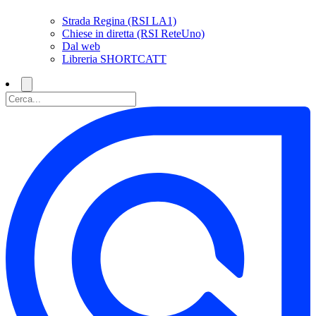
Strada Regina (RSI LA1)
Chiese in diretta (RSI ReteUno)
Dal web
Libreria SHORTCATT