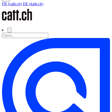
FR (cath.ch)
DE (kath.ch)