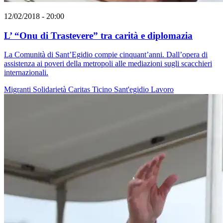
12/02/2018 - 20:00
L’ “Onu di Trastevere” tra carità e diplomazia
La Comunità di Sant’Egidio compie cinquant’anni. Dall’opera di
assistenza ai poveri della metropoli alle mediazioni sugli scacchieri
internazionali.
Migranti
Solidarietà
Caritas Ticino
Sant'egidio
Lavoro