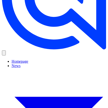
Homepage
News