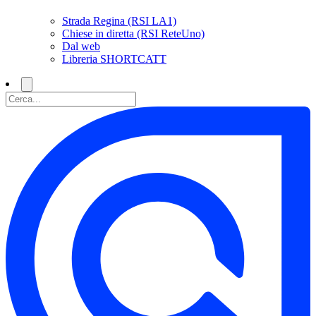
Strada Regina (RSI LA1)
Chiese in diretta (RSI ReteUno)
Dal web
Libreria SHORTCATT