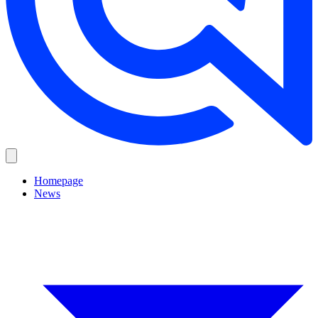
Homepage
News