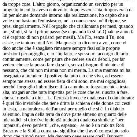
da troppe cose. L'altro giorno, organizzando un servizio per un
progetto in cui lo avevo coinvolto, dopo essere stata rimproverata da
lui per alcune domande intorno alla realizzazione, ho capito che a
volte non bastano l'entusiasmo, né la conoscenza, né il rigore, se
presi singolarmente. Né l'orgoglio che ci allontana per mesi, quando
poi, sfiniti, si fa il primo passo (se e quando lo si fa! Qualche anno fa
ci è capitato di non parlarci per mesi!). Ma l'Io, senza il Tu, non
esiste, né tantomeno il Noi. Ma questo lo dico ora a voi, come vi
dico anche che è sbagliato rimanere sempre fissi sulle proprie
posizioni per orgoglio, e io l'ho fatto, e spesso mi accorgo di farlo
continuamente, come per paura che cedere sia da deboli, per far
vedere che ce la posso fare da sola, senza bisogno di niente e di
nessuno, che chi non mi ama non mi merita. La mia mamma mi ha
insegnato a prendere il positivo da tutto ciò che vivo, ad essere
sempre me stessa, ad essere fiera di chi sono, ma mai orgogliosa,
perché l'orgoglio imbruttisce: ti fa camminare forzatamente a testa
alta, magari anche tutta impettita per le cose che sei riuscita a fare,
che sei riuscita a dire... La fierezza invece è qualcosa di connaturato:
è quel filo invisibile che tiene dritta la schiena delle donne coi cesti
in testa, la naturalezza dell'amarsi per quello che si è. In dialetto
salentino, lingua della terra da dove parte almeno un quarto delle
mie radici, si dice (ve lo do già tradotto) qualcosa simile a: "per
impararti, devo perderti", che, espanso, -se no è un mix tra Rob
Breszny e la Sibilla cumana-, significa che ti avrò conosciuto solo
dopo che ti avrò perso. Ma davvero deve essere così? Davvero