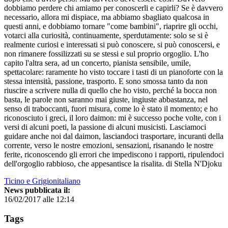
dobbiamo perdere chi amiamo per conoscerli e capirli? Se è davvero
necessario, allora mi dispiace, ma abbiamo sbagliato qualcosa in
questi anni, e dobbiamo tornare "come bambini", riaprire gli occhi,
votarci alla curiosità, continuamente, sperdutamente: solo se si è
realmente curiosi e interessati si può conoscere, si può conoscersi, e
non rimanere fossilizzati su se stessi e sul proprio orgoglio. L'ho
capito l'altra sera, ad un concerto, pianista sensibile, umile,
spettacolare: raramente ho visto toccare i tasti di un pianoforte con la
stessa intensità, passione, trasporto. E sono smossa tanto da non
riuscire a scrivere nulla di quello che ho visto, perché la bocca non
basta, le parole non saranno mai giuste, ingiuste abbastanza, nel
senso di traboccanti, fuori misura, come lo è stato il momento; e ho
riconosciuto i greci, il loro daimon: mi è successo poche volte, con i
versi di alcuni poeti, la passione di alcuni musicisti. Lasciamoci
guidare anche noi dal daimon, lasciandoci trasportare, incuranti della
corrente, verso le nostre emozioni, sensazioni, risanando le nostre
ferite, riconoscendo gli errori che impediscono i rapporti, ripulendoci
dell'orgoglio rabbioso, che appesantisce la risalita. di Stella N'Djoku
Ticino e Grigionitaliano
News pubblicata il:
16/02/2017 alle 12:14
Tags