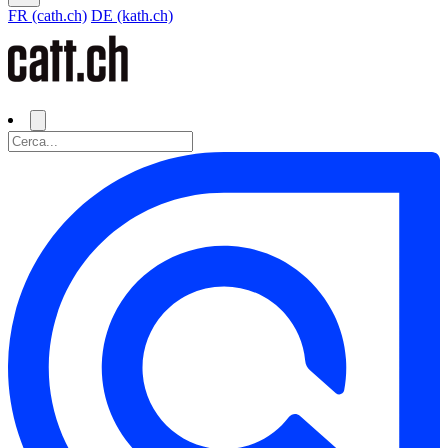
FR (cath.ch)
DE (kath.ch)