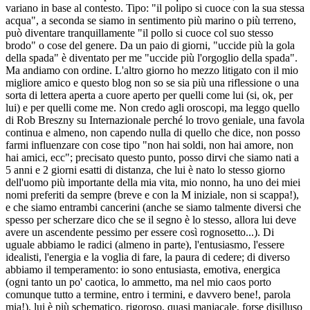
variano in base al contesto. Tipo: "il polipo si cuoce con la sua stessa
acqua", a seconda se siamo in sentimento più marino o più terreno,
può diventare tranquillamente "il pollo si cuoce col suo stesso
brodo" o cose del genere. Da un paio di giorni, "uccide più la gola
della spada" è diventato per me "uccide più l'orgoglio della spada".
Ma andiamo con ordine. L'altro giorno ho mezzo litigato con il mio
migliore amico e questo blog non so se sia più una riflessione o una
sorta di lettera aperta a cuore aperto per quelli come lui (si, ok, per
lui) e per quelli come me. Non credo agli oroscopi, ma leggo quello
di Rob Breszny su Internazionale perché lo trovo geniale, una favola
continua e almeno, non capendo nulla di quello che dice, non posso
farmi influenzare con cose tipo "non hai soldi, non hai amore, non
hai amici, ecc"; precisato questo punto, posso dirvi che siamo nati a
5 anni e 2 giorni esatti di distanza, che lui è nato lo stesso giorno
dell'uomo più importante della mia vita, mio nonno, ha uno dei miei
nomi preferiti da sempre (breve e con la M iniziale, non si scappa!),
e che siamo entrambi cancerini (anche se siamo talmente diversi che
spesso per scherzare dico che se il segno è lo stesso, allora lui deve
avere un ascendente pessimo per essere così rognosetto...). Di
uguale abbiamo le radici (almeno in parte), l'entusiasmo, l'essere
idealisti, l'energia e la voglia di fare, la paura di cedere; di diverso
abbiamo il temperamento: io sono entusiasta, emotiva, energica
(ogni tanto un po' caotica, lo ammetto, ma nel mio caos porto
comunque tutto a termine, entro i termini, e davvero bene!, parola
mia!), lui è più schematico, rigoroso, quasi maniacale, forse disilluso