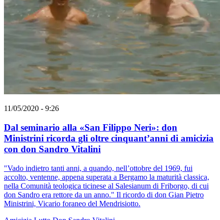
11/05/2020 - 9:26
Dal seminario alla «San Filippo Neri»: don
Ministrini ricorda gli oltre cinquant’anni di amicizia
con don Sandro Vitalini
"Vado indietro tanti anni, a quando, nell’ottobre del 1969, fui
accolto, ventenne, appena superata a Bergamo la maturità classica,
nella Comunità teologica ticinese al Salesianum di Friborgo, di cui
don Sandro era rettore da un anno." Il ricordo di don Gian Pietro
Ministrini, Vicario foraneo del Mendrisiotto.