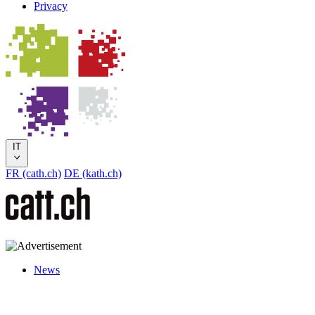
Privacy
IT
FR (cath.ch)
DE (kath.ch)
News