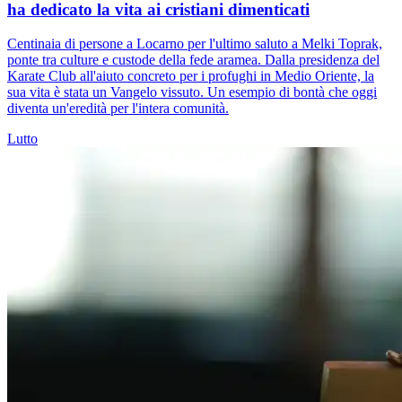
ha dedicato la vita ai cristiani dimenticati
Centinaia di persone a Locarno per l'ultimo saluto a Melki Toprak,
ponte tra culture e custode della fede aramea. Dalla presidenza del
Karate Club all'aiuto concreto per i profughi in Medio Oriente, la
sua vita è stata un Vangelo vissuto. Un esempio di bontà che oggi
diventa un'eredità per l'intera comunità.
Lutto