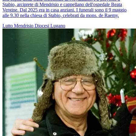
Stabio, arciprete di Mendrisio e cappellano dell'ospedale Beata
Vergine. Dal 2025 era in casa anziani. I funerali sono il 9 maggio
alle 9.30 nella chiesa di Stabio, celebrati da mons. de Raemy.
Lutto
Mendrisio
Diocesi Lugano