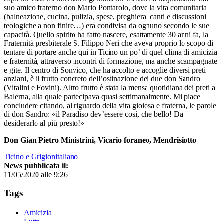
suo amico fraterno don Mario Pontarolo, dove la vita comunitaria
(balneazione, cucina, pulizia, spese, preghiera, canti e discussioni
teologiche a non finire…) era condivisa da ognuno secondo le sue
capacità. Quello spirito ha fatto nascere, esattamente 30 anni fa, la
Fraternità presbiterale S. Filippo Neri che aveva proprio lo scopo di
tentare di portare anche qui in Ticino un po’ di quel clima di amicizia
e fraternità, attraverso incontri di formazione, ma anche scampagnate
e gite. Il centro di Sonvico, che ha accolto e accoglie diversi preti
anziani, è il frutto concreto dell’ostinazione dei due don Sandro
(Vitalini e Fovini). Altro frutto è stata la mensa quotidiana dei preti a
Balerna, alla quale partecipava quasi settimanalmente. Mi piace
concludere citando, al riguardo della vita gioiosa e fraterna, le parole
di don Sandro: «il Paradiso dev’essere così, che bello! Da
desiderarlo al più presto!»
Don Gian Pietro Ministrini, Vicario foraneo, Mendrisiotto
Ticino e Grigionitaliano
News pubblicata il:
11/05/2020 alle 9:26
Tags
Amicizia