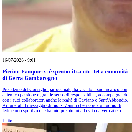
16/07/2026 - 9:01
Pierino Pampuri si è spento: il saluto della comunità
di Gerra Gambarogno
Presidente del Consiglio parrocchiale, ha vissuto il suo incarico con
autentica passione e grande senso di responsabilità, accompagnando
con i suoi collaboratori anche le realtà di Caviano e Sant’Abbondio.
Ai funerali il messaggio di mons. Zanini che ricorda un uomo di
fede e uno sportivo che ha interpretato tutta la vita da vero atleta.
Lutto