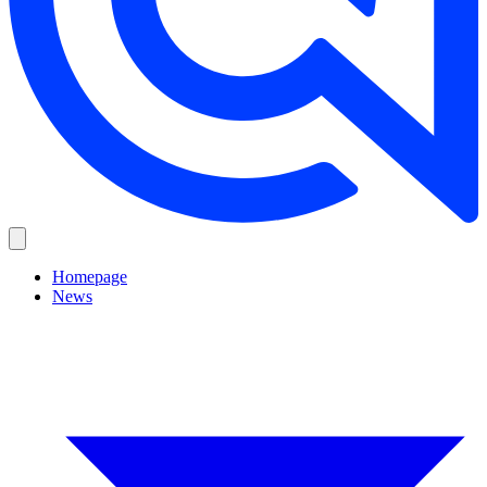
Homepage
News