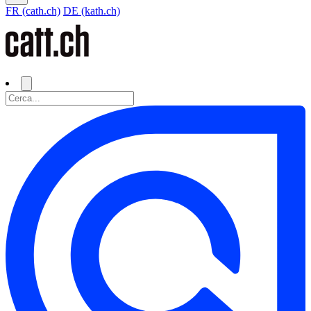
FR (cath.ch)
DE (kath.ch)