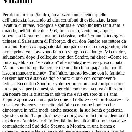
Vitalini
Per ricordare don Sandro, focalizzerei un aspetto, quello
dell’amicizia, lasciando ad altri contributi di evidenziare la sua
levatura culturale, teologica e spirituale. Vado indietro tanti anni, a
quando, nell’ottobre del 1969, fui accolto, ventenne, appena
superata a Bergamo la maturità classica, nella Comunità teologica
ticinese al Salesianum di Friborgo, di cui don Sandro era rettore da
un anno. Ero accompagnato dal mio parroco e dai miei genitori, che
per la prima volta avevano fatto un viaggio così lungo. Mia madre,
salutandomi dopo il colloquio con don Sandro, mi disse: «Come sei
lontano; abbiamo “scavalcato” alte montagne ed ero preoccupata.
Ma ora sono tranquilla perché c’è un altro buon papà, che non ti
lascerà mancare niente». Tra l’altro, questo legame con le famiglie
dei seminaristi è stato da don Sandro curato con commovente
fedeltà. Ecco, don Sandro è stato per noi seminaristi proprio come
un papà, sia per i ticinesi, sia per chi, come me, veniva dall’estero.
Da notare che la distanza in età tra me e lui era solo di 14 anni.
Eppure appariva da una parte come «il rettore» e «il professore» che
suscitava riverenza e rispetto, dall’altra era come l’amico che
dimostrava in mille modi, anche nascosti, la sua bontà e pazienza.
Questo spirito l’ha poi trasmesso a noi giovani preti, infondendoci il
desiderio d’amicizia e di fraternità. Indimenticabili sono le vacanze
comunitarie nel Sud della Spagna, a Moraira, in una bianca e
capiente casa mediterranea gentilmente messaci a disposizione dal