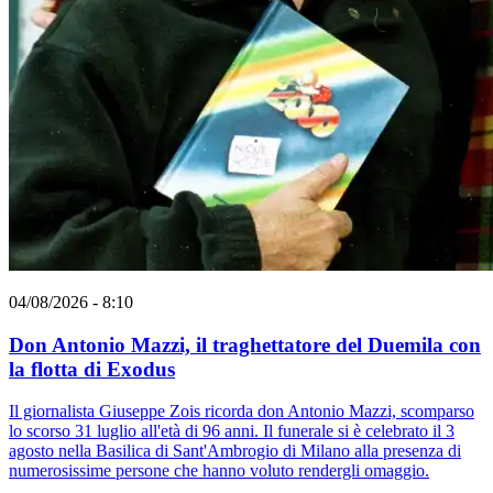
04/08/2026 - 8:10
Don Antonio Mazzi, il traghettatore del Duemila con
la flotta di Exodus
Il giornalista Giuseppe Zois ricorda don Antonio Mazzi, scomparso
lo scorso 31 luglio all'età di 96 anni. Il funerale si è celebrato il 3
agosto nella Basilica di Sant'Ambrogio di Milano alla presenza di
numerosissime persone che hanno voluto rendergli omaggio.