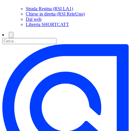
Strada Regina (RSI LA1)
Chiese in diretta (RSI ReteUno)
Dal web
Libreria SHORTCATT