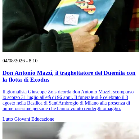
04/08/2026 - 8:10
Don Antonio Mazzi, il traghettatore del Duemila con
la flotta di Exodus
Il giornalista Giuseppe Zois ricorda don Antonio Mazzi, scomparso
lo scorso 31 luglio all'età di 96 anni. Il funerale si è celebrato il 3
agosto nella Basilica di Sant'Ambrogio di Milano alla presenza di
numerosissime persone che hanno voluto rendergli omaggio.
Lutto
Giovani
Educazione