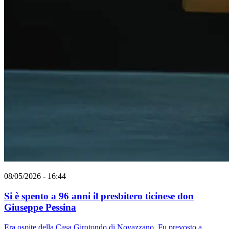
08/05/2026 - 16:44
Si è spento a 96 anni il presbitero ticinese don
Giuseppe Pessina
Era ospite della Casa Girotondo di Novazzano. Fu prevosto a