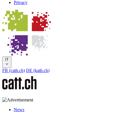
Privacy
IT
FR (cath.ch)
DE (kath.ch)
News