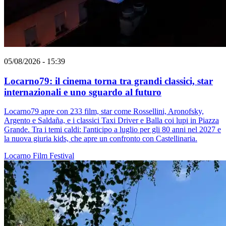
05/08/2026 - 15:39
Locarno79: il cinema torna tra grandi classici, star
internazionali e uno sguardo al futuro
Locarno79 apre con 233 film, star come Rossellini, Aronofsky,
Argento e Saldaña, e i classici Taxi Driver e Balla coi lupi in Piazza
Grande. Tra i temi caldi: l'anticipo a luglio per gli 80 anni nel 2027 e
la nuova giuria kids, che apre un confronto con Castellinaria.
Locarno
Film
Festival