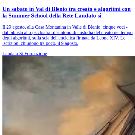
Un sabato in Val di Blenio tra creato e algoritmi con
la Summer School della Rete Laudato si'
Il 29 agosto, alla Casa Montanina in Valle di Blenio, cinque voci -
dal biblista allo psichiatra -discutono di custodia del creato nel tempo
degli algoritmi, sulla scia dell'enciclica firmata da Leone XIV. Le
iscrizioni chiudono tra poco, il 9 agosto.
Laudato Si
Formazione