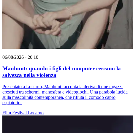
06/08/2026 - 20:10
Manhunt: quando i figli del computer cercano la
salvezza nella violenza
Presentato a Locarno, Manhunt racconta la deriva di due ragazzi
cresciuti tra schermi, manosfera e videogiochi. Una parabola lucida
sulla mascolinità contemporanea, che rifiuta il comodo capro
espiatorio.
Film
Festival
Locarno