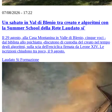
07/08/2026 - 17:22
Un sabato in Val di Blenio tra creato e algoritmi con
la Summer School della Rete Laudato si'
Il 29 agosto, alla Casa Montanina in Valle di Blenio, cinque voci -
dal biblista allo psichiatra -discutono di custodia del creato nel tempo
degli algoritmi, sulla scia dell'enciclica firmata da Leone XIV. Le
iscrizioni chiudono tra poco, il 9 agosto.
Laudato Si
Formazione