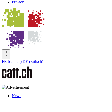
Privacy
IT
FR (cath.ch)
DE (kath.ch)
News