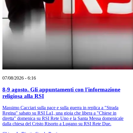
07/08/2026 - 6:16
8-9 agosto. Gli appuntamenti con l'informazione
religiosa alla RSI
Massimo Cacciari sulla pace e sulla guerra in replica a "Strada
Regina" sabato su RSI La1, una gioia che libera a "Chiese in
diretta" domenica su RSI Rete Uno e la Santa Messa domenicale
dalla chiesa del Cristo Risorto a Lugano su RSI Rete Due.