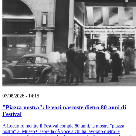
07/08/2026 - 14:15
"Piazza nostra": le voci nascoste dietro 80 anni di
Festival
A Locarno, mentre il Festival compie 80 anni, la mostra "piazza
nostra" al Museo Casorella dà voce a chi ha lavorato dietro le