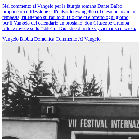
Nel commento al Vangelo per la liturgia romana Dante Balbo
propone una riflessione sull'episodio evangelico di Gesù nel mare in
tempesta, riflettendo sull'aiuto di Dio che ci è offerto ogni giorno;
per il Vangelo del calendario ambrosiano, don Giuseppe Grampa
riflette invece sullo "stile" di Dio: stile di mitezza, vicinanza discreta.
Vangelo
Bibbia
Domenica
Commento Al Vangelo