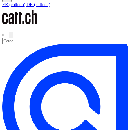
FR (cath.ch)
DE (kath.ch)