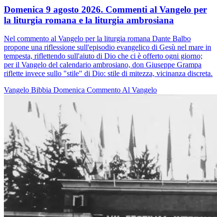
Domenica 9 agosto 2026. Commenti al Vangelo per
la liturgia romana e la liturgia ambrosiana
Nel commento al Vangelo per la liturgia romana Dante Balbo
propone una riflessione sull'episodio evangelico di Gesù nel mare in
tempesta, riflettendo sull'aiuto di Dio che ci è offerto ogni giorno;
per il Vangelo del calendario ambrosiano, don Giuseppe Grampa
riflette invece sullo "stile" di Dio: stile di mitezza, vicinanza discreta.
Vangelo
Bibbia
Domenica
Commento Al Vangelo