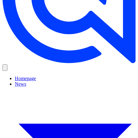
Homepage
News