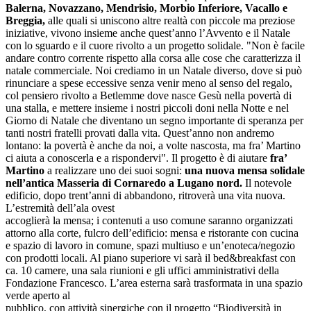
Balerna, Novazzano, Mendrisio, Morbio Inferiore, Vacallo e
Breggia,
alle quali si uniscono altre realtà con piccole ma preziose
iniziative, vivono insieme anche quest’anno l’Avvento e il Natale
con lo sguardo e il cuore rivolto a un progetto solidale. "Non è facile
andare contro corrente rispetto alla corsa alle cose che caratterizza il
natale commerciale. Noi crediamo in un Natale diverso, dove si può
rinunciare a spese eccessive senza venir meno al senso del regalo,
col pensiero rivolto a Betlemme dove nasce Gesù nella povertà di
una stalla, e mettere insieme i nostri piccoli doni nella Notte e nel
Giorno di Natale che diventano un segno importante di speranza per
tanti nostri fratelli provati dalla vita. Quest’anno non andremo
lontano: la povertà è anche da noi, a volte nascosta, ma fra’ Martino
ci aiuta a conoscerla e a rispondervi". Il progetto è di aiutare
fra’
Martino
a realizzare uno dei suoi sogni:
una nuova mensa solidale
nell’antica Masseria di Cornaredo a Lugano nord.
Il notevole
edificio, dopo trent’anni di abbandono, ritroverà una vita nuova.
L’estremità dell’ala ovest
accoglierà la mensa; i contenuti a uso comune saranno organizzati
attorno alla corte, fulcro dell’edificio: mensa e ristorante con cucina
e spazio di lavoro in comune, spazi multiuso e un’enoteca/negozio
con prodotti locali. Al piano superiore vi sarà il bed&breakfast con
ca. 10 camere, una sala riunioni e gli uffici amministrativi della
Fondazione Francesco. L’area esterna sarà trasformata in una spazio
verde aperto al
pubblico, con attività sinergiche con il progetto “Biodiversità in