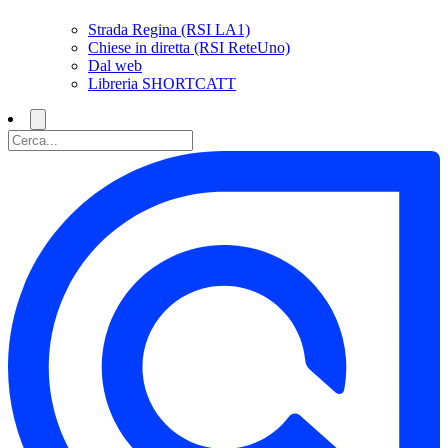
Strada Regina (RSI LA1)
Chiese in diretta (RSI ReteUno)
Dal web
Libreria SHORTCATT