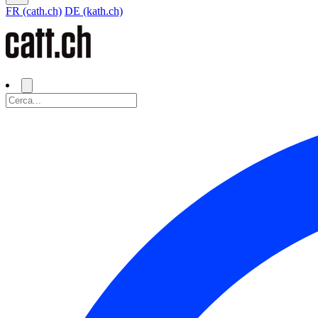
FR (cath.ch)
DE (kath.ch)