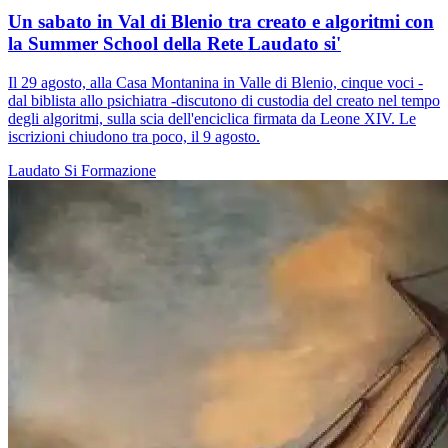
Un sabato in Val di Blenio tra creato e algoritmi con
la Summer School della Rete Laudato si'
Il 29 agosto, alla Casa Montanina in Valle di Blenio, cinque voci -
dal biblista allo psichiatra -discutono di custodia del creato nel tempo
degli algoritmi, sulla scia dell'enciclica firmata da Leone XIV. Le
iscrizioni chiudono tra poco, il 9 agosto.
Laudato Si
Formazione