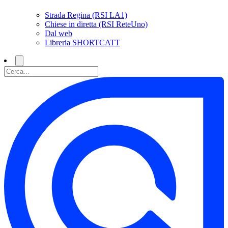
Strada Regina (RSI LA1)
Chiese in diretta (RSI ReteUno)
Dal web
Libreria SHORTCATT