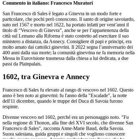
Commento in italiano: Francesco Muratori
San Francesco di Sales è legato a Ginevra in un modo forte e
particolare, che pochi però conoscono. Il santo di origine savoiardo,
nato nel 1567 e morto nel 1622, ha portato infatti per vent’anni il
titolo di “Vescovo di Ginevra”, anche se per l’appartenenza della
città sul Lemano alla Riforma è stato costretto ad esercitare il suo
ministero a distanza, da Annecy. Consigliere di papi e principi, era
molto amato dai cattolici ginevrini. Il 2022 segna l’anniversario dei
400 anni dalla sua morte; la comunità ginevrina ne fa memoria nella
Messa in Eurovisione trasmessa dalla chiesa a lui dedicata, a due
passi da Plainpalais.
1602, tra Ginevra e Annecy
Francesco di Sales fu elevato al rango di vescovo nel 1602. Questo
anno è ben noto ai ginevrini: fu l'anno della "Escalade", la notte
dell'11 dicembre, quando le truppe del Duca di Savoia furono
respinte.
Divenne vescovo nel 1602, perché era un personaggio noto. "Fu
nella regione di Thonon, alla fine del XVI secolo, che divenne San
Francesco di Sales", racconta Anne-Marie Baud, della Savoia.
Suora salesiana, guida gruppi e singoli che vogliono conoscere