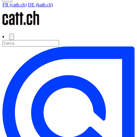
FR (cath.ch)
DE (kath.ch)