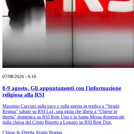
07/08/2026 - 6:16
8-9 agosto. Gli appuntamenti con l'informazione
religiosa alla RSI
Massimo Cacciari sulla pace e sulla guerra in replica a "Strada
Regina" sabato su RSI La1, una gioia che libera a "Chiese in
diretta" domenica su RSI Rete Uno e la Santa Messa domenicale
dalla chiesa del Cristo Risorto a Lugano su RSI Rete Due.
Chiese In Diretta
Strada Regina