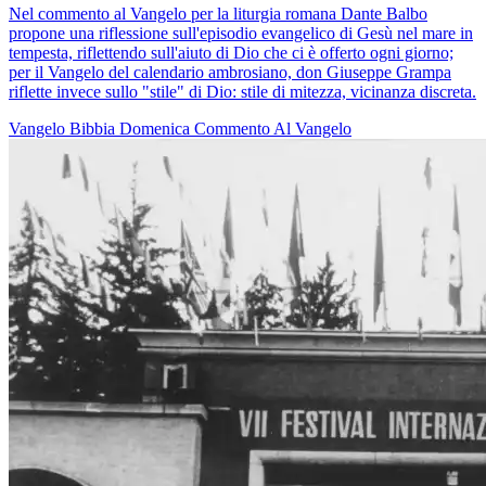
Nel commento al Vangelo per la liturgia romana Dante Balbo
propone una riflessione sull'episodio evangelico di Gesù nel mare in
tempesta, riflettendo sull'aiuto di Dio che ci è offerto ogni giorno;
per il Vangelo del calendario ambrosiano, don Giuseppe Grampa
riflette invece sullo "stile" di Dio: stile di mitezza, vicinanza discreta.
Vangelo
Bibbia
Domenica
Commento Al Vangelo