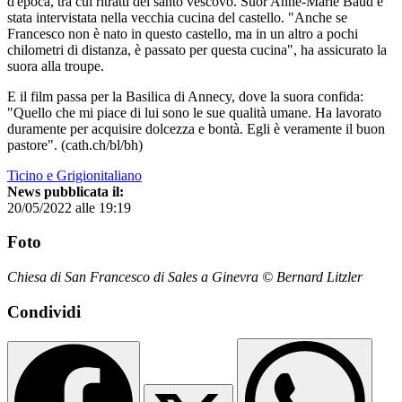
d'epoca, tra cui ritratti del santo vescovo. Suor Anne-Marie Baud è
stata intervistata nella vecchia cucina del castello. "Anche se
Francesco non è nato in questo castello, ma in un altro a pochi
chilometri di distanza, è passato per questa cucina", ha assicurato la
suora alla troupe.
E il film passa per la Basilica di Annecy, dove la suora confida:
"Quello che mi piace di lui sono le sue qualità umane. Ha lavorato
duramente per acquisire dolcezza e bontà. Egli è veramente il buon
pastore". (cath.ch/bl/bh)
Ticino e Grigionitaliano
News pubblicata il:
20/05/2022 alle 19:19
Foto
Chiesa di San Francesco di Sales a Ginevra © Bernard Litzler
Condividi