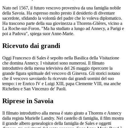
Nato nel 1567, il futuro vescovo proveniva da una famiglia nobile
della Savoia. Ha espresso molto presto il desiderio di diventare
sacerdote, sfidando la volontà del padre che lo voleva diplomatico.
Ha trascorso parte della sua giovinezza a Thorens-Glières, vicino a
La Roche-sur-Foron. "Ma ha studiato a lungo ad Annecy, a Parigi e
poi a Padova", spiega suor Anne-Marie.
Ricevuto dai grandi
Oggi Francesco di Sales è sepolto nella Basilica della Visitazione
che domina Annecy. I visitatori sono numerosi. Il filmato
introduttivo della messa televisiva del 26 maggio ripercorre la
grande figura spirituale del vescovo di Ginevra. Gli storici notano
che il vescovo savoiardo fu ricevuto dai grandi uomini del suo
tempo: i re Enrico IV e Luigi XIII, papa Clemente VIII, ma anche
Richelieu e San Vincenzo de' Paoli.
Riprese in Savoia
Il filmato introduttivo alla messa è stato girato a Thorens e Annecy
dalla regista Murielle Landry. Nel castello di famiglia, il film mostra
il grande albero genealogico della famiglia de Sales e oggetti