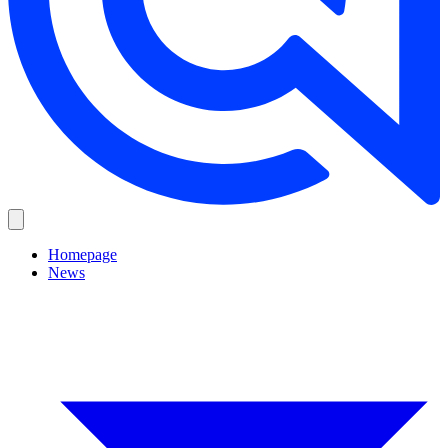
Homepage
News