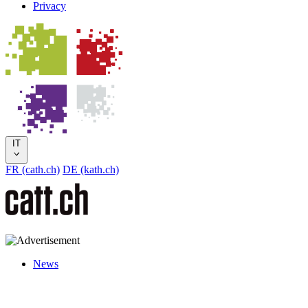
Privacy
IT
FR (cath.ch)
DE (kath.ch)
News