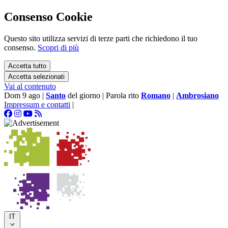
Consenso Cookie
Questo sito utilizza servizi di terze parti che richiedono il tuo
consenso.
Scopri di più
Accetta tutto
Accetta selezionati
Vai al contenuto
Dom 9 ago
|
Santo
del giorno
|
Parola rito
Romano
|
Ambrosiano
Impressum e contatti
|
IT