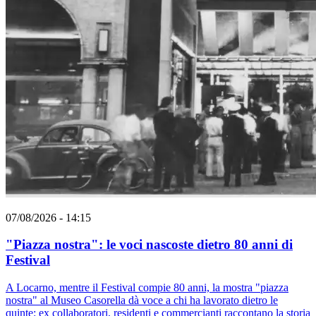
07/08/2026 - 14:15
"Piazza nostra": le voci nascoste dietro 80 anni di
Festival
A Locarno, mentre il Festival compie 80 anni, la mostra "piazza
nostra" al Museo Casorella dà voce a chi ha lavorato dietro le
quinte: ex collaboratori, residenti e commercianti raccontano la storia