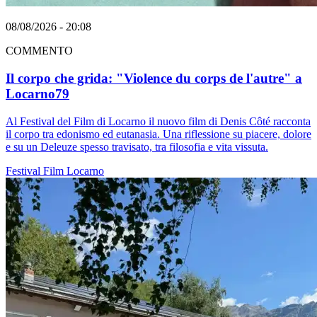
08/08/2026 - 20:08
COMMENTO
Il corpo che grida: "Violence du corps de l'autre" a
Locarno79
Al Festival del Film di Locarno il nuovo film di Denis Côté racconta
il corpo tra edonismo ed eutanasia. Una riflessione su piacere, dolore
e su un Deleuze spesso travisato, tra filosofia e vita vissuta.
Festival
Film
Locarno