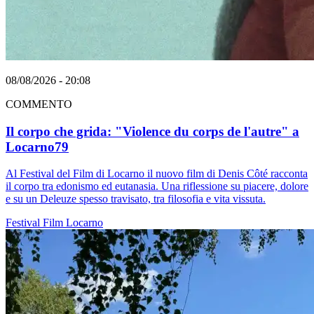
08/08/2026 - 20:08
COMMENTO
Il corpo che grida: "Violence du corps de l'autre" a
Locarno79
Al Festival del Film di Locarno il nuovo film di Denis Côté racconta
il corpo tra edonismo ed eutanasia. Una riflessione su piacere, dolore
e su un Deleuze spesso travisato, tra filosofia e vita vissuta.
Festival
Film
Locarno