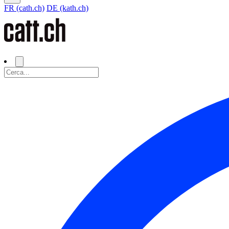
FR (cath.ch)
DE (kath.ch)