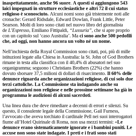
inaspettatamente, anche 96 suore
.
A questi si aggiungono 543
laici impegnati in strutture ecclesiastiche e altri 72 il cui status
religioso è sconosciuto.
Alcuni nomi sono già tristemente noti alle
cronache: Gerard Ridsdale, Edward Dowlan, Frank Little, Peter
Searson. Molti di loro sono citati nel nuovo libro del giornalista
de
L’Espresso
, Emiliano Fittipaldi,
“Lussuria”
, che si apre proprio
con un capitolo sul ‘caso Australia’. Ma
ci sono anche 500 pedofili
che, ad oggi, non hanno ancora un volto né un nome.
Nell’inchiesta della Royal Commission sono citati, poi, più di mille
istituzioni legate alla Chiesa in Australia: la St. John of God Brothers
rimane in testa alla classifica con il 40,4% di abusatori nel suo
organigramma; seguono i Christians Brothers (22%) che hanno
dovuto sborsare 37,5 milioni di dollari di risarcimento.
Il 60% delle
denunce riguarda anche organizzazioni religiose, di cui solo due
terzi cattoliche. La Commissione sta indagando anche su
organizzazioni non religiose e nelle prossime settimane ha già in
programma le audizioni di alcuni sacerdoti
.
Una linea dura che deve rimediare a decenni di errori e silenzi. Su
questo, il consulente legale della Commissione, Gail Furness,
l’avvocato che aveva torchiato il cardinale Pell nei suoi interrogatori
fiume all’Hotel Quirinale di Roma, non usa mezzi termini: «
Le
denunce erano sistematicamente ignorate e i bambini puniti. Le
accuse non sono state indagate. I preti e i frati sono stati