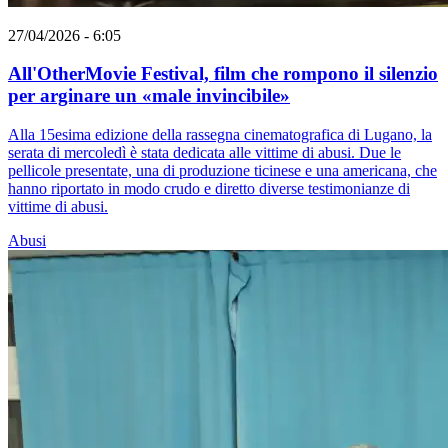
27/04/2026 - 6:05
All'OtherMovie Festival, film che rompono il silenzio
per arginare un «male invincibile»
Alla 15esima edizione della rassegna cinematografica di Lugano, la
serata di mercoledì è stata dedicata alle vittime di abusi. Due le
pellicole presentate, una di produzione ticinese e una americana, che
hanno riportato in modo crudo e diretto diverse testimonianze di
vittime di abusi.
Abusi