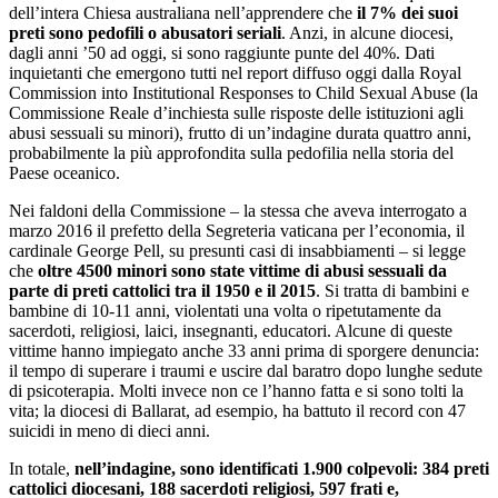
dell’intera Chiesa australiana nell’apprendere che
il 7% dei suoi
preti sono pedofili o abusatori seriali
. Anzi, in alcune diocesi,
dagli anni ’50 ad oggi, si sono raggiunte punte del 40%. Dati
inquietanti che emergono tutti nel report diffuso oggi dalla Royal
Commission into Institutional Responses to Child Sexual Abuse (la
Commissione Reale d’inchiesta sulle risposte delle istituzioni agli
abusi sessuali su minori), frutto di un’indagine durata quattro anni,
probabilmente la più approfondita sulla pedofilia nella storia del
Paese oceanico.
Nei faldoni della Commissione – la stessa che aveva interrogato a
marzo 2016 il prefetto della Segreteria vaticana per l’economia, il
cardinale George Pell, su presunti casi di insabbiamenti – si legge
che
oltre 4500 minori sono state vittime di abusi sessuali da
parte di preti cattolici tra il 1950 e il 2015
. Si tratta di bambini e
bambine di 10-11 anni, violentati una volta o ripetutamente da
sacerdoti, religiosi, laici, insegnanti, educatori. Alcune di queste
vittime hanno impiegato anche 33 anni prima di sporgere denuncia:
il tempo di superare i traumi e uscire dal baratro dopo lunghe sedute
di psicoterapia. Molti invece non ce l’hanno fatta e si sono tolti la
vita; la diocesi di Ballarat, ad esempio, ha battuto il record con 47
suicidi in meno di dieci anni.
In totale,
nell’indagine, sono identificati 1.900 colpevoli: 384 preti
cattolici diocesani, 188 sacerdoti religiosi, 597 frati e,