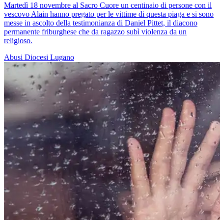
Martedì 18 novembre al Sacro Cuore un centinaio di persone con il
vescovo Alain hanno pregato per le vittime di questa piaga e si sono
messe in ascolto della testimonianza di Daniel Pittet, il diacono
permanente friburghese che da ragazzo subì violenza da un
religioso.
Abusi
Diocesi Lugano