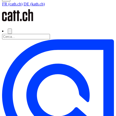
FR (cath.ch)
DE (kath.ch)