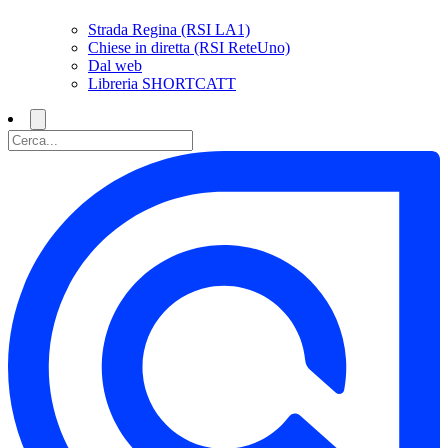
Strada Regina (RSI LA1)
Chiese in diretta (RSI ReteUno)
Dal web
Libreria SHORTCATT