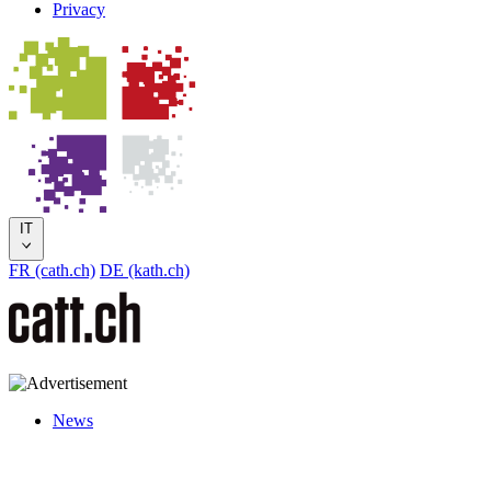
Privacy
IT
FR (cath.ch)
DE (kath.ch)
News