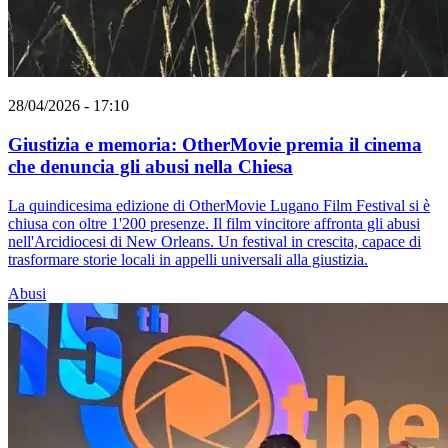
28/04/2026 - 17:10
Giustizia e memoria: OtherMovie premia il cinema
che denuncia gli abusi nella Chiesa
La quindicesima edizione di OtherMovie Lugano Film Festival si è
chiusa con oltre 1'200 presenze. Il film vincitore affronta gli abusi
nell'Arcidiocesi di New Orleans. Un festival in crescita, capace di
trasformare storie locali in appelli universali alla giustizia.
Abusi