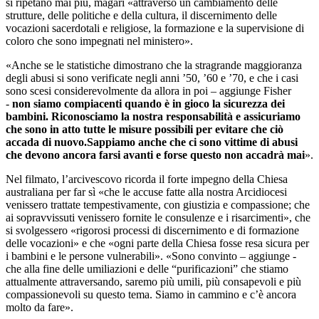
si ripetano mai più, magari «attraverso un cambiamento delle
strutture, delle politiche e della cultura, il discernimento delle
vocazioni sacerdotali e religiose, la formazione e la supervisione di
coloro che sono impegnati nel ministero».
«Anche se le statistiche dimostrano che la stragrande maggioranza
degli abusi si sono verificate negli anni ’50, ’60 e ’70, e che i casi
sono scesi considerevolmente da allora in poi – aggiunge Fisher
-
non siamo compiacenti quando è in gioco la sicurezza dei
bambini. Riconosciamo la nostra responsabilità e assicuriamo
che sono in atto tutte le misure possibili per evitare che ciò
accada di nuovo.Sappiamo anche che ci sono vittime di abusi
che devono ancora farsi avanti e forse questo non accadrà mai
».
Nel filmato, l’arcivescovo ricorda il forte impegno della Chiesa
australiana per far sì «che le accuse fatte alla nostra Arcidiocesi
venissero trattate tempestivamente, con giustizia e compassione; che
ai sopravvissuti venissero fornite le consulenze e i risarcimenti», che
si svolgessero «rigorosi processi di discernimento e di formazione
delle vocazioni» e che «ogni parte della Chiesa fosse resa sicura per
i bambini e le persone vulnerabili». «Sono convinto – aggiunge -
che alla fine delle umiliazioni e delle “purificazioni” che stiamo
attualmente attraversando, saremo più umili, più consapevoli e più
compassionevoli su questo tema. Siamo in cammino e c’è ancora
molto da fare».