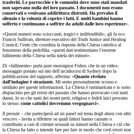
trasferiti. Le parrocchie e le comunità dove sono stati mandati
non sapevano nulla del loro passato. I documenti non erano
conservati o venivano addirittura distrutti. Ha prevalso il
silenzio e la volontà di coprire i fatti. E molti bambini hanno
sofferto e continuano a soffrire da adulti dalle loro esperienze
».
«Questi numeri sono scioccanti, tragici e indifendibili», gli fa eco
Francis Sullivan, direttore esecutivo del Truth Justice and Healing
Council, l’ente che coordina la risposta della Chiesa cattolica al
fenomeno della pedofilia, «questi dati testimoniano l’enorme
fallimento della Chiesa nella tutela dei minori».
Di «fallimento» parla pure monsignor Fisher, che in un video-
messaggio postato sul sito dell’arcidiocesi di Sydney dopo la
pubblicazione del rapporto, afferma: «
Quanto rivelato
dall’indagine è straziante
. Mi sento personalmente scosso e
umiliato per queste informazioni. La Chiesa è rammaricata e io sono
dispiaciuto per gli errori del passato che hanno provocato così tanti
danni. Io so che tanti dei nostri preti, religiosi e fedeli laici provano
lo stesso:
come cattolici dovremmo vergognarci
».
Il presule – che parteciperà ad un panel sul tema degli abusi con altri
vescovi – invita a riflettere su quali fattori hanno causato o
contribuito a casi di crimini sessuali su minori nella Chiesa e ciò che
la Chiesa ha fatto o intende fare per fare in modo che certi errori non