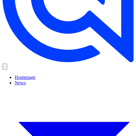
Homepage
News