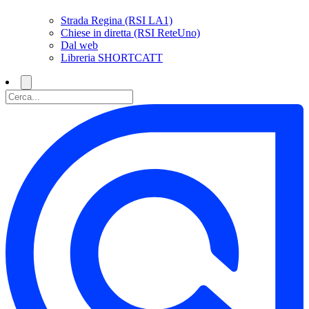
Strada Regina (RSI LA1)
Chiese in diretta (RSI ReteUno)
Dal web
Libreria SHORTCATT