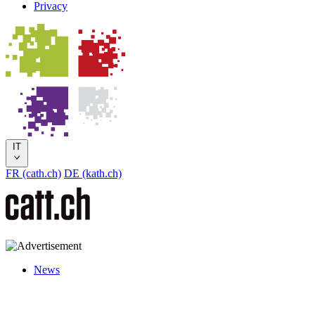
Privacy
IT
FR (cath.ch)
DE (kath.ch)
News