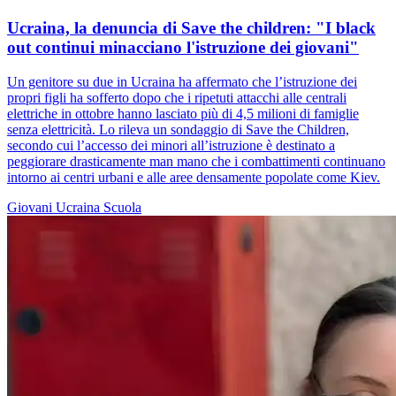
Ucraina, la denuncia di Save the children: "I black
out continui minacciano l'istruzione dei giovani"
Un genitore su due in Ucraina ha affermato che l’istruzione dei
propri figli ha sofferto dopo che i ripetuti attacchi alle centrali
elettriche in ottobre hanno lasciato più di 4,5 milioni di famiglie
senza elettricità. Lo rileva un sondaggio di Save the Children,
secondo cui l’accesso dei minori all’istruzione è destinato a
peggiorare drasticamente man mano che i combattimenti continuano
intorno ai centri urbani e alle aree densamente popolate come Kiev.
Giovani
Ucraina
Scuola