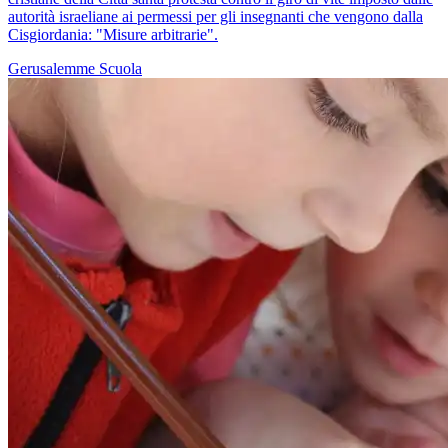
autorità israeliane ai permessi per gli insegnanti che vengono dalla
Cisgiordania: "Misure arbitrarie".
Gerusalemme
Scuola