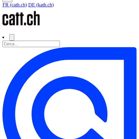
FR (cath.ch)
DE (kath.ch)