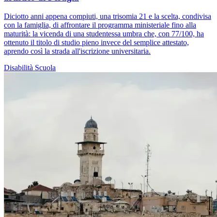
Diciotto anni appena compiuti, una trisomia 21 e la scelta, condivisa
con la famiglia, di affrontare il programma ministeriale fino alla
maturità: la vicenda di una studentessa umbra che, con 77/100, ha
ottenuto il titolo di studio pieno invece del semplice attestato,
aprendo così la strada all'iscrizione universitaria.
Disabilità
Scuola