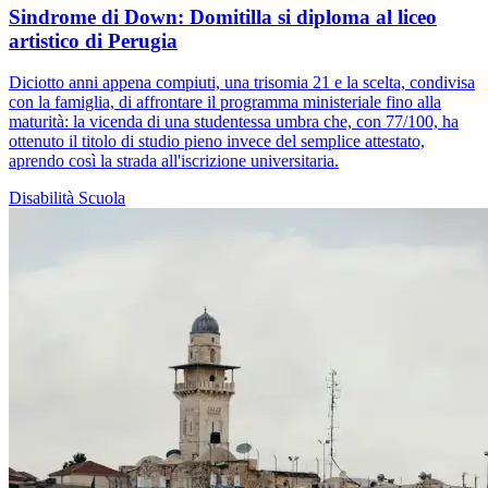
Sindrome di Down: Domitilla si diploma al liceo
artistico di Perugia
Diciotto anni appena compiuti, una trisomia 21 e la scelta, condivisa
con la famiglia, di affrontare il programma ministeriale fino alla
maturità: la vicenda di una studentessa umbra che, con 77/100, ha
ottenuto il titolo di studio pieno invece del semplice attestato,
aprendo così la strada all'iscrizione universitaria.
Disabilità
Scuola