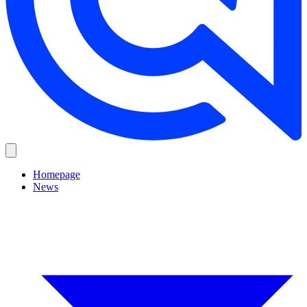
Homepage
News