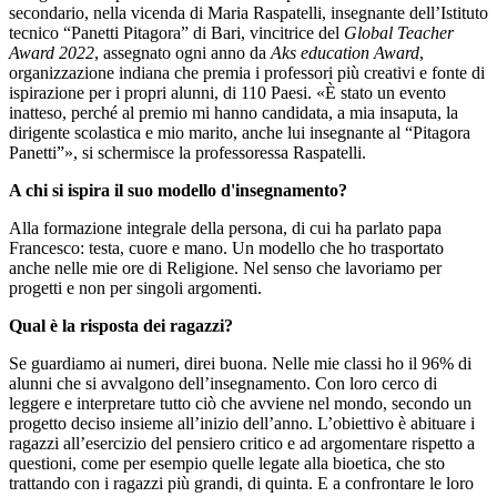
secondario, nella vicenda di Maria Raspatelli, insegnante dell’Istituto
tecnico “Panetti Pitagora” di Bari, vincitrice del
Global Teacher
Award 2022
, assegnato ogni anno da
Aks education Award
,
organizzazione indiana che premia i professori più creativi e fonte di
ispirazione per i propri alunni, di 110 Paesi. «È stato un evento
inatteso, perché al premio mi hanno candidata, a mia insaputa, la
dirigente scolastica e mio marito, anche lui insegnante al “Pitagora
Panetti”», si schermisce la professoressa Raspatelli.
A chi si ispira il suo modello d'insegnamento?
Alla formazione integrale della persona, di cui ha parlato papa
Francesco: testa, cuore e mano. Un modello che ho trasportato
anche nelle mie ore di Religione. Nel senso che lavoriamo per
progetti e non per singoli argomenti.
Qual è la risposta dei ragazzi?
Se guardiamo ai numeri, direi buona. Nelle mie classi ho il 96% di
alunni che si avvalgono dell’insegnamento. Con loro cerco di
leggere e interpretare tutto ciò che avviene nel mondo, secondo un
progetto deciso insieme all’inizio dell’anno. L’obiettivo è abituare i
ragazzi all’esercizio del pensiero critico e ad argomentare rispetto a
questioni, come per esempio quelle legate alla bioetica, che sto
trattando con i ragazzi più grandi, di quinta. E a confrontare le loro