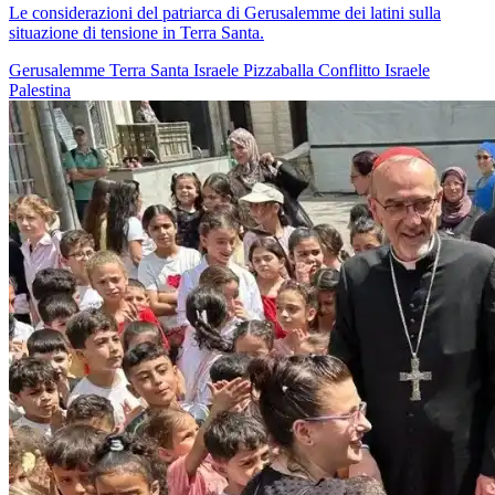
Le considerazioni del patriarca di Gerusalemme dei latini sulla
situazione di tensione in Terra Santa.
Gerusalemme
Terra Santa
Israele
Pizzaballa
Conflitto Israele
Palestina