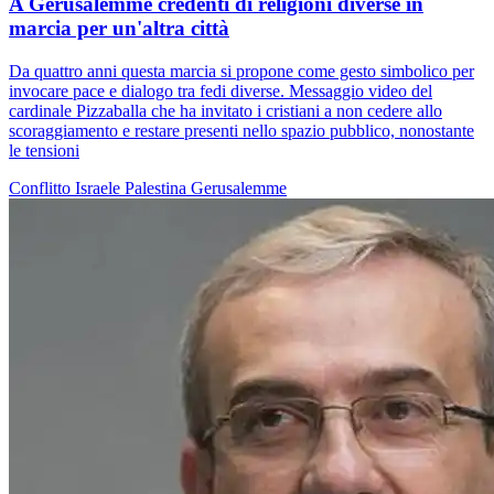
A Gerusalemme credenti di religioni diverse in
marcia per un'altra città
Da quattro anni questa marcia si propone come gesto simbolico per
invocare pace e dialogo tra fedi diverse. Messaggio video del
cardinale Pizzaballa che ha invitato i cristiani a non cedere allo
scoraggiamento e restare presenti nello spazio pubblico, nonostante
le tensioni
Conflitto Israele Palestina
Gerusalemme