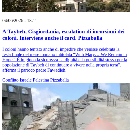
04/06/2026 - 18:11
A Taybeh, Cisgiordania, escalation di incursioni dei
coloni. Interviene anche il card. Pizzaballa
I coloni hanno tentato anche di impedire che venisse celebrata la
festa finale del mese mariano intitolata “With Mary… We Remain in
Hope”. È in gioco la sicurezza, la dignità e la possibilità stessa per la
popolazione di Taybeh di continuare a vivere nella propria terra”,
afferma il parroco padre Fawadleh.
Conflitto Israele Palestina
Pizzaballa