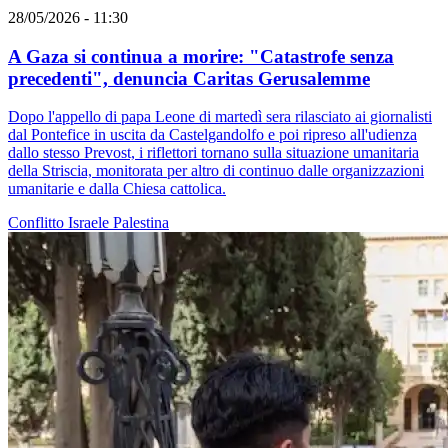
28/05/2026 - 11:30
A Gaza si continua a morire: "Catastrofe senza
precedenti", denuncia Caritas Gerusalemme
Dopo l'appello di papa Leone di martedì sera rilasciato ai giornalisti
dal Pontefice in uscita da Castelgandolfo e poi ripreso all'udienza
dallo stesso Prevost, i riflettori tornano sulla situazione umanitaria
della Striscia, monitorata per altro di continuo dalle organizzazioni
umanitarie e dalla Chiesa cattolica.
Conflitto Israele Palestina