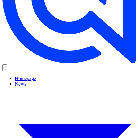
Homepage
News