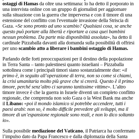
ostaggi di Hamas
da oltre una settimana: lo ha detto il porporato in
una intervista online con un gruppo di giornalisti per aggiornare
sulla situazione con la guerra che imperversa e con il timore di una
estensione del conflitto con l'eventuale invasione della Striscia di
Gaza. «
Se sono pronto ad uno scambio? Qualsiasi cosa, se anche
questo può portare alla libertà e riportare a casa quei bambini
nessun problema. Da parte mia disponibilità assoluta
», ha detto il
cardinale Pizzaballa davanti alla domanda sulla possibilità di offrirsi
per uno
scambio atto a liberare i bambini ostaggio di Hamas.
Parlando delle forti preoccupazioni per il destino della popolazione
in Terra Santa – tanto palestinesi quanto israeliani – Pizzaballa
sottolinea come i principali timori siano sostanzialmente due: «
il
primo è, in seguito all’operazione di terra, non so come si chiami,
la crisi umanitaria molto più grave che si creerà. Questo è il primo
timore, perché senz’altro ci saranno tantissime vittime
». L’altro
timore invece è che la guerra in Israele diventi un completo conflitto
regionale, che comprenda non solo Gaza o la West Bank ma anche
il
Libano:
«
poi il mondo islamico si potrebbe accendere, tutti i
paesi arabi: non so, è molto difficile prevedere gli sviluppi, ma il
timore di un’espansione regionale sono reali, e non lo dico soltanto
io».
Sulla possibile
mediazione del Vaticano
, il Patriarca ha confermato
l’impulso dato da Papa Francesco e dalla diplomazia della Santa