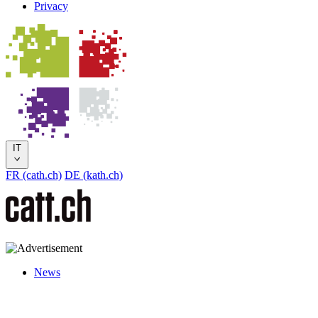
Privacy
IT
FR (cath.ch)
DE (kath.ch)
News