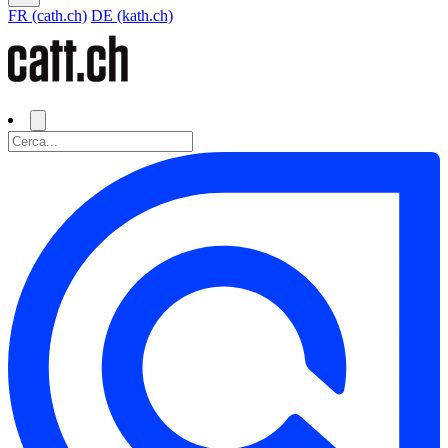
FR (cath.ch)
DE (kath.ch)