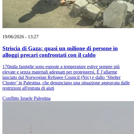
19/06/2026 - 13:27
Striscia di Gaza: quasi un milione di persone in
alloggi precari confrontati con il caldo
170mila famiglie sono esposte a temperature estive sempre più
elevate e senza materiali adeguati per proteggersi. È l’allarme
lanciato dal Norwegian Refugee Council (Nrc) e dallo ‘Shelter
Cluster’ in Palestina, che denunciano una situazione aggravata dalle
restrizioni all'entrata di aiuti
Conflitto Israele Palestina