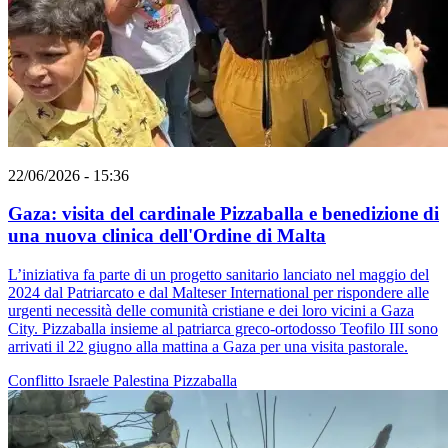
22/06/2026 - 15:36
Gaza: visita del cardinale Pizzaballa e benedizione di
una nuova clinica dell'Ordine di Malta
L’iniziativa fa parte di un progetto sanitario lanciato nel maggio del
2024 dal Patriarcato e dal Malteser International per rispondere alle
urgenti necessità delle comunità cristiane e dei loro vicini a Gaza
City. Pizzaballa insieme al patriarca greco-ortodosso Teofilo III sono
arrivati il 22 giugno alla mattina a Gaza per una visita pastorale.
Conflitto Israele Palestina
Pizzaballa