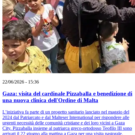
22/06/2026 - 15:36
Gaza: visita del cardinale Pizzaballa e benedizione di
una nuova clinica dell'Ordine di Malta
L’iniziativa fa parte di un progetto sanitario lanciato nel maggio del
2024 dal Patriarcato e dal Malteser International per rispondere alle
urgenti necessità delle comunità cristiane e dei loro vicini a Gaza
City. Pizzaballa insieme al patriarca greco-ortodosso Teofilo III sono
arrivati il 22 giugno alla mattina a Gaza per una visita pastorale.