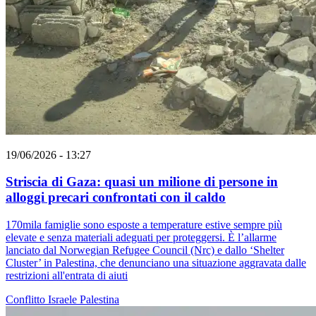
19/06/2026 - 13:27
Striscia di Gaza: quasi un milione di persone in
alloggi precari confrontati con il caldo
170mila famiglie sono esposte a temperature estive sempre più
elevate e senza materiali adeguati per proteggersi. È l’allarme
lanciato dal Norwegian Refugee Council (Nrc) e dallo ‘Shelter
Cluster’ in Palestina, che denunciano una situazione aggravata dalle
restrizioni all'entrata di aiuti
Conflitto Israele Palestina