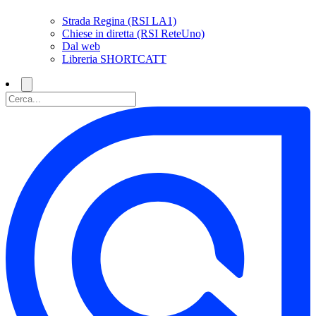
Strada Regina (RSI LA1)
Chiese in diretta (RSI ReteUno)
Dal web
Libreria SHORTCATT