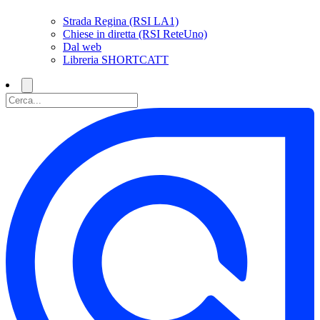
Strada Regina (RSI LA1)
Chiese in diretta (RSI ReteUno)
Dal web
Libreria SHORTCATT