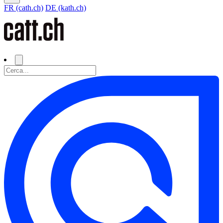
FR (cath.ch)
DE (kath.ch)