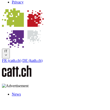
Privacy
IT
FR (cath.ch)
DE (kath.ch)
News