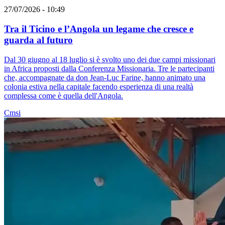
27/07/2026 - 10:49
Tra il Ticino e l’Angola un legame che cresce e
guarda al futuro
Dal 30 giugno al 18 luglio si è svolto uno dei due campi missionari
in Africa proposti dalla Conferenza Missionaria. Tre le partecipanti
che, accompagnate da don Jean-Luc Farine, hanno animato una
colonia estiva nella capitale facendo esperienza di una realtà
complessa come è quella dell'Angola.
Cmsi