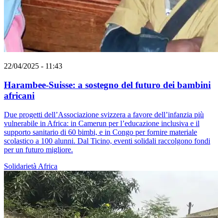
22/04/2025 - 11:43
Harambee-Suisse: a sostegno del futuro dei bambini
africani
Due progetti dell’Associazione svizzera a favore dell’infanzia più
vulnerabile in Africa: in Camerun per l’educazione inclusiva e il
supporto sanitario di 60 bimbi, e in Congo per fornire materiale
scolastico a 100 alunni. Dal Ticino, eventi solidali raccolgono fondi
per un futuro migliore.
Solidarietà
Africa