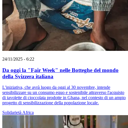
24/11/2025 - 6:22
Da oggi la "Fair Week" nelle Botteghe del mondo
della Svizzera italiana
L'iniziativa, che avrà luogo da oggi al 30 novembre, intende
sensibilizzare su un consumo equo e sostenibile attraverso l'acquisto
di tavolette di cioccolata prodotte in Ghana, nel contesto di un ampio
progetto di sensibilizzazione della popolazione locale.
Solidarietà
Africa