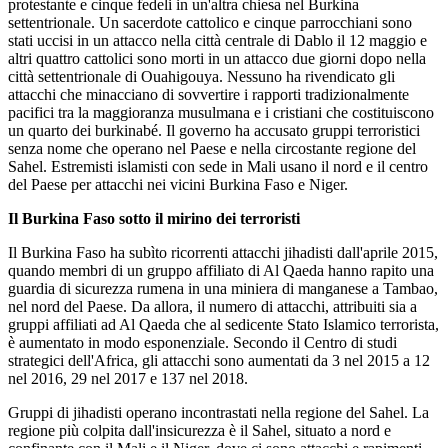
protestante e cinque fedeli in un'altra chiesa nel Burkina
settentrionale. Un sacerdote cattolico e cinque parrocchiani sono
stati uccisi in un attacco nella città centrale di Dablo il 12 maggio e
altri quattro cattolici sono morti in un attacco due giorni dopo nella
città settentrionale di Ouahigouya. Nessuno ha rivendicato gli
attacchi che minacciano di sovvertire i rapporti tradizionalmente
pacifici tra la maggioranza musulmana e i cristiani che costituiscono
un quarto dei burkinabé. Il governo ha accusato gruppi terroristici
senza nome che operano nel Paese e nella circostante regione del
Sahel. Estremisti islamisti con sede in Mali usano il nord e il centro
del Paese per attacchi nei vicini Burkina Faso e Niger.
Il Burkina Faso sotto il mirino dei terroristi
Il Burkina Faso ha subìto ricorrenti attacchi jihadisti dall'aprile 2015,
quando membri di un gruppo affiliato di Al Qaeda hanno rapito una
guardia di sicurezza rumena in una miniera di manganese a Tambao,
nel nord del Paese. Da allora, il numero di attacchi, attribuiti sia a
gruppi affiliati ad Al Qaeda che al sedicente Stato Islamico terrorista,
è aumentato in modo esponenziale. Secondo il Centro di studi
strategici dell'Africa, gli attacchi sono aumentati da 3 nel 2015 a 12
nel 2016, 29 nel 2017 e 137 nel 2018.
Gruppi di jihadisti operano incontrastati nella regione del Sahel. La
regione più colpita dall'insicurezza è il Sahel, situato a nord e