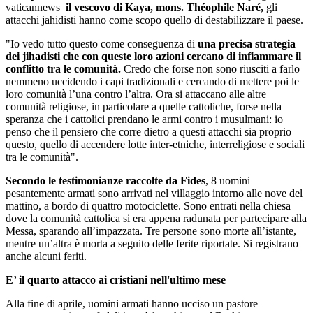
vaticannews
il vescovo di Kaya, mons. Théophile Naré,
gli
attacchi jahidisti hanno come scopo quello di destabilizzare il paese.
"Io vedo tutto questo come conseguenza di
una precisa strategia
dei jihadisti che con queste loro azioni cercano di infiammare il
conflitto tra le comunità.
Credo che forse non sono riusciti a farlo
nemmeno uccidendo i capi tradizionali e cercando di mettere poi le
loro comunità l’una contro l’altra. Ora si attaccano alle altre
comunità religiose, in particolare a quelle cattoliche, forse nella
speranza che i cattolici prendano le armi contro i musulmani: io
penso che il pensiero che corre dietro a questi attacchi sia proprio
questo, quello di accendere lotte inter-etniche, interreligiose e sociali
tra le comunità".
Secondo le testimonianze raccolte da Fides
, 8 uomini
pesantemente armati sono arrivati nel villaggio intorno alle nove del
mattino, a bordo di quattro motociclette. Sono entrati nella chiesa
dove la comunità cattolica si era appena radunata per partecipare alla
Messa, sparando all’impazzata. Tre persone sono morte all’istante,
mentre un’altra è morta a seguito delle ferite riportate. Si registrano
anche alcuni feriti.
E’ il quarto attacco ai cristiani nell'ultimo mese
Alla fine di aprile, uomini armati hanno ucciso un pastore