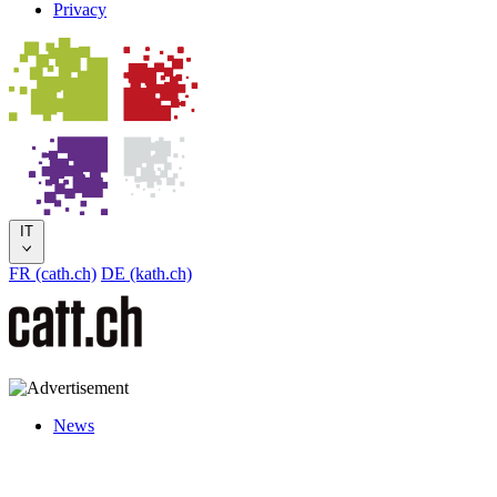
Privacy
IT
FR (cath.ch)
DE (kath.ch)
News