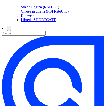
Strada Regina (RSI LA1)
Chiese in diretta (RSI ReteUno)
Dal web
Libreria SHORTCATT