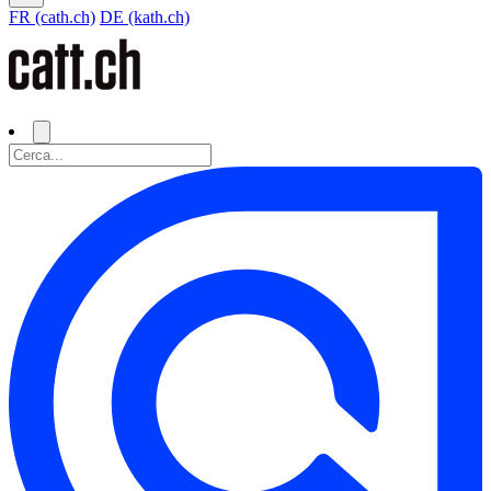
FR (cath.ch)
DE (kath.ch)