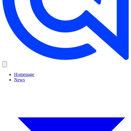
Homepage
News