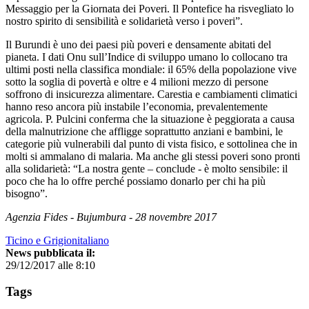
Messaggio per la Giornata dei Poveri. Il Pontefice ha risvegliato lo
nostro spirito di sensibilità e solidarietà verso i poveri”.
Il Burundi è uno dei paesi più poveri e densamente abitati del
pianeta. I dati Onu sull’Indice di sviluppo umano lo collocano tra
ultimi posti nella classifica mondiale: il 65% della popolazione vive
sotto la soglia di povertà e oltre e 4 milioni mezzo di persone
soffrono di insicurezza alimentare. Carestia e cambiamenti climatici
hanno reso ancora più instabile l’economia, prevalentemente
agricola. P. Pulcini conferma che la situazione è peggiorata a causa
della malnutrizione che affligge soprattutto anziani e bambini, le
categorie più vulnerabili dal punto di vista fisico, e sottolinea che in
molti si ammalano di malaria. Ma anche gli stessi poveri sono pronti
alla solidarietà: “La nostra gente – conclude - è molto sensibile: il
poco che ha lo offre perché possiamo donarlo per chi ha più
bisogno”.
Agenzia Fides - Bujumbura - 28 novembre 2017
Ticino e Grigionitaliano
News pubblicata il:
29/12/2017 alle 8:10
Tags