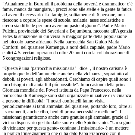
“Attualmente in Burundi il problema della povertà è drammatico: c’è
fame, manca da mangiare, i prezzi sono alle stelle e la gente fa fatica
ad avere il necessario. Le famiglie, solitamente di 6 persone, non
riescono a coprire le spese di scuola, malattia, tasse scolastiche e
credo sia difficile per loro avere un pasto al giorno”. Padre Mario
Pulcini, provinciale dei Saveriani a Bujumbura, racconta all'Agenzia
Fides la situazione in cui versa la maggior parte della popolazione
nel piccolo paese africano. Nella parrocchia San Guido Maria
Conforti, nel quartiere Kamenge, a nord della capitale, padre Mario
e altri 4 Saveriani operano da oltre 20 anni con la collaborazione di
5 congregazioni religiose.
“Questa è una ‘parrocchia missionaria’ - dice -, il nostro carisma è
proprio quello dell’annuncio e anche della vicinanza, soprattutto ai
deboli, ai poveri, agli abbandonati. Cerchiamo di capire quali sono i
loro bisogni e di aiutarli il più possibile”. In occasione della prima
Giornata mondiale dei Poveri istituita da Papa Francesco, nella
parrocchia di Kamenge sono stati organizzate iniziative di vicinanza
a persone in difficoltà: “I nostri confratelli fanno visita
periodicamente ai tanti ammalati del quartiere, portando loro, oltre ai
i sacramenti, anche cibo, beni di prima necessità e medicine”. I
missionari garantiscono anche cure gratuite agli ammalati grazie al
vicino dispensario gestito dalle suore dello Spirito santo. “Un segno
di vicinanza per questa gente- continua il missionario- è un mettere
in pratica l’insegnamento che ci ha dato Papa Francesco con il