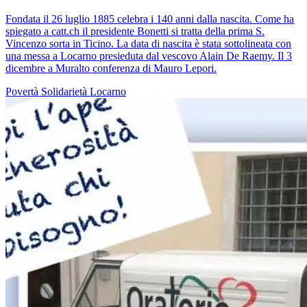
Fondata il 26 luglio 1885 celebra i 140 anni dalla nascita. Come ha
spiegato a catt.ch il presidente Bonetti si tratta della prima S.
Vincenzo sorta in Ticino. La data di nascita è stata sottolineata con
una messa a Locarno presieduta dal vescovo Alain De Raemy. Il 3
dicembre a Muralto conferenza di Mauro Lepori.
Povertà
Solidarietà
Locarno