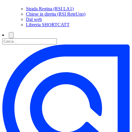
Strada Regina (RSI LA1)
Chiese in diretta (RSI ReteUno)
Dal web
Libreria SHORTCATT