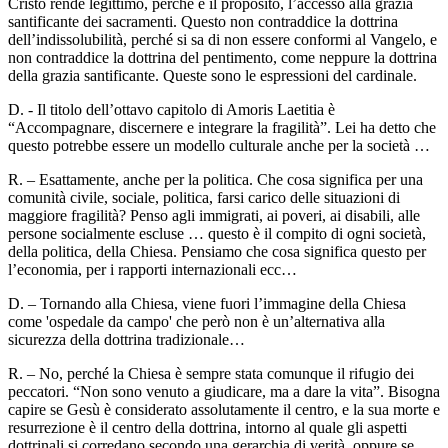
Cristo rende legittimo, perché è il proposito, l’accesso alla grazia
santificante dei sacramenti. Questo non contraddice la dottrina
dell’indissolubilità, perché si sa di non essere conformi al Vangelo, e
non contraddice la dottrina del pentimento, come neppure la dottrina
della grazia santificante. Queste sono le espressioni del cardinale.
D. - Il titolo dell’ottavo capitolo di Amoris Laetitia è
“Accompagnare, discernere e integrare la fragilità”. Lei ha detto che
questo potrebbe essere un modello culturale anche per la società …
R. – Esattamente, anche per la politica. Che cosa significa per una
comunità civile, sociale, politica, farsi carico delle situazioni di
maggiore fragilità? Penso agli immigrati, ai poveri, ai disabili, alle
persone socialmente escluse … questo è il compito di ogni società,
della politica, della Chiesa. Pensiamo che cosa significa questo per
l’economia, per i rapporti internazionali ecc…
D. – Tornando alla Chiesa, viene fuori l’immagine della Chiesa
come 'ospedale da campo' che però non è un’alternativa alla
sicurezza della dottrina tradizionale…
R. – No, perché la Chiesa è sempre stata comunque il rifugio dei
peccatori. “Non sono venuto a giudicare, ma a dare la vita”. Bisogna
capire se Gesù è considerato assolutamente il centro, e la sua morte e
resurrezione è il centro della dottrina, intorno al quale gli aspetti
dottrinali si corredano secondo una gerarchia di verità, oppure se