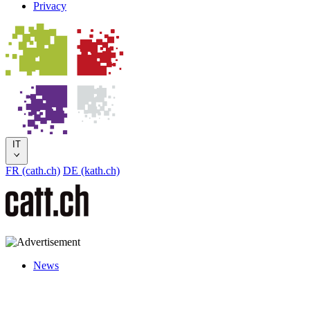
Privacy
IT
FR (cath.ch)
DE (kath.ch)
News