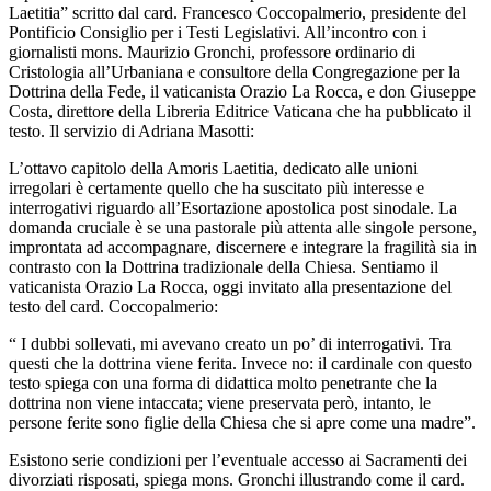
Laetitia” scritto dal card. Francesco Coccopalmerio, presidente del
Pontificio Consiglio per i Testi Legislativi. All’incontro con i
giornalisti mons. Maurizio Gronchi, professore ordinario di
Cristologia all’Urbaniana e consultore della Congregazione per la
Dottrina della Fede, il vaticanista Orazio La Rocca, e don Giuseppe
Costa, direttore della Libreria Editrice Vaticana che ha pubblicato il
testo. Il servizio di Adriana Masotti:
L’ottavo capitolo della Amoris Laetitia, dedicato alle unioni
irregolari è certamente quello che ha suscitato più interesse e
interrogativi riguardo all’Esortazione apostolica post sinodale. La
domanda cruciale è se una pastorale più attenta alle singole persone,
improntata ad accompagnare, discernere e integrare la fragilità sia in
contrasto con la Dottrina tradizionale della Chiesa. Sentiamo il
vaticanista Orazio La Rocca, oggi invitato alla presentazione del
testo del card. Coccopalmerio:
“ I dubbi sollevati, mi avevano creato un po’ di interrogativi. Tra
questi che la dottrina viene ferita. Invece no: il cardinale con questo
testo spiega con una forma di didattica molto penetrante che la
dottrina non viene intaccata; viene preservata però, intanto, le
persone ferite sono figlie della Chiesa che si apre come una madre”.
Esistono serie condizioni per l’eventuale accesso ai Sacramenti dei
divorziati risposati, spiega mons. Gronchi illustrando come il card.