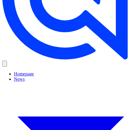
Homepage
News