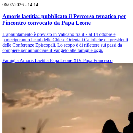
06/07/2026 - 14:14
Amoris laetitia: pubblicato il Percorso tematico per
l’incontro convocato da Papa Leone
L'appuntamento è previsto in Vaticano fra il 7 al 14 ottobre e
parteciperanno i capi delle Chiese Orientali Cattoliche e i presidenti
delle Conferenze Episcopali. Lo scopo è di riflettere sui passi da
compiere per annunciare il Vangelo alle famiglie oggi.
Famiglia
Amoris Laetitia
Papa Leone XIV
Papa Francesco