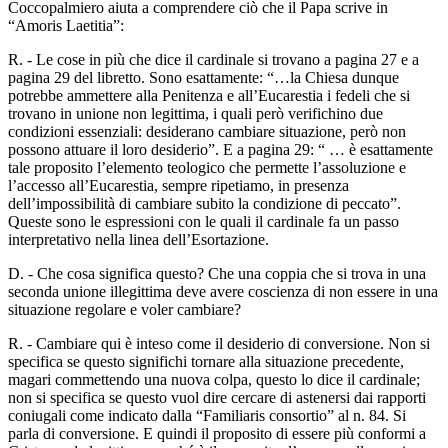
Coccopalmiero aiuta a comprendere ciò che il Papa scrive in
“Amoris Laetitia”:
R. - Le cose in più che dice il cardinale si trovano a pagina 27 e a
pagina 29 del libretto. Sono esattamente: “…la Chiesa dunque
potrebbe ammettere alla Penitenza e all’Eucarestia i fedeli che si
trovano in unione non legittima, i quali però verifichino due
condizioni essenziali: desiderano cambiare situazione, però non
possono attuare il loro desiderio”. E a pagina 29: “ … è esattamente
tale proposito l’elemento teologico che permette l’assoluzione e
l’accesso all’Eucarestia, sempre ripetiamo, in presenza
dell’impossibilità di cambiare subito la condizione di peccato”.
Queste sono le espressioni con le quali il cardinale fa un passo
interpretativo nella linea dell’Esortazione.
D. - Che cosa significa questo? Che una coppia che si trova in una
seconda unione illegittima deve avere coscienza di non essere in una
situazione regolare e voler cambiare?
R. - Cambiare qui è inteso come il desiderio di conversione. Non si
specifica se questo significhi tornare alla situazione precedente,
magari commettendo una nuova colpa, questo lo dice il cardinale;
non si specifica se questo vuol dire cercare di astenersi dai rapporti
coniugali come indicato dalla “Familiaris consortio” al n. 84. Si
parla di conversione. E quindi il proposito di essere più conformi a