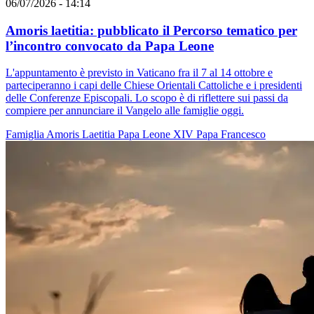
06/07/2026 - 14:14
Amoris laetitia: pubblicato il Percorso tematico per
l’incontro convocato da Papa Leone
L'appuntamento è previsto in Vaticano fra il 7 al 14 ottobre e
parteciperanno i capi delle Chiese Orientali Cattoliche e i presidenti
delle Conferenze Episcopali. Lo scopo è di riflettere sui passi da
compiere per annunciare il Vangelo alle famiglie oggi.
Famiglia
Amoris Laetitia
Papa Leone XIV
Papa Francesco