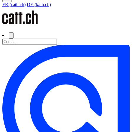
FR (cath.ch)
DE (kath.ch)