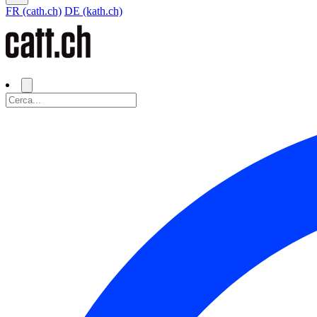
FR (cath.ch)
DE (kath.ch)