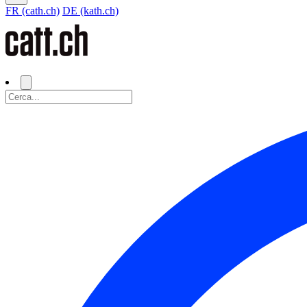
FR (cath.ch)
DE (kath.ch)