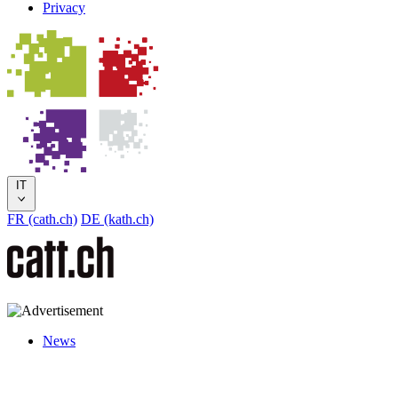
Privacy
IT
FR (cath.ch)
DE (kath.ch)
News