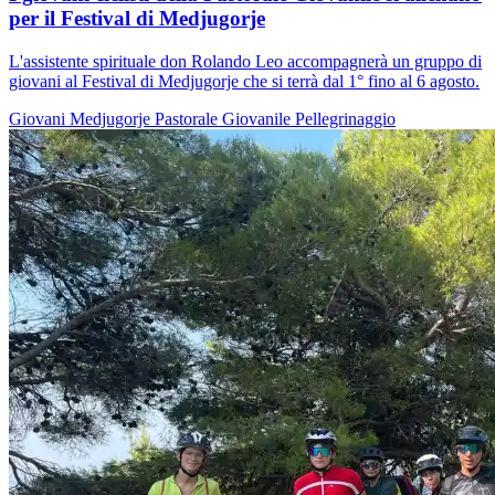
per il Festival di Medjugorje
L'assistente spirituale don Rolando Leo accompagnerà un gruppo di
giovani al Festival di Medjugorje che si terrà dal 1° fino al 6 agosto.
Giovani
Medjugorje
Pastorale Giovanile
Pellegrinaggio