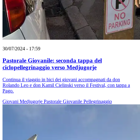
30/07/2024 - 17:59
Pastorale Giovanile: seconda tappa del
ciclopellegrinaggio verso Medjugorje
Continua il viaggio in bici dei giovani accompagnati da don
Rolando Leo e don Kamil Cielinski verso il Festival, con tappa a
Pago.
Giovani
Medjugorje
Pastorale Giovanile
Pellegrinaggio