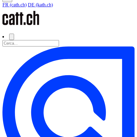
FR (cath.ch)
DE (kath.ch)