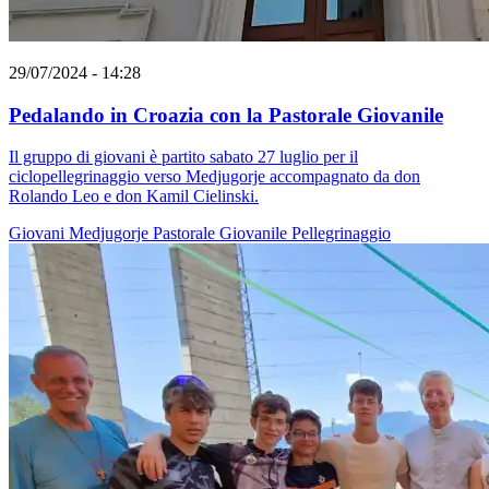
29/07/2024 - 14:28
Pedalando in Croazia con la Pastorale Giovanile
Il gruppo di giovani è partito sabato 27 luglio per il
ciclopellegrinaggio verso Medjugorje accompagnato da don
Rolando Leo e don Kamil Cielinski.
Giovani
Medjugorje
Pastorale Giovanile
Pellegrinaggio