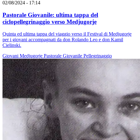
02/08/2024 - 17:14
Pastorale Giovanile: ultima tappa del
ciclopellegrinaggio verso Medjugorje
Quinta ed ultima tappa del viaggio verso il Festival di Medjugorje
per i giovani accompagnati da don Rolando Leo e don Kamil
Cielinski.
Giovani
Medjugorje
Pastorale Giovanile
Pellegrinaggio