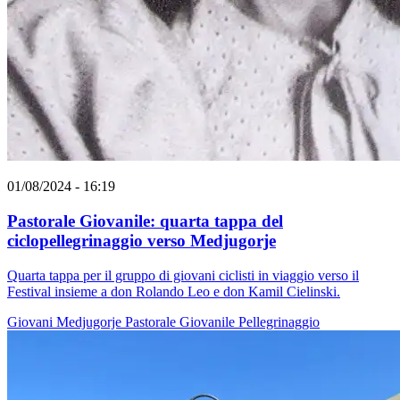
01/08/2024 - 16:19
Pastorale Giovanile: quarta tappa del
ciclopellegrinaggio verso Medjugorje
Quarta tappa per il gruppo di giovani ciclisti in viaggio verso il
Festival insieme a don Rolando Leo e don Kamil Cielinski.
Giovani
Medjugorje
Pastorale Giovanile
Pellegrinaggio