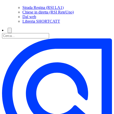
Strada Regina (RSI LA1)
Chiese in diretta (RSI ReteUno)
Dal web
Libreria SHORTCATT