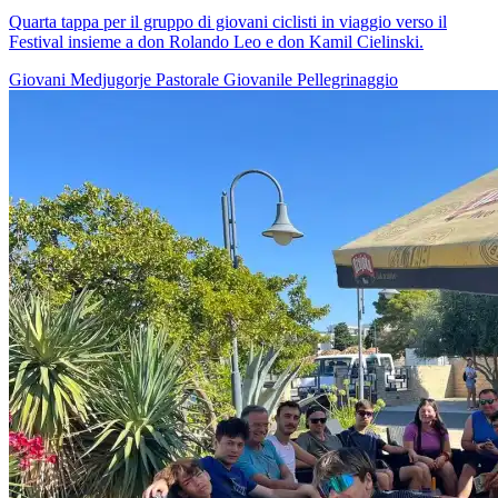
Quarta tappa per il gruppo di giovani ciclisti in viaggio verso il
Festival insieme a don Rolando Leo e don Kamil Cielinski.
Giovani
Medjugorje
Pastorale Giovanile
Pellegrinaggio