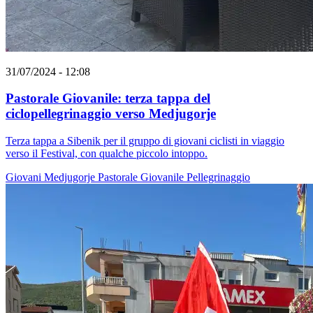
31/07/2024 - 12:08
Pastorale Giovanile: terza tappa del
ciclopellegrinaggio verso Medjugorje
Terza tappa a Sibenik per il gruppo di giovani ciclisti in viaggio
verso il Festival, con qualche piccolo intoppo.
Giovani
Medjugorje
Pastorale Giovanile
Pellegrinaggio