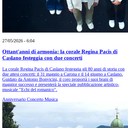
27/05/2026 - 6:04
Ottant'anni di armonia: la corale Regina Pacis di
Caslano festeggia con due concerti
La corale Regina Pacis di Caslano festeggia gli 80 anni di storia con
due attesi concerti: il 31 maggio a Carona e il 14 giugno a Caslano.
Guidato da Antonio Bonvicini, il coro proporrà i suoi brani di
maggior successo e presenterà la speciale pubblicazione artistico-
musicale "Echi del romanico".
Anniversario
Concerto
Musica