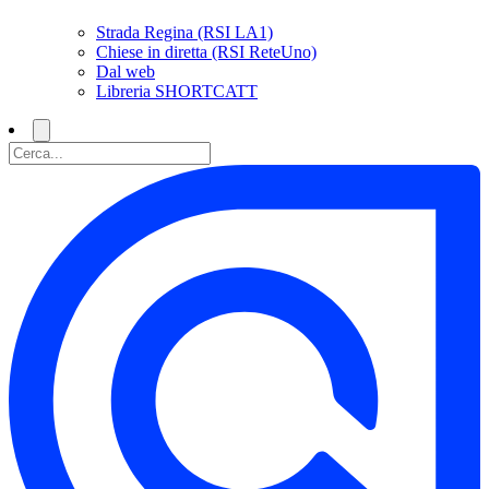
Strada Regina (RSI LA1)
Chiese in diretta (RSI ReteUno)
Dal web
Libreria SHORTCATT