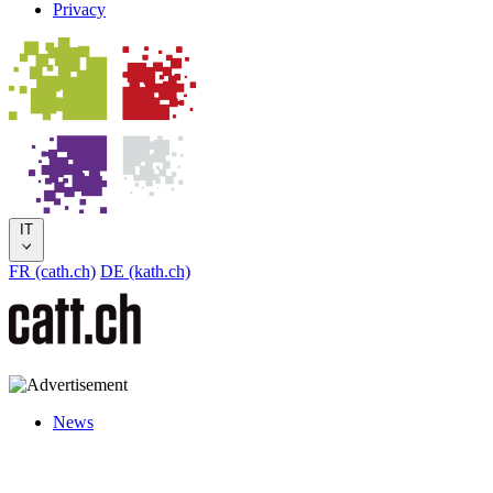
Privacy
IT
FR (cath.ch)
DE (kath.ch)
News