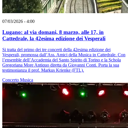
07/03/2026 - 4:00
Lugano: al via domani, 8 marzo, alle 17, in
Cattedrale, la 42esima edizione dei Vesperali
Si tratta del primo dei tre concerti della 42esima edizione dei
Vesperali, promossa dall’Ass. Amici della Musica in Cattedrale. Con
l’ensemble dell’Accademia del Santo Spirito di Torino e la Schola
Gregoriana More Antiquo diretta da Giovanni Conti. Porta la sua
testimonianza il prof. Markus Krienke (FTL).
Concerto
Musica