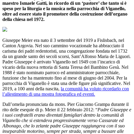
maestro Ismaele Gatti, in ricordo di un ‘pastore’ che tanto si è
speso per la liturgia e la musica nella parrocchia di Viganello,
oltre ad essere stato il promotore della costruzione dell’organo
della chiesa nel 1972.
Giuseppe Meier era nato il 3 settembre del 1919 a Fislisbach, nel
Canton Argovia. Nel suo cammino vocazionale ha abbracciato il
carisma dei padri redentoristi, una congregazione fondata nel 1732
da un grande santo dei secoli scorsi, Sant’Alfonso Maria de Liguori.
Padre Giuseppe è arrivato Viganello nel 1949 con l’incarico di
vicario della nuova rettoria di Santa Teresa del Bambino Gesù. Nel
1988 è stato nominato parroco ed amministratore parrocchiale,
funzione che ha mantenuto fino al mese di giugno del 2004. Per la
parrocchia di Viganello è stata una delle figure più significative. Nel
2019, a 100 anni della nascita,
la comunità ha voluto ricordarlo con
l’allestimento di una mostra fotografica ed eventi.
Dall’omelia pronunciata da mons. Pier Giacomo Grampa durante il
rito delle esequie di p. Meier il 22 febbraio 2012: “
Padre Giuseppe e
i suoi confratelli erano diventati famigliari dentro la comunità di
Viganello che si estendeva progressivamente verso Cassarate ed
Albonago, che lo zelante padre Giuseppe raggiungeva con il suo
inseparabile motorino, sempre per strada, sempre a bussare alle