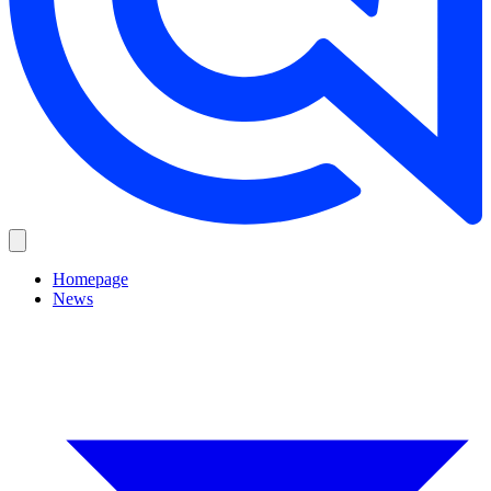
Homepage
News