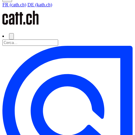
FR (cath.ch)
DE (kath.ch)