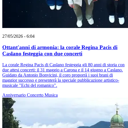
27/05/2026 - 6:04
Ottant'anni di armonia: la corale Regina Pacis di
Caslano festeggia con due concerti
La corale Regina Pacis di Caslano festeggia gli 80 anni di storia con
due attesi concerti: il 31 maggio a Carona e il 14 giugno a Caslano.
Guidato da Antonio Bonvicini, il coro proporrà i suoi brani di
maggior successo e presenterà la speciale pubblicazione artistico-
musicale "Echi del romanico".
Anniversario
Concerto
Musica