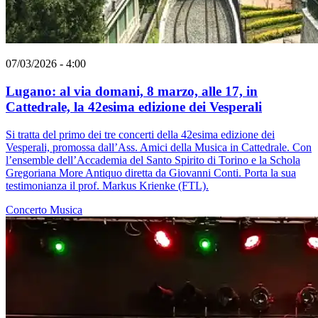
07/03/2026 - 4:00
Lugano: al via domani, 8 marzo, alle 17, in
Cattedrale, la 42esima edizione dei Vesperali
Si tratta del primo dei tre concerti della 42esima edizione dei
Vesperali, promossa dall’Ass. Amici della Musica in Cattedrale. Con
l’ensemble dell’Accademia del Santo Spirito di Torino e la Schola
Gregoriana More Antiquo diretta da Giovanni Conti. Porta la sua
testimonianza il prof. Markus Krienke (FTL).
Concerto
Musica