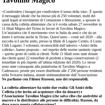
Tavolino Magico
«Condividere i bisogni per condividere il senso della vita». È questo
il messaggio ideale che ha mosso più di 250 volontari, molti dei
quali legati al movimento di Comunione e liberazione, a sposare la
causa della colletta alimentare che si è svolta sabato 27 novembre in
11 filiali Migros del Ticino in favore di Tavolino Magico.
Un’iniziativa che il movimento vive in Italia da anni e che da un
lustro è arrivata anche in Ticino. Quest’anno – come nel 2020 – alla
raccolta si è anche unito, presso la filiale di Lugano Centro, il Lions
Club Lugano. I volontari, riconoscibili dall’adesivo «Amici della
colletta», hanno proposto – nel rispetto delle norme sanitarie vigenti
– questo gesto di carità ai clienti. Nelle 11 filiali sono state donate
dai clienti quasi 22 tonnellate di prodotti a lunga conservazione (2
tonnellate in più rispetto all’ultima edizione del 2020). Le stesse
sono state consegnate alla piattaforma di Tavolino Magico a
Cadenazzo, pronte per essere distribuite alle 2’200 persone residenti
nella Svizzera italiana, aiutate settimanalmente dall’Associazione.
Ne parliamo con Filmon Russom, uno dei responsabili.
La colletta alimentare ha unito due realtà: Gli Amici della
Colletta (che invita ad acquistare cibo da donare) e
l’Associazione Tavolino Magico (che salva cibo che andrebbe al
macero e lo distribuisce alle persone in difficoltà). Russon, da
dove nasce questa collaborazione?