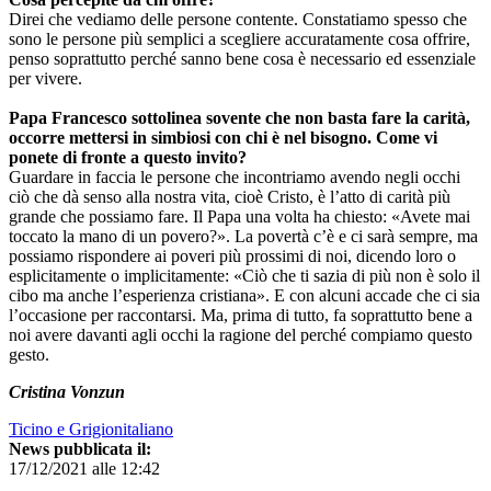
Direi che vediamo delle persone contente. Constatiamo spesso che
sono le persone più semplici a scegliere accuratamente cosa offrire,
penso soprattutto perché sanno bene cosa è necessario ed essenziale
per vivere.
Papa Francesco sottolinea sovente che non basta fare la carità,
occorre mettersi in simbiosi con chi è nel bisogno. Come vi
ponete di fronte a questo invito?
Guardare in faccia le persone che incontriamo avendo negli occhi
ciò che dà senso alla nostra vita, cioè Cristo, è l’atto di carità più
grande che possiamo fare. Il Papa una volta ha chiesto: «Avete mai
toccato la mano di un povero?». La povertà c’è e ci sarà sempre, ma
possiamo rispondere ai poveri più prossimi di noi, dicendo loro o
esplicitamente o implicitamente: «Ciò che ti sazia di più non è solo il
cibo ma anche l’esperienza cristiana». E con alcuni accade che ci sia
l’occasione per raccontarsi. Ma, prima di tutto, fa soprattutto bene a
noi avere davanti agli occhi la ragione del perché compiamo questo
gesto.
Cristina Vonzun
Ticino e Grigionitaliano
News pubblicata il:
17/12/2021 alle 12:42