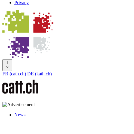
Privacy
IT
FR (cath.ch)
DE (kath.ch)
News