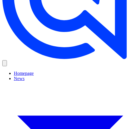
Homepage
News