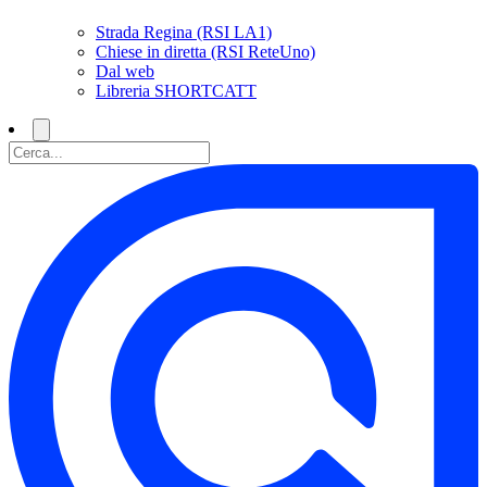
Strada Regina (RSI LA1)
Chiese in diretta (RSI ReteUno)
Dal web
Libreria SHORTCATT