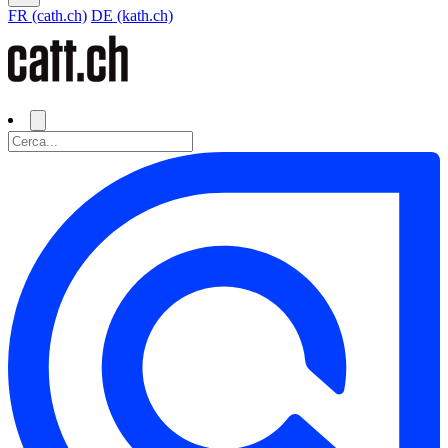
FR (cath.ch)
DE (kath.ch)