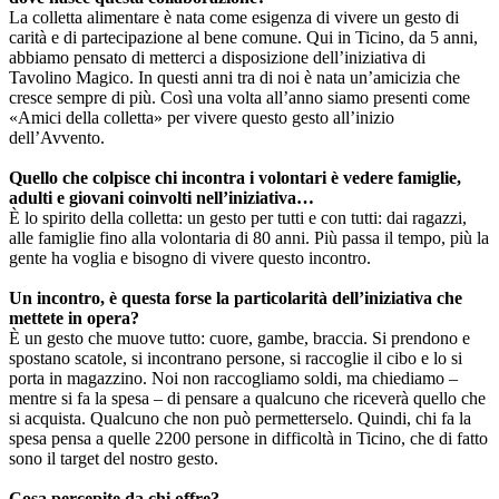
La colletta alimentare è nata come esigenza di vivere un gesto di
carità e di partecipazione al bene comune. Qui in Ticino, da 5 anni,
abbiamo pensato di metterci a disposizione dell’iniziativa di
Tavolino Magico. In questi anni tra di noi è nata un’amicizia che
cresce sempre di più. Così una volta all’anno siamo presenti come
«Amici della colletta» per vivere questo gesto all’inizio
dell’Avvento.
Quello che colpisce chi incontra i volontari è vedere famiglie,
adulti e giovani coinvolti nell’iniziativa…
È lo spirito della colletta: un gesto per tutti e con tutti: dai ragazzi,
alle famiglie fino alla volontaria di 80 anni. Più passa il tempo, più la
gente ha voglia e bisogno di vivere questo incontro.
Un incontro, è questa forse la particolarità dell’iniziativa che
mettete in opera?
È un gesto che muove tutto: cuore, gambe, braccia. Si prendono e
spostano scatole, si incontrano persone, si raccoglie il cibo e lo si
porta in magazzino. Noi non raccogliamo soldi, ma chiediamo –
mentre si fa la spesa – di pensare a qualcuno che riceverà quello che
si acquista. Qualcuno che non può permetterselo. Quindi, chi fa la
spesa pensa a quelle 2200 persone in difficoltà in Ticino, che di fatto
sono il target del nostro gesto.
Cosa percepite da chi offre?