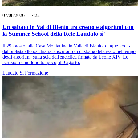
07/08/2026 - 17:22
Un sabato in Val di Blenio tra creato e algoritmi con
la Summer School della Rete Laudato si'
Il 29 agosto, alla Casa Montanina in Valle di Blenio, cinque voci -
dal biblista allo psichiatra -discutono di custodia del creato nel tempo
degli algoritmi, sulla scia dell'enciclica firmata da Leone XIV. Le
iscrizioni chiudono tra poco, il 9 agosto.
Laudato Si
Formazione