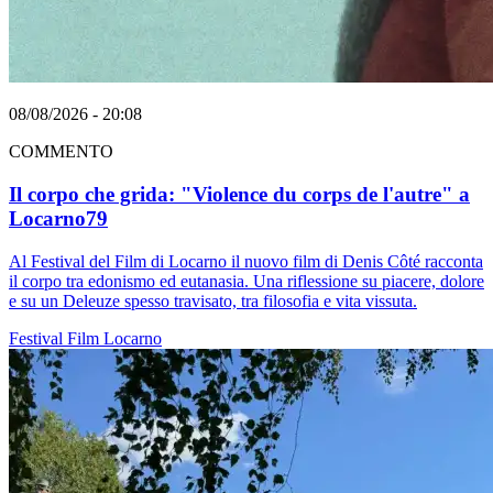
08/08/2026 - 20:08
COMMENTO
Il corpo che grida: "Violence du corps de l'autre" a
Locarno79
Al Festival del Film di Locarno il nuovo film di Denis Côté racconta
il corpo tra edonismo ed eutanasia. Una riflessione su piacere, dolore
e su un Deleuze spesso travisato, tra filosofia e vita vissuta.
Festival
Film
Locarno