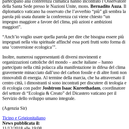
partecipano alla conferenza climatica hanno incontrato l’Osservatore
della Santa Sede presso le Nazioni Unite, mons.
Bernadito Auza
. Il
diplomatico vaticano ha osservato che l’avverbio “più” gli sembra la
parola più usata durante la conferenza cui viene chiesto “un
impegno maggiore a favore del clima, più azioni e ambizioni
maggiori”.
“Anch’io voglio usare quella parola per dire che bisogna essere più
impegnati nella vita spirituale affinché essa porti frutti sotto forma di
una ‘conversione ecologica’”.
Inoltre, numerosi rappresentanti di diversi movimenti e
organizzazioni cattoliche del mondo – anche italiane – hanno
partecipato nella città polacca alla manifestazione in difesa del clima
gravemente minacciato dall’uso del carbon fossile e di altre fonti non
rinnovabili di energia. Al termine della marcia, che ha attraversato il
centro città, i dimostranti si sono incontrati per discutere di teologia e
di ecologia con padre
Joshtrom Isaac Kureethadam
, coordinatore
del settore di “Ecologia & Creato” del Dicastero vaticano per il
Servizio dello sviluppo umano integrale.
(Agenzia Sir)
Ticino e Grigionitaliano
News pubblicata il:
11/12/2018 alle 19:08