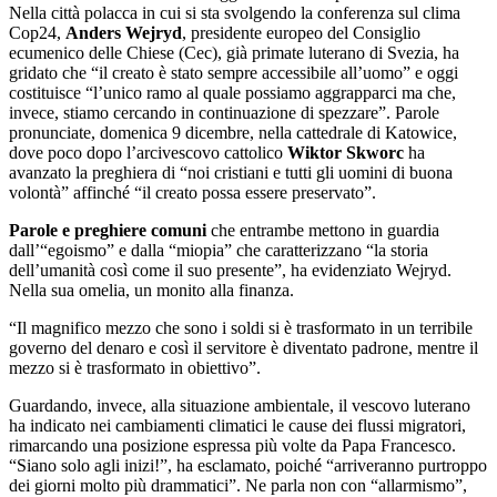
Nella città polacca in cui si sta svolgendo la conferenza sul clima
Cop24,
Anders Wejryd
, presidente europeo del Consiglio
ecumenico delle Chiese (Cec), già primate luterano di Svezia, ha
gridato che “il creato è stato sempre accessibile all’uomo” e oggi
costituisce “l’unico ramo al quale possiamo aggrapparci ma che,
invece, stiamo cercando in continuazione di spezzare”. Parole
pronunciate, domenica 9 dicembre, nella cattedrale di Katowice,
dove poco dopo l’arcivescovo cattolico
Wiktor Skworc
ha
avanzato la preghiera di “noi cristiani e tutti gli uomini di buona
volontà” affinché “il creato possa essere preservato”.
Parole e preghiere comuni
che entrambe mettono in guardia
dall’“egoismo” e dalla “miopia” che caratterizzano “la storia
dell’umanità così come il suo presente”, ha evidenziato Wejryd.
Nella sua omelia, un monito alla finanza.
“Il magnifico mezzo che sono i soldi si è trasformato in un terribile
governo del denaro e così il servitore è diventato padrone, mentre il
mezzo si è trasformato in obiettivo”.
Guardando, invece, alla situazione ambientale, il vescovo luterano
ha indicato nei cambiamenti climatici le cause dei flussi migratori,
rimarcando una posizione espressa più volte da Papa Francesco.
“Siano solo agli inizi!”, ha esclamato, poiché “arriveranno purtroppo
dei giorni molto più drammatici”. Ne parla non con “allarmismo”,