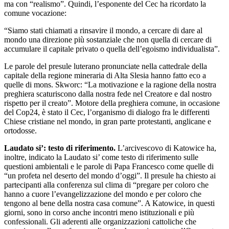
ma con “realismo”. Quindi, l’esponente del Cec ha ricordato la
comune vocazione:
“Siamo stati chiamati a rinsavire il mondo, a cercare di dare al
mondo una direzione più sostanziale che non quella di cercare di
accumulare il capitale privato o quella dell’egoismo individualista”.
Le parole del presule luterano pronunciate nella cattedrale della
capitale della regione mineraria di Alta Slesia hanno fatto eco a
quelle di mons. Skworc: “La motivazione e la ragione della nostra
preghiera scaturiscono dalla nostra fede nel Creatore e dal nostro
rispetto per il creato”. Motore della preghiera comune, in occasione
del Cop24, è stato il Cec, l’organismo di dialogo fra le differenti
Chiese cristiane nel mondo, in gran parte protestanti, anglicane e
ortodosse.
Laudato si’: testo di riferimento.
L’arcivescovo di Katowice ha,
inoltre, indicato la Laudato si’ come testo di riferimento sulle
questioni ambientali e le parole di Papa Francesco come quelle di
“un profeta nel deserto del mondo d’oggi”. Il presule ha chiesto ai
partecipanti alla conferenza sul clima di “pregare per coloro che
hanno a cuore l’evangelizzazione del mondo e per coloro che
tengono al bene della nostra casa comune”. A Katowice, in questi
giorni, sono in corso anche incontri meno istituzionali e più
confessionali. Gli aderenti alle organizzazioni cattoliche che