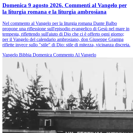
Domenica 9 agosto 2026. Commenti al Vangelo per
la liturgia romana e la liturgia ambrosiana
Nel commento al Vangelo per la liturgia romana Dante Balbo
propone una riflessione sull'episodio evangelico di Gesù nel mare in
tempesta, riflettendo sull'aiuto di Dio che ci è offerto ogni giorno;
per il Vangelo del calendario ambrosiano, don Giuseppe Grampa
riflette invece sullo "stile" di Dio: stile di mitezza, vicinanza discreta.
Vangelo
Bibbia
Domenica
Commento Al Vangelo