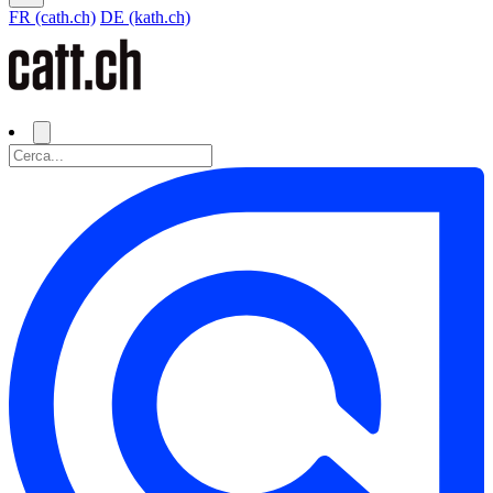
FR (cath.ch)
DE (kath.ch)