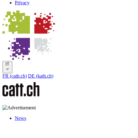
Privacy
IT
FR (cath.ch)
DE (kath.ch)
News