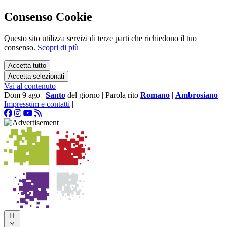
Consenso Cookie
Questo sito utilizza servizi di terze parti che richiedono il tuo
consenso.
Scopri di più
Accetta tutto
Accetta selezionati
Vai al contenuto
Dom 9 ago
|
Santo
del giorno
|
Parola rito
Romano
|
Ambrosiano
Impressum e contatti
|
IT