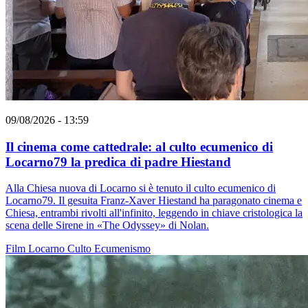
09/08/2026 - 13:59
Il cinema come cattedrale: al culto ecumenico di
Locarno79 la predica di padre Hiestand
Alla Chiesa nuova di Locarno si è tenuto il culto ecumenico di
Locarno79. Il gesuita Franz-Xaver Hiestand ha paragonato cinema e
Chiesa, entrambi rivolti all'infinito, leggendo in chiave cristologica la
scena delle Sirene in «The Odyssey» di Nolan.
Film
Locarno
Culto
Ecumenismo