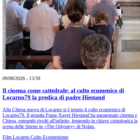
09/08/2026 - 13:59
Il cinema come cattedrale: al culto ecumenico di
Locarno79 la predica di padre Hiestand
Alla Chiesa nuova di Locarno si è tenuto il culto ecumenico di
Locarno79. Il gesuita Franz-Xaver Hiestand ha paragonato cinema e
Chiesa, entrambi rivolti all'infinito, leggendo in chiave cristologica la
scena delle Sirene in «The Odyssey» di Nolan.
Film
Locarno
Culto
Ecumenismo