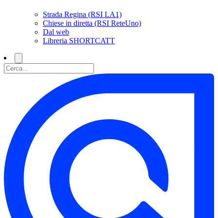
Strada Regina (RSI LA1)
Chiese in diretta (RSI ReteUno)
Dal web
Libreria SHORTCATT