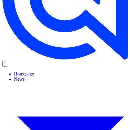
Homepage
News