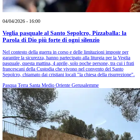
04/04/2026 - 16:00
Veglia pasquale al Santo Sepolcro, Pizzaballa: la
Parola di Dio più forte di ogni silenzio
Nel contesto della guerra in corso e delle limitazioni imposte per
garantire la sicurezza, hanno partecipato alla liturgia per la Veglia
pasquale, questa mattina, 4 aprile, solo poche persone, tra cui i frati
francescani della Custodia che vivono nel convento del Santo
Sepolcro, chiamato dai cristiani locali "la chiesa della risurrezione".
Pasqua
Terra Santa
Medio Oriente
Gerusalemme