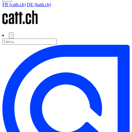
FR (cath.ch)
DE (kath.ch)