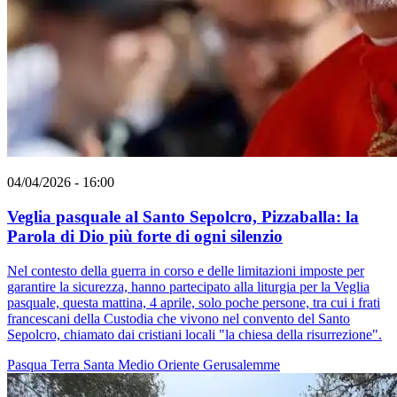
04/04/2026 - 16:00
Veglia pasquale al Santo Sepolcro, Pizzaballa: la
Parola di Dio più forte di ogni silenzio
Nel contesto della guerra in corso e delle limitazioni imposte per
garantire la sicurezza, hanno partecipato alla liturgia per la Veglia
pasquale, questa mattina, 4 aprile, solo poche persone, tra cui i frati
francescani della Custodia che vivono nel convento del Santo
Sepolcro, chiamato dai cristiani locali "la chiesa della risurrezione".
Pasqua
Terra Santa
Medio Oriente
Gerusalemme