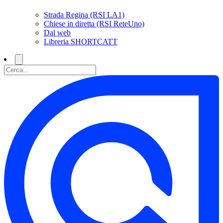
Strada Regina (RSI LA1)
Chiese in diretta (RSI ReteUno)
Dal web
Libreria SHORTCATT