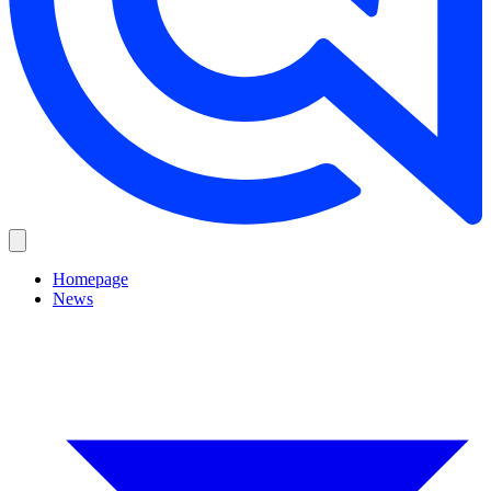
Homepage
News