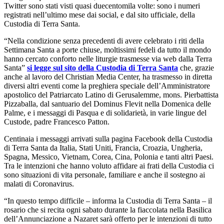
Twitter sono stati visti quasi duecentomila volte: sono i numeri
registrati nell’ultimo mese dai social, e dal sito ufficiale, della
Custodia di Terra Santa.
“Nella condizione senza precedenti di avere celebrato i riti della
Settimana Santa a porte chiuse, moltissimi fedeli da tutto il mondo
hanno cercato conforto nelle liturgie trasmesse via web dalla Terra
Santa”
si legge sul sito della Custodia di Terra Santa
che, grazie
anche al lavoro del Christian Media Center, ha trasmesso in diretta
diversi altri eventi come la preghiera speciale dell’Amministratore
apostolico del Patriarcato Latino di Gerusalemme, mons. Pierbattista
Pizzaballa, dal santuario del Dominus Flevit nella Domenica delle
Palme, e i messaggi di Pasqua e di solidarietà, in varie lingue del
Custode, padre Francesco Patton.
Centinaia i messaggi arrivati sulla pagina Facebook della Custodia
di Terra Santa da Italia, Stati Uniti, Francia, Croazia, Ungheria,
Spagna, Messico, Vietnam, Corea, Cina, Polonia e tanti altri Paesi.
Tra le intenzioni che hanno voluto affidare ai frati della Custodia ci
sono situazioni di vita personale, familiare e anche il sostegno ai
malati di Coronavirus.
“In questo tempo difficile – informa la Custodia di Terra Santa – il
rosario che si recita ogni sabato durante la fiaccolata nella Basilica
dell’Annunciazione a Nazaret sarà offerto per le intenzioni di tutto