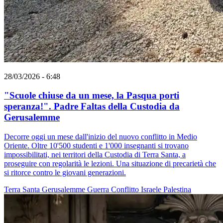
28/03/2026 - 6:48
"Scuole chiuse da un mese, la Pasqua porti
speranza!". Padre Faltas della Custodia da
Gerusalemme
Decorre oggi un mese dall'inizio del nuovo conflitto in Medio
Oriente. Oltre 10'500 studenti e 1'000 insegnanti si trovano
impossibilitati, nei territori della Custodia di Terra Santa, a
proseguire con regolarità le lezioni. Una situazione di precarietà che
si ritorce contro le giovani generazioni.
Terra Santa
Gerusalemme
Guerra
Conflitto Israele Palestina