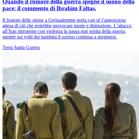
Quando il rumore della guerra spegne il suono della
pace: il commento di Ibrahim Faltas.
Il fragore delle sirene a Gerusalemme porta con sé l’angosciosa
attesa di ciò che potrebbe provocare morte e distruzione. L’attacco
all’Iran ripropone con violenza la paura mai sopita della guerra,
mentre sui volti dei bambini il sorriso continua a spegnersi.
Terra Santa
Guerra