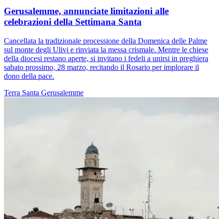
Gerusalemme, annunciate limitazioni alle
celebrazioni della Settimana Santa
Cancellata la tradizionale processione della Domenica delle Palme
sul monte degli Ulivi e rinviata la messa crismale. Mentre le chiese
della diocesi restano aperte, si invitano i fedeli a unirsi in preghiera
sabato prossimo, 28 marzo, recitando il Rosario per implorare il
dono della pace.
Terra Santa
Gerusalemme