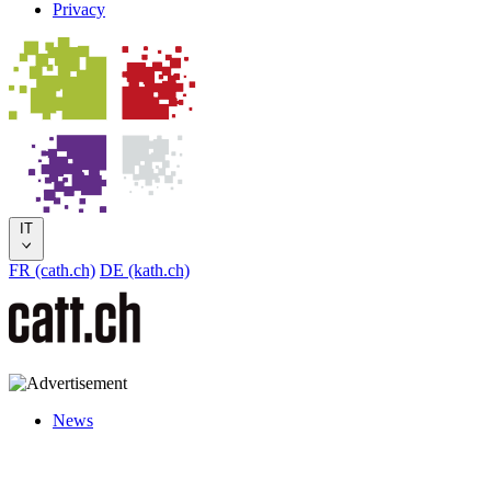
Privacy
IT
FR (cath.ch)
DE (kath.ch)
News