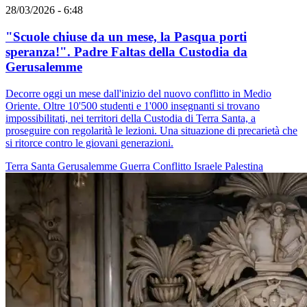
28/03/2026 - 6:48
"Scuole chiuse da un mese, la Pasqua porti
speranza!". Padre Faltas della Custodia da
Gerusalemme
Decorre oggi un mese dall'inizio del nuovo conflitto in Medio
Oriente. Oltre 10'500 studenti e 1'000 insegnanti si trovano
impossibilitati, nei territori della Custodia di Terra Santa, a
proseguire con regolarità le lezioni. Una situazione di precarietà che
si ritorce contro le giovani generazioni.
Terra Santa
Gerusalemme
Guerra
Conflitto Israele Palestina