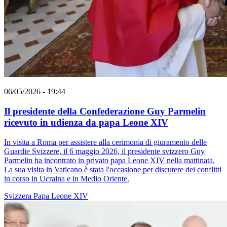
06/05/2026 - 19:44
Il presidente della Confederazione Guy Parmelin
ricevuto in udienza da papa Leone XIV
In visita a Roma per assistere alla cerimonia di giuramento delle
Guardie Svizzere, il 6 maggio 2026, il presidente svizzero Guy
Parmelin ha incontrato in privato papa Leone XIV nella mattinata.
La sua visita in Vaticano è stata l'occasione per discutere dei conflitti
in corso in Ucraina e in Medio Oriente.
Svizzera
Papa Leone XIV