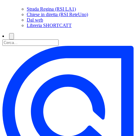
Strada Regina (RSI LA1)
Chiese in diretta (RSI ReteUno)
Dal web
Libreria SHORTCATT