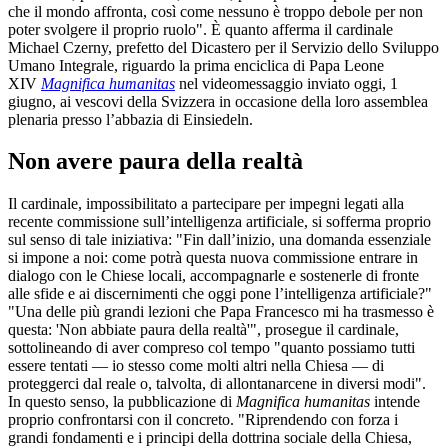
che il mondo affronta, così come nessuno è troppo debole per non
poter svolgere il proprio ruolo". È quanto afferma il cardinale
Michael Czerny, prefetto del Dicastero per il Servizio dello Sviluppo
Umano Integrale, riguardo la prima enciclica di Papa Leone
XIV
Magnifica humanitas
nel videomessaggio inviato oggi, 1
giugno, ai vescovi della Svizzera in occasione della loro assemblea
plenaria presso l’abbazia di Einsiedeln.
Non avere paura della realtà
Il cardinale, impossibilitato a partecipare per impegni legati alla
recente commissione sull’intelligenza artificiale, si sofferma proprio
sul senso di tale iniziativa: "Fin dall’inizio, una domanda essenziale
si impone a noi: come potrà questa nuova commissione entrare in
dialogo con le Chiese locali, accompagnarle e sostenerle di fronte
alle sfide e ai discernimenti che oggi pone l’intelligenza artificiale?"
"Una delle più grandi lezioni che Papa Francesco mi ha trasmesso è
questa: 'Non abbiate paura della realtà'", prosegue il cardinale,
sottolineando di aver compreso col tempo "quanto possiamo tutti
essere tentati — io stesso come molti altri nella Chiesa — di
proteggerci dal reale o, talvolta, di allontanarcene in diversi modi".
In questo senso, la pubblicazione di
Magnifica humanitas
intende
proprio confrontarsi con il concreto. "Riprendendo con forza i
grandi fondamenti e i principi della dottrina sociale della Chiesa,