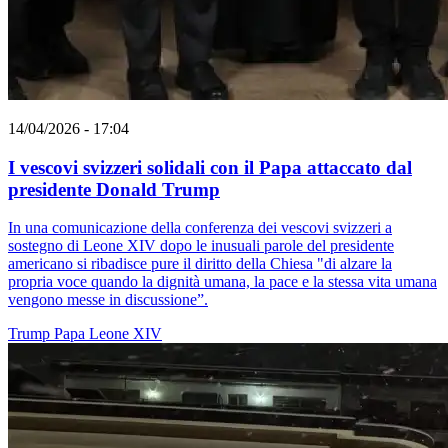
14/04/2026 - 17:04
I vescovi svizzeri solidali con il Papa attaccato dal
presidente Donald Trump
In una comunicazione della conferenza dei vescovi svizzeri a
sostegno di Leone XIV dopo le inusuali parole del presidente
americano si ribadisce pure il diritto della Chiesa "di alzare la
propria voce quando la dignità umana, la pace e la stessa vita umana
vengono messe in discussione”.
Trump
Papa Leone XIV