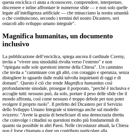
questa enciclica ci aiuta a riconoscere, comprendere, interpretare,
discernere e infine affrontare le numerose sfide — e non solo quelle
legate all’intelligenza artificiale — che minacciano la nostra umanità
o che costituiscono, secondo i termini del nostro Dicastero, seri
ostacoli allo sviluppo umano integrale".
Magnifica humanitas, un documento
inclusivo
La pubblicazione dell’enciclica, spiega ancora il cardinale Czerny,
invita a "vivere una sinodalità rivolta verso l’esterno" e non
"ripiegata sulle sole questioni interne della Chiesa". Un cammino
che invita a "camminare con gli altri, con coraggio e speranza, senza
distogliere lo sguardo dalle realtà talvolta inquietanti di oggi e di
domani". Questo è ciò che rende
Magnifica humanitas
così
profondamente sinodale, prosegue il porporato, "perché è inclusiva e
accoglie tutti: nessuno può, da solo, portare il peso delle sfide che il
mondo affronta, così come nessuno è troppo debole per non poter
svolgere il proprio ruolo". Il prefetto del Dicastero per il Servizio
dello Sviluppo Umano Integrale si interroga anche sul modello
svizzero: "Avete la grazia di beneficiare di una democrazia diretta
che coinvolge i cittadini su questioni molto più fondamentali di
quanto sia possibile in altri Paesi. Nelle circostanze attuali, la Chiesa
non è forse chiamata a dare un contributo particolare alla