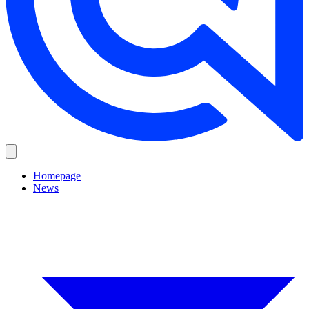
Homepage
News