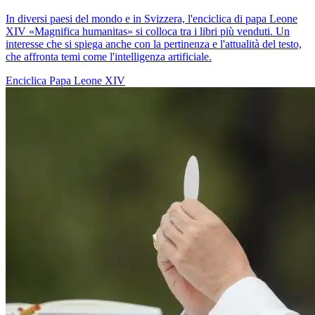
In diversi paesi del mondo e in Svizzera, l'enciclica di papa Leone
XIV «Magnifica humanitas» si colloca tra i libri più venduti. Un
interesse che si spiega anche con la pertinenza e l'attualità del testo,
che affronta temi come l'intelligenza artificiale.
Enciclica
Papa Leone XIV