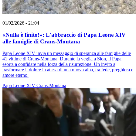
01/02/2026 - 21:04
«Nulla è finito!»: L'abbraccio di Papa Leone XIV
alle famiglie di Crans-Montana
Papa Leone XIV invia un messaggio di speranza alle famiglie delle
41 vittime di Crans-Montana. Durante la veglia a Sion, il Papa
esorta a confidare nella forza della risurrezione. Un invito a
trasformare il dolore in attesa di una nuova alba, tra fede, preghiera e
amore eterno.
Papa Leone XIV
Crans-Montana