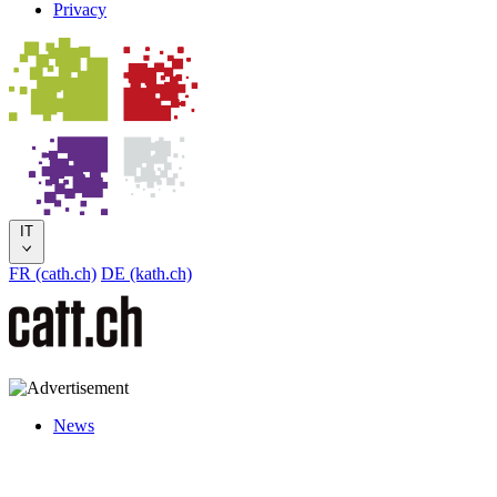
Privacy
IT
FR (cath.ch)
DE (kath.ch)
News