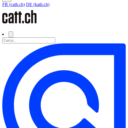
FR (cath.ch)
DE (kath.ch)