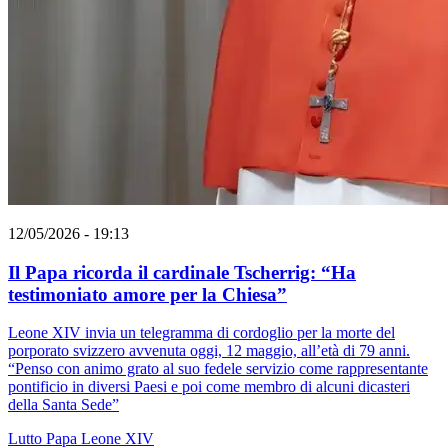
12/05/2026 - 19:13
Il Papa ricorda il cardinale Tscherrig: “Ha
testimoniato amore per la Chiesa”
Leone XIV invia un telegramma di cordoglio per la morte del
porporato svizzero avvenuta oggi, 12 maggio, all’età di 79 anni.
“Penso con animo grato al suo fedele servizio come rappresentante
pontificio in diversi Paesi e poi come membro di alcuni dicasteri
della Santa Sede”
Lutto
Papa Leone XIV