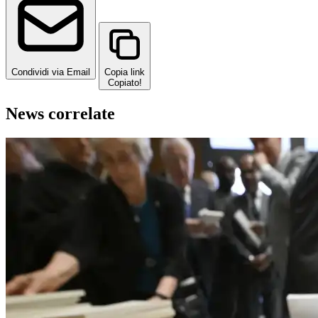
Condividi via Email
Copia link
Copiato!
News correlate