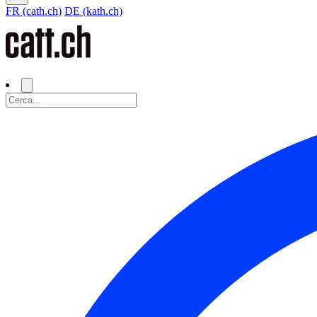
FR (cath.ch)
DE (kath.ch)