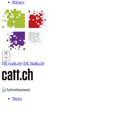
Privacy
IT
FR (cath.ch)
DE (kath.ch)
News