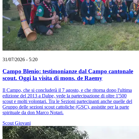
31/07/2026 - 5:20
Campo Blenio: testimonianze dal Campo cantonale
scout. Oggi la visita di mons. de Raemy
Il Campo, che si concluderà il 7 agosto, e che ritorna dopo l'ultima
edizione del 2013 a Dalpe, vede la partecipazione di oltre 1'500
scout e molti volontari. Tra le Sezioni partecipanti anche quelle del
Gruppo delle sezioni scout cattoliche (GSC), assistite per la parte
spirituale da don Marco Notari.
Scout
Giovani