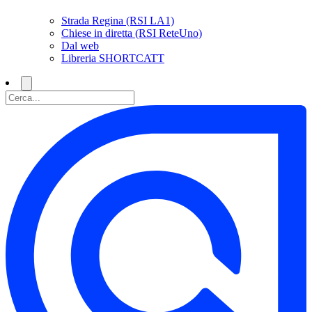
Strada Regina (RSI LA1)
Chiese in diretta (RSI ReteUno)
Dal web
Libreria SHORTCATT