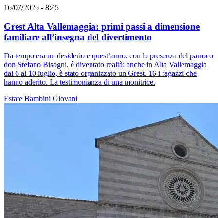
16/07/2026 - 8:45
Grest Alta Vallemaggia: primi passi a dimensione
familiare all’insegna del divertimento
Da tempo era un desiderio e quest’anno, con la presenza del parroco
don Stefano Bisogni, è diventato realtà: anche in Alta Vallemaggia
dal 6 al 10 luglio, è stato organizzato un Grest. 16 i ragazzi che
hanno aderito. La testimonianza di una monitrice.
Estate
Bambini
Giovani