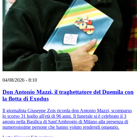
04/08/2026 - 8:10
Don Antonio Mazzi, il traghettatore del Duemila con
la flotta di Exodus
Il giornalista Giuseppe Zois ricorda don Antonio Mazzi, scomparso
lo scorso 31 luglio all'età di 96 anni. Il funerale si è celebrato il 3
agosto nella Basilica di Sant'Ambrogio di Milano alla presenza di
numerosissime persone che hanno voluto rendergli omaggio.