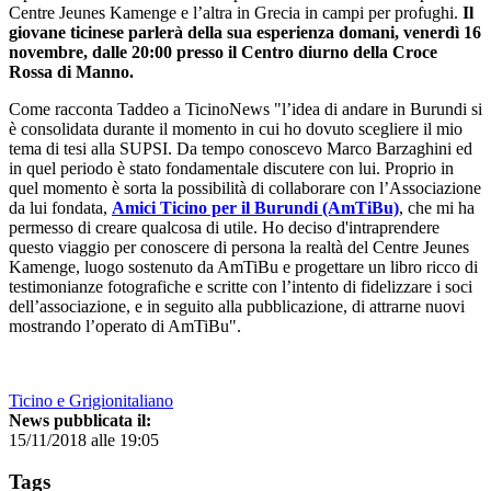
Centre Jeunes Kamenge e l’altra in Grecia in campi per profughi.
Il
giovane ticinese parlerà della sua esperienza domani, venerdì 16
novembre, dalle 20:00 presso il Centro diurno della Croce
Rossa di Manno.
Come racconta Taddeo a TicinoNews "l’idea di andare in Burundi si
è consolidata durante il momento in cui ho dovuto scegliere il mio
tema di tesi alla SUPSI. Da tempo conoscevo Marco Barzaghini ed
in quel periodo è stato fondamentale discutere con lui. Proprio in
quel momento è sorta la possibilità di collaborare con l’Associazione
da lui fondata,
Amici Ticino per il Burundi (AmTiBu)
, che mi ha
permesso di creare qualcosa di utile. Ho deciso d'intraprendere
questo viaggio per conoscere di persona la realtà del Centre Jeunes
Kamenge, luogo sostenuto da AmTiBu e progettare un libro ricco di
testimonianze fotografiche e scritte con l’intento di fidelizzare i soci
dell’associazione, e in seguito alla pubblicazione, di attrarne nuovi
mostrando l’operato di AmTiBu".
Ticino e Grigionitaliano
News pubblicata il:
15/11/2018 alle 19:05
Tags