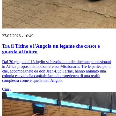
27/07/2026 - 10:49
Tra il Ticino e l’Angola un legame che cresce e
guarda al futuro
Dal 30 giugno al 18 luglio si è svolto uno dei due campi missionari
in Africa proposti dalla Conferenza Missionaria. Tre le partecipanti
che, accompagnate da don Jean-Luc Farine, hanno animato una
colonia estiva nella capitale facendo esperienza di una realtà
complessa come è quella dell'Angola.
Cmsi