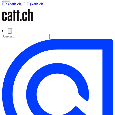
FR (cath.ch)
DE (kath.ch)