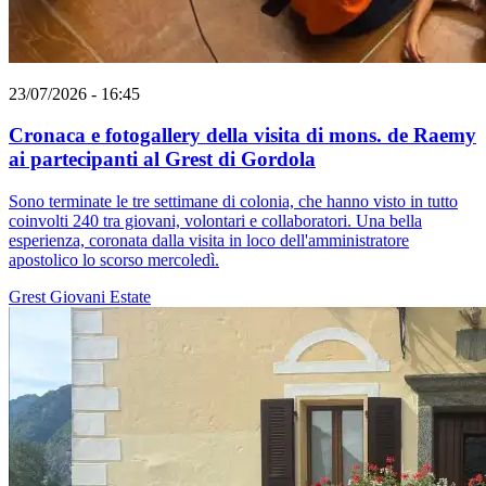
23/07/2026 - 16:45
Cronaca e fotogallery della visita di mons. de Raemy
ai partecipanti al Grest di Gordola
Sono terminate le tre settimane di colonia, che hanno visto in tutto
coinvolti 240 tra giovani, volontari e collaboratori. Una bella
esperienza, coronata dalla visita in loco dell'amministratore
apostolico lo scorso mercoledì.
Grest
Giovani
Estate