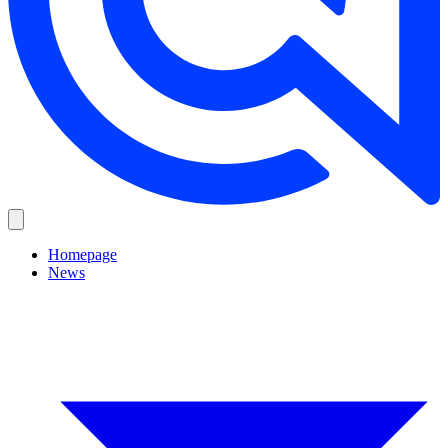
Homepage
News